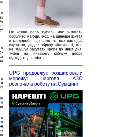
нь
 в
ез
0%
ют
ют
Не кожна пара туфель має вимагати
особливої нагоди. Іноді найцінніше взуття
в гардеробі - це саме те, яке виглядає
акуратно, додає образу жіночності, але
 а
не змушує рахувати кроки до кінця дня.
ок
Туфлі на низькому каблуку добре
са
підходять для міста...
ка
UPG продовжує розширювати
мережу: чергова АЗС
го
ти
розпочала роботу на Сумщині
ых
за
ым
но
те
то
ен
ту
ан