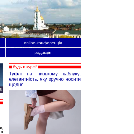
online-конференція
редакція
будь в курсі!
Туфлі на низькому каблуку:
елегантність, яку зручно носити
щодня
и,
то