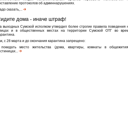
оставление протоколов об админнарушениях.
адо сказать,...
идите дома - иначе штраф!
а выходных Сумской исполком утвердил более строгие правила поведения 
лицах и в общественных местах на территории Сумской ОТГ во вре
арантина.
ак, с 28 марта и до окончания карантина запрещено:
 покидать место жительства (дома, квартиры, комнаты в общежития
остиницах...