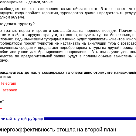
озвращать ваши деньги, это не
свобождает его от выполнения своих обязательств. Это означает, что
удущем, когда пройдет карантин, туроператор должен предоставить услугу
олном объеме.
то делать туристу?
е тратьте нервы и время и соглашайтесь на перенос поездки. Причем 
ожете выбрать другую страну и, возможно, получить тур на более выгодн
словиях. Ведь выжившим турфирмам нужно будет привлекать клиентов. Мног
уроператоры просят туристов не настаивать на аннуляции тура с возврат
плаченных средств и предлагают перебронировать туры на другой период 
юбое доступное для бронирования направление. В таком случае денежн
редства по предварительной заявке будут в полном объеме зачислены 
овую.
риєднуйтесь до нас у соцмережах та оперативно отримуйте найважливі
овини:

Telegram

Facebook
»ї
читайте у цій рубриці
нергоэффективность отошла на второй план