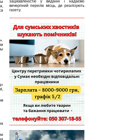
зацікавленістю у виданні і надаємо
бы
вичерпний перелік місць, де реалізують
а,
газету.
са
».
ли
вы
д»
і,
ом
на
ии
на