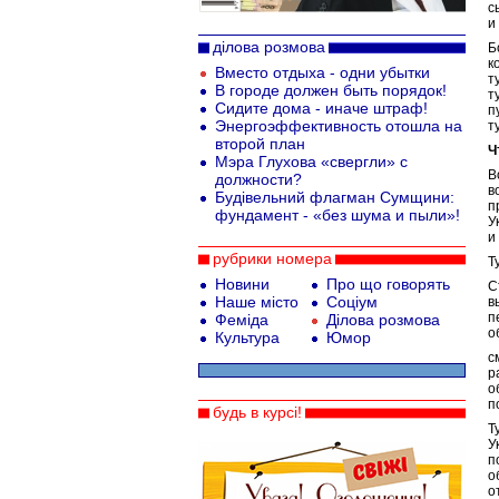
с
и
ділова розмова
Б
к
Вместо отдыха - одни убытки
т
В городе должен быть порядок!
т
Сидите дома - иначе штраф!
п
Энергоэффективность отошла на
т
второй план
Ч
Мэра Глухова «свергли» с
В
должности?
в
Будівельний флагман Сумщини:
п
фундамент - «без шума и пыли»!
У
и
рубрики номера
Т
Новини
Про що говорять
С
Наше місто
Соціум
в
п
Феміда
Ділова розмова
о
Культура
Юмор
с
р
о
п
будь в курсі!
Т
У
п
о
о