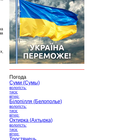
на
мя
х,
Погода
Суми (Сумы)
вологість:
тиск:
вітер:
Білопілля (Белополье)
вологість:
тиск:
вітер:
Охтирка (Ахтырка)
вологість:
тиск:
вітер:
Тростянець