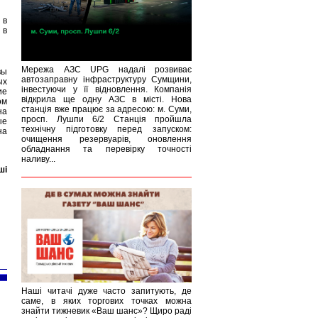
 в
 в
Мережа АЗС UPG надалі розвиває
вы
автозаправну інфраструктуру Сумщини,
ых
інвестуючи у її відновлення. Компанія
ие
відкрила ще одну АЗС в місті. Нова
ом
станція вже працює за адресою: м. Суми,
на
просп. Лушпи 6/2 Станція пройшла
ые
технічну підготовку перед запуском:
на
очищення резервуарів, оновлення
обладнання та перевірку точності
наливу...
ші
Наші читачі дуже часто запитують, де
саме, в яких торгових точках можна
знайти тижневик «Ваш шанс»? Щиро раді