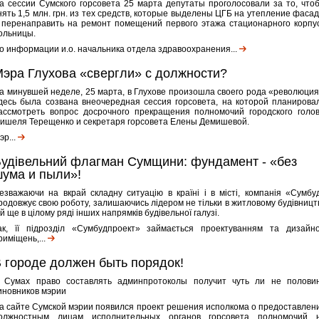
а сессии Сумского горсовета 25 марта депутаты проголосовали за то, что
нять 1,5 млн. грн. из тех средств, которые выделены ЦГБ на утепление фасад
 перенаправить на ремонт помещений первого этажа стационарного корпу
ольницы.
о информации и.о. начальника отдела здравоохранения...
эра Глухова «свергли» с должности?
а минувшей неделе, 25 марта, в Глухове произошла своего рода «революция
десь была созвана внеочередная сессия горсовета, на которой планирова
ассмотреть вопрос досрочного прекращения полномочий городского голо
ишеля Терещенко и секретаря горсовета Елены Демишевой.
эр...
удівельний флагман Сумщини: фундамент - «без
ума и пыли»!
езважаючи на вкрай складну ситуацію в країні і в місті, компанія «Сумбу
родовжує свою роботу, залишаючись лідером не тільки в житловому будівництв
 й ще в цілому ряді інших напрямків будівельної галузі.
ак, її підрозділ «Сумбудпроект» займається проектуванням та дизайн
риміщень,...
 городе должен быть порядок!
 Сумах право составлять админпротоколы получит чуть ли не полови
иновников мэрии
а сайте Сумской мэрии появился проект решения исполкома о предоставлен
олжностным лицам исполнительных органов горсовета полномочий 