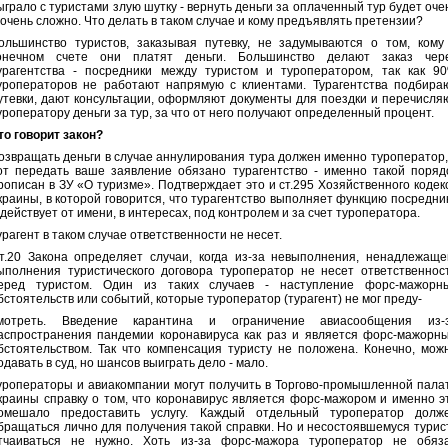
ыграло с туристами злую шутку - вернуть деньги за оплаченный тур будет оче
 очень сложно. Что делать в таком случае и кому предъявлять претензии?
ольшинство туристов, заказывая путевку, не задумываются о том, кому
онечном счете они платят деньги. Большинство делают заказ чер
урагентства - посредники между туристом и туроператором, так как 9
уроператоров не работают напрямую с клиентами. Турагентства подбира
утевки, дают консультации, оформляют документы для поездки и перечисля
уроператору деньги за тур, за что от него получают определенный процент.
то говорит закон?
озвращать деньги в случае аннулирования тура должен именно туроператор,
от передать ваше заявление обязано турагентство - именно такой поряд
рописан в ЗУ «О туризме». Подтверждает это и ст.295 Хозяйственного кодек
краины, в которой говорится, что турагентство выполняет функцию посредни
 действует от имени, в интересах, под контролем и за счет туроператора.
урагент в таком случае ответственности не несет.
т.20 Закона определяет случаи, когда из-за невыполнения, ненадлежаще
ыполнения туристического договора туроператор не несет ответственнос
еред туристом. Один из таких случаев - наступление форс-мажорн
бстоятельств или событий, которые туроператор (турагент) не мог преду-
мотреть. Введение карантина и ограничение авиасообщения из-
аспространения пандемии коронавируса как раз и является форс-мажорн
бстоятельством. Так что компенсация туристу не положена. Конечно, мож
одавать в суд, но шансов выиграть дело - мало.
уроператоры и авиакомпании могут получить в Торгово-промышленной пала
краины справку о том, что коронавирус является форс-мажором и именно э
омешало предоставить услугу. Каждый отдельный туроператор долж
бращаться лично для получения такой справки. Но и несостоявшемуся турис
тчаиваться не нужно. Хоть из-за форс-мажора туроператор не обяз