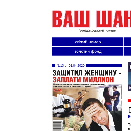
свіжий номер
золотий фонд
№13 от 01.04.2020
В
Т
а