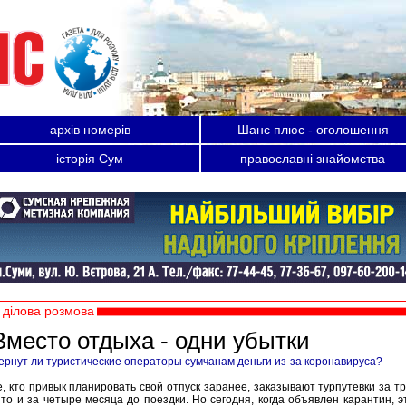
архів номерів
Шанс плюс - оголошення
історія Сум
православні знайомства
ділова розмова
Вместо отдыха - одни убытки
ернут ли туристические операторы сумчанам деньги из-за коронавируса?
е, кто привык планировать свой отпуск заранее, заказывают турпутевки за тр
 то и за четыре месяца до поездки. Но сегодня, когда объявлен карантин, э