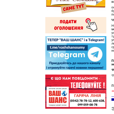
в
о
б
п
Ч
Н
м
у
т
у
л
с
н
П
н


п
Э