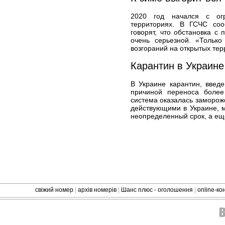
2020 год начался с ог
территориях. В ГСЧС со
говорят, что обстановка с
очень серьезной. «Тольк
возгораний на открытых тер
Карантин в Украине
В Украине карантин, введе
причиной переноса боле
система оказалась заморож
действующими в Украине, 
неопределенный срок, а еще
свіжий номер
|
архів номерів
|
Шанс плюс - оголошення
|
online-к