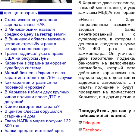
В Харькове двое велосипед
в жилой многоэтажке, и ук
замглавы МВД Антон Геращ
про що говорять
Стала известна урезанная
«Ночью в Харьк
зарплата главы НАК
направленным взрывом
В Минэкономики назвали
взорван банком
среднюю цену за гектар земли
вмонтированный в с
В Винницкой области мужчина
супермаркета, в котором 
устроил стрельбу и ранил
денежные средства в сумме
четырех спецназовцев
978 400 грн.»,- нап
Трамп подписал указ о праве
замминистра. Он уточнил,
США на ресурсы Луны
двое грабителей подъеха
Карантин в Украине заморозил
банкомату на велосипеда
судебную систему
автомобиль, который ос
Малый бизнес в Украине из-за
действиям харьковских по
карантина теряет до 75% выручки
изучили видео с десятков 
Как карантин отразится на
задержать автомобиль с 
посевной и урожае?
изъяты полицией и будут
В Харькове избили двух крупных
проверяют на причастнос
чинов полиции после ДТП с
Харькове, и в других регион
девушкой
К зиме выгорит вся страна?
Приєднуйтесь до нас у 
В центре Одессы обрушился
найважливіші новини:
старинный дом
Глава НАПК в марте получил 122
💙
Telegram
500 грн.
💛
Facebook
Банки продлят истекший срок