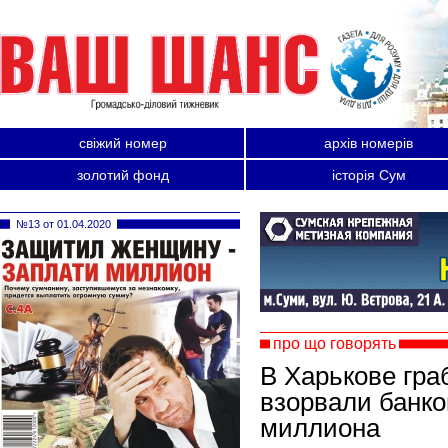
свіжий номер
архів номерів
золотий фонд
історія Сум
№13 от 01.04.2020
про що говорять
В Харькове гра
взорвали банко
миллиона