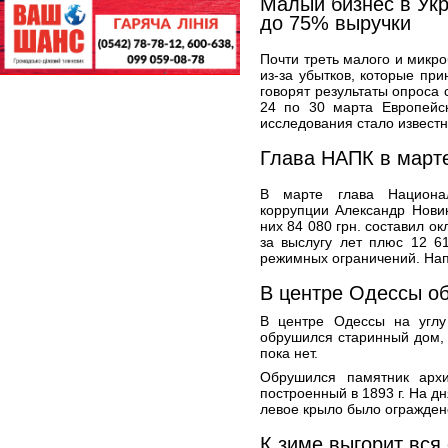
Малый бизнес в Укр
до 75% выручки
Почти треть малого и микро
из-за убытков, которые при
говорят результаты опроса
24 по 30 марта Европейск
исследования стало известн
Глава НАПК в марте
В марте глава Национал
коррупции Александр Новик
них 84 080 грн. составил ок
за выслугу лет плюс 12 61
режимных ограничений. Нап
В центре Одессы о
В центре Одессы на углу
обрушился старинный дом,
пока нет.
Обрушился памятник архи
построенный в 1893 г. На д
левое крыло было ограждено
К зиме выгорит вся