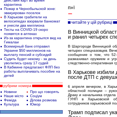
действия карт во время
карантина
п»ї
Пожар в Чернобыльской зоне:
эвакуирован поселок
В Харькове грабители на
велосипедах взорвали банкомат
читайте у цій рубриці
и унесли два миллиона
Тесты на COVID-19 скоро
В Винницкой област
появятся в аптеках
и ранил четырех сп
Из-за карантина открылся вид на
Гималаи
Всемирный банк отправил
В Шаргороде Винницкой об
Украине $50 миллионов на
четырех спецназовцев. Веч
выплату пенсий и субсидий
сообщение о том, что 52-
Судить будет некому - за день
размахивал оружием и угр
уволились сразу 17 судей
следственно-оперативная гр
В Кабмине предлагают ФЛП без
работы выплачивать пособие на
В Харькове избили 
детей
после ДТП с девуш
рубрики номера
6 апреля вечером, в Харь
областной полиции – руко
Новини
Про що говорять
Драку и начальника отдела
Наше місто
Соціум
ГУНП в Харьковской об
Феміда
Ділова розмова
сотрудников харьковской по
Культура
Юмор
Трамп подписал ука