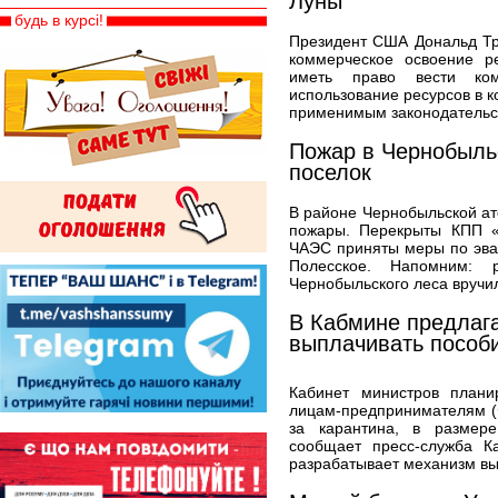
Луны
будь в курсі!
Президент США Дональд Тр
коммерческое освоение р
иметь право вести ком
использование ресурсов в к
применимым законодательств
Пожар в Чернобыльс
поселок
В районе Чернобыльской ат
пожары. Перекрыты КПП «
ЧАЭС приняты меры по эвак
Полесское. Напомним: 
Чернобыльского леса вручил
В Кабмине предлаг
выплачивать пособи
Кабинет министров плани
лицам-предпринимателям (
за карантина, в размере
сообщает пресс-служба Ка
разрабатывает механизм вы