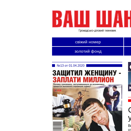
свіжий номер
золотий фонд
№13 от 01.04.2020
В
о