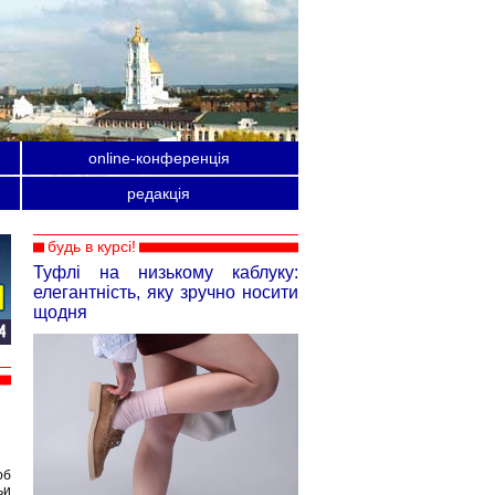
online-конференція
редакція
будь в курсі!
Туфлі на низькому каблуку:
елегантність, яку зручно носити
щодня
об
ьи