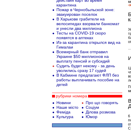
действия карт во время
м
карантина
Пожар в Чернобыльской зоне:
Б
эвакуирован поселок
В Харькове грабители на
к
велосипедах взорвали банкомат
и унесли два миллиона
У
Тесты на COVID-19 скоро
т
появятся в аптеках
б
о
Из-за карантина открылся вид на
Гималаи
..
Всемирный банк отправил
Украине $50 миллионов на
И
выплату пенсий и субсидий
Судить будет некому - за день
Ц
уволились сразу 17 судей
ч
В Кабмине предлагают ФЛП без
в
работы выплачивать пособие на
л
детей
П
м
рубрики номера
В
Новини
Про що говорять
Д
Наше місто
Соціум
Феміда
Ділова розмова
6
Культура
Юмор
п
о
С