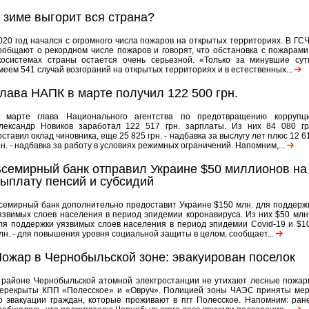
 зиме выгорит вся страна?
020 год начался с огромного числа пожаров на открытых территориях. В ГС
ообщают о рекордном числе пожаров и говорят, что обстановка с пожарами
косистемах страны остается очень серьезной. «Только за минувшие сут
меем 541 случай возгораний на открытых территориях и в естественных...
лава НАПК в марте получил 122 500 грн.
 марте глава Национального агентства по предотвращению коррупц
лександр Новиков заработал 122 517 грн. зарплаты. Из них 84 080 гр
оставил оклад чиновника, еще 25 825 грн. - надбавка за выслугу лет плюс 12 6
рн. - надбавка за работу в условиях режимных ограничений. Напомним,...
семирный банк отправил Украине $50 миллионов на
ыплату пенсий и субсидий
семирный банк дополнительно предоставит Украине $150 млн. для поддерж
язвимых слоев населения в период эпидемии коронавируса. Из них $50 млн.
ля поддержки уязвимых слоев населения в период эпидемии Covid-19 и $1
лн. - для повышения уровня социальной защиты в целом, сообщает...
ожар в Чернобыльской зоне: эвакуирован поселок
 районе Чернобыльской атомной электростанции не утихают лесные пожар
ерекрыты КПП «Полесское» и «Овруч». Полицией зоны ЧАЭС приняты ме
о эвакуации граждан, которые проживают в пгт Полесское. Напомним: ран