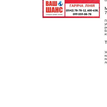
с
М
7
П
у
р
Е
и
Т
У
н
п
л