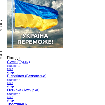
за
ят
та
ло
ов
ут
Погода
ые
Суми (Сумы)
вологість:
тиск:
вітер:
Білопілля (Белополье)
вологість:
тиск:
вітер:
Охтирка (Ахтырка)
вологість:
тиск:
вітер:
Тростянець