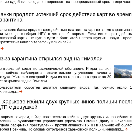
ногие судебные заседания переносят на неопределенный срок, а еще часть.
анки продлят истекший срок действия карт во время
арантина
краинские банки продлят срок действия платежных карт во время карантина 
ри месяца, сообщил НБУ в четверг, 9 апреля. Если истек срок действ
анковской карты, не нужно идти в банк, чтобы перевыпустить новую - прос
братитесь в банк по телефону или онлайн.
.
з-за карантина открылся вид на Гималаи
ентральный совет по экологической обстановке Индии заявил,
то сейчас наблюдается значительное улучшение качества
оздуха. Жителям северной Индии из-за карантина впервые за 30
ет открылся вид на Гималаи.
ользователи соцсетей делятся снимками видов. Так, сейчас около 1
иллиарда...
 Харькове избили двух крупных чинов полиции посл
ТП с девушкой
 апреля вечером, в Харькове жестоко избили двух крупных чинов областн
олиции – руководителя управления угрозыска Евгения Драку и начальни
тдела раскрытия преступлений против личности ГУНП в Харьковской облас
ергея Новикова. По словам сотрудников харьковской полиции, конфликт...