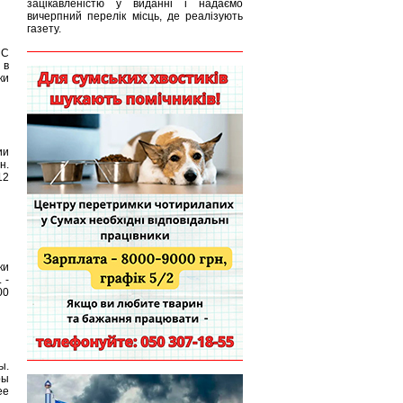
зацікавленістю у виданні і надаємо
вичерпний перелік місць, де реалізують
газету.
ЧС
 в
ки
ии
н.
12
ки
 -
00
ы.
ры
ее