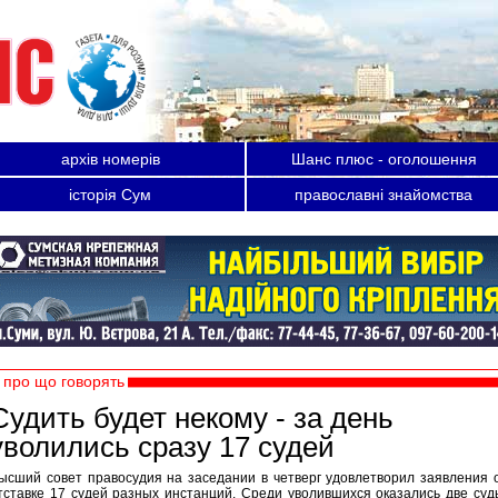
архів номерів
Шанс плюс - оголошення
історія Сум
православні знайомства
про що говорять
Судить будет некому - за день
уволились сразу 17 судей
ысший совет правосудия на заседании в четверг удовлетворил заявления 
тставке 17 судей разных инстанций. Среди уволившихся оказались две суд