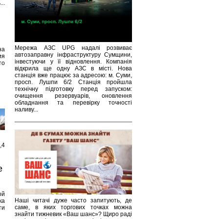
..
Мережа АЗС UPG надалі розвиває
на
автозаправну інфраструктуру Сумщини,
ия
інвестуючи у її відновлення. Компанія
то
відкрила ще одну АЗС в місті. Нова
станція вже працює за адресою: м. Суми,
просп. Лушпи 6/2 Станція пройшла
технічну підготовку перед запуском:
очищення резервуарів, оновлення
обладнання та перевірку точності
наливу...
,4
е
ой
Наші читачі дуже часто запитують, де
ка
саме, в яких торгових точках можна
ти
знайти тижневик «Ваш шанс»? Щиро раді