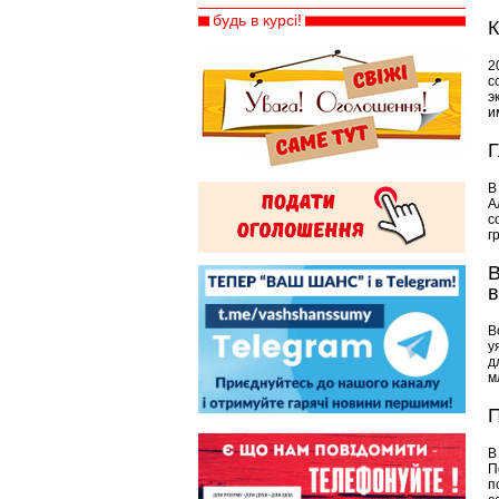
будь в курсі!
К
2
с
э
и
Г
В
А
с
г
В
в
В
у
д
м
П
В
П
п