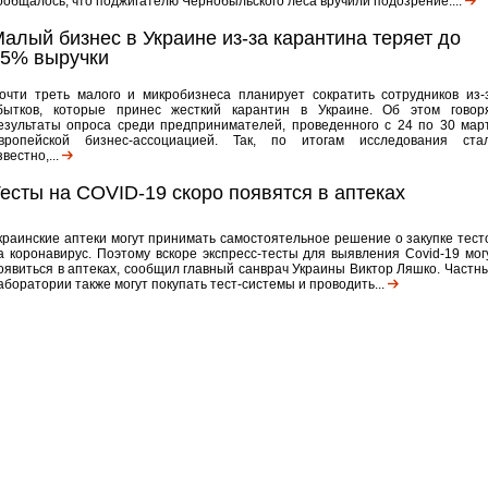
ообщалось, что поджигателю Чернобыльского леса вручили подозрение....
алый бизнес в Украине из-за карантина теряет до
5% выручки
очти треть малого и микробизнеса планирует сократить сотрудников из-
бытков, которые принес жесткий карантин в Украине. Об этом говор
езультаты опроса среди предпринимателей, проведенного с 24 по 30 мар
вропейской бизнес-ассоциацией. Так, по итогам исследования ста
звестно,...
есты на COVID-19 скоро появятся в аптеках
краинские аптеки могут принимать самостоятельное решение о закупке тест
а коронавирус. Поэтому вскоре экспресс-тесты для выявления Covid-19 мог
оявиться в аптеках, сообщил главный санврач Украины Виктор Ляшко. Частн
аборатории также могут покупать тест-системы и проводить...