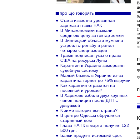
В
д
а
про що говорять
о
Стала известна урезанная
с
зарплата главы НАК
п
с
В Минэкономики назвали
з
среднюю цену за гектар земли
о
В Винницкой области мужчина
о
устроил стрельбу и ранил
з
четырех спецназовцев
Трамп подписал указ о праве
П
США на ресурсы Луны
н
Карантин в Украине заморозил
судебную систему

Малый бизнес в Украине из-за

карантина теряет до 75% выручки
Как карантин отразится на
п
посевной и урожае?
В Харькове избили двух крупных
чинов полиции после ДТП с
девушкой
К зиме выгорит вся страна?
В центре Одессы обрушился
К
старинный дом
Глава НАПК в марте получил 122
В
500 грн.
п
Банки продлят истекший срок
з