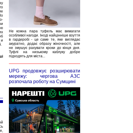
зу
го
ие
По
о-
зи
ию
Не кожна пара туфель має вимагати
их
особливої нагоди. Іноді найцінніше взуття
об
в гардеробі - це саме те, яке виглядає
 и
акуратно, додає образу жіночності, але
.
не змушує рахувати кроки до кінця дня.
Туфлі на низькому каблуку добре
підходять для міста...
ші
UPG продовжує розширювати
мережу: чергова АЗС
розпочала роботу на Сумщині
ой
сь
е,