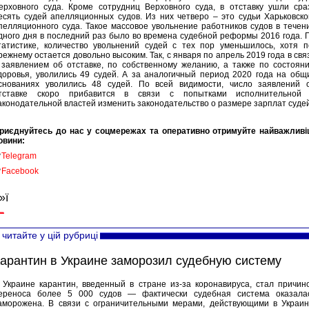
ерховного суда. Кроме сотрудниц Верховного суда, в отставку ушли сра
есять судей апелляционных судов. Из них четверо – это судьи Харьковско
пелляционного суда. Такое массовое увольнение работников судов в течен
дного дня в последний раз было во времена судебной реформы 2016 года. 
татистике, количество увольнений судей с тех пор уменьшилось, хотя п
режнему остается довольно высоким. Так, с января по апрель 2019 года в свя
 заявлением об отставке, по собственному желанию, а также по состоян
доровья, уволились 49 судей. А за аналогичный период 2020 года на общ
снованиях уволились 48 судей. По всей видимости, число заявлений 
тставке скоро прибавится в связи с попытками исполнительной
аконодательной властей изменить законодательство о размере зарплат судей
риєднуйтесь до нас у соцмережах та оперативно отримуйте найважливі
овини:

Telegram

Facebook
»ї
читайте у цій рубриці
арантин в Украине заморозил судебную систему
 Украине карантин, введенный в стране из-за коронавируса, стал причин
ереноса более 5 000 судов — фактически судебная система оказала
аморожена. В связи с ограничительными мерами, действующими в Украин