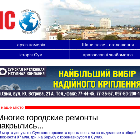
архів номерів
Шанс плюс - оголошення
історія Сум
православні знайомства
наше місто
Многие городские ремонты
накрылись...
5 марта депутаты Сумского горсовета проголосовали за выделение в общей
ложности 97 млн. грн. на борьбу с коронавирусом в Сумах.