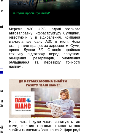
те
 с
ші
Мережа АЗС UPG надалі розвиває
автозаправну інфраструктуру Сумщини,
інвестуючи у її відновлення. Компанія
відкрила ще одну АЗС в місті. Нова
станція вже працює за адресою: м. Суми,
просп. Лушпи 6/2 Станція пройшла
технічну підготовку перед запуском:
очищення резервуарів, оновлення
обладнання та перевірку точності
наливу...
бы
 и
са
Наші читачі дуже часто запитують, де
саме, в яких торгових точках можна
ой
знайти тижневик «Ваш шанс»? Щиро раді
ть