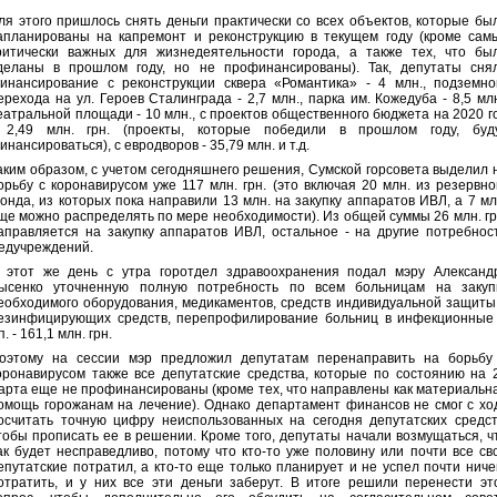
ля этого пришлось снять деньги практически со всех объектов, которые бы
апланированы на капремонт и реконструкцию в текущем году (кроме сам
ритически важных для жизнедеятельности города, а также тех, что бы
деланы в прошлом году, но не профинансированы). Так, депутаты сня
инансирование с реконструкции сквера «Романтика» - 4 млн., подземно
ерехода на ул. Героев Сталинграда - 2,7 млн., парка им. Кожедуба - 8,5 млн
еатральной площади - 10 млн., с проектов общественного бюджета на 2020 г
 2,49 млн. грн. (проекты, которые победили в прошлом году, буд
инансироваться), с евродворов - 35,79 млн. и т.д.
аким образом, с учетом сегодняшнего решения, Сумской горсовета выделил 
орьбу с коронавирусом уже 117 млн. грн. (это включая 20 млн. из резервно
онда, из которых пока направили 13 млн. на закупку аппаратов ИВЛ, а 7 мл
ще можно распределять по мере необходимости). Из общей суммы 26 млн. гр
аправляется на закупку аппаратов ИВЛ, остальное - на другие потребнос
едучреждений.
 этот же день с утра горотдел здравоохранения подал мэру Александ
ысенко уточненную полную потребность по всем больницам на закуп
еобходимого оборудования, медикаментов, средств индивидуальной защиты
езинфицирующих средств, перепрофилирование больниц в инфекционные
.п. - 161,1 млн. грн.
оэтому на сессии мэр предложил депутатам перенаправить на борьбу
оронавирусом также все депутатские средства, которые по состоянию на 
арта еще не профинансированы (кроме тех, что направлены как материальн
омощь горожанам на лечение). Однако департамент финансов не смог с хо
осчитать точную цифру неиспользованных на сегодня депутатских средст
тобы прописать ее в решении. Кроме того, депутаты начали возмущаться, ч
ак будет несправедливо, потому что кто-то уже половину или почти все св
епутатские потратил, а кто-то еще только планирует и не успел почти ниче
отратить, и у них все эти деньги заберут. В итоге решили перенести эт