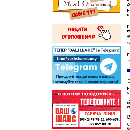
в
д
Н
к
П
н


п
Э
Н
с
1
п
б
В
С
б