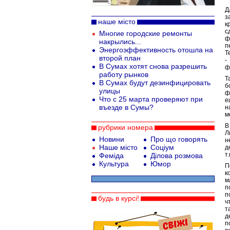
Д
з
наше місто
к
с
Многие городские ремонты
ф
накрылись...
п
Энергоэффективность отошла на
Т
второй план
-
В Сумах хотят снова разрешить
ф
работу рынков
Т
В Сумах будут дезинфицировать
б
улицы
ф
Что с 25 марта проверяют при
е
въезде в Сумы?
н
м
В
рубрики номера
Л
Новини
Про що говорять
н
Наше місто
Соціум
д
т
Феміда
Ділова розмова
Культура
Юмор
П
к
м
п
п
будь в курсі!
ч
т
д
п