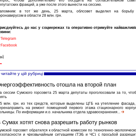
опрос, чтобы дополнительно его обсудить на согласительном сове
епутатских фракций, а уже после этого вынести на сессию.
апомним: в тот же день, 25 марта, облсовет выделил на борьбу
оронавирусом в области 28 млн. грн.
риєднуйтесь до нас у соцмережах та оперативно отримуйте найважливі
овини:

Telegram

Facebook
»ї
читайте у цій рубриці
нергоэффективность отошла на второй план
а сессии Сумского горсовета 25 марта депутаты проголосовали за то, что
нять
,5 млн. грн. из тех средств, которые выделены ЦГБ на утепление фасада,
еренаправить на ремонт помещений первого этажа стационарного корпу
ольницы. По информации и.о. начальника отдела здравоохранения...
 Сумах хотят снова разрешить работу рынков
умской горсовет обратился к областной комиссии по техногенно-экологическ
езопасности и чрезвычайным ситуациям (ТЭБ и ЧС) с просьбой разреши