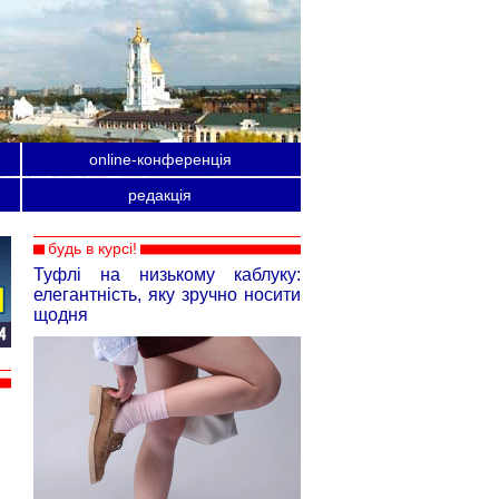
online-конференція
редакція
будь в курсі!
Туфлі на низькому каблуку:
елегантність, яку зручно носити
щодня