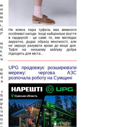
ли
ых
ли
ли
го
.,
од
Не кожна пара туфель має вимагати
ут
особливої нагоди. Іноді найцінніше взуття
в гардеробі - це саме те, яке виглядає
акуратно, додає образу жіночності, але
на
не змушує рахувати кроки до кінця дня.
го
Туфлі на низькому каблуку добре
н.
підходять для міста...
н.
ти
UPG продовжує розширювати
ру
мережу: чергова АЗС
ку
 и
розпочала роботу на Сумщині
 и
 с
26
ая
ду
в,
то
ои
го
от