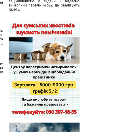
зацікавленістю у виданні і надаємо
ор
вичерпний перелік місць, де реалізують
газету.
ть
о-
го
..
й»
да
ке