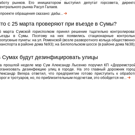
аботу рынков. Его инициатором выступил депутат горсовета, директ
ентрального рынка Расул Галаев.
 проекте обращения сказано: дабы...
то с 25 марта проверяют при въезде в Сумы?
5 марта Сумской горисполком принял решение тщательно контролирова
ъезды в Сумы. Поэтому на них появились стационарные контрольн
ропускные пункты: на ул. Роменской (возле разворотного кольца общественно
ранспорта в районе дома №93); на Белопольском шоссе (в районе дома №38);.
 Сумах будут дезинфицировать улицы
а прошлой неделе мэр Сум Александр Лысенко поручил КП «Дорремстро
рганизовать дезинфекцию улиц в городе. На это главный дорожник горо
лександр Вегера ответил, что предприятие готово приступить к обработ
орог и тротуаров, но, по приблизительным подсчетам, это обойдется не...