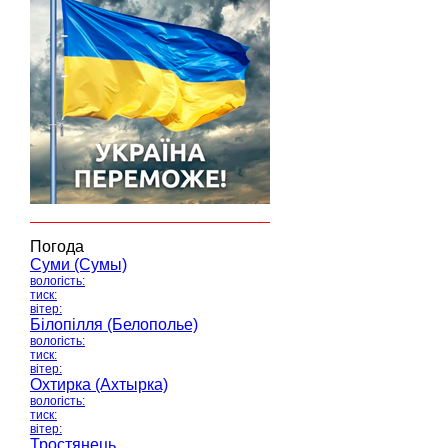
Погода
Суми (Сумы)
вологість:
тиск:
вітер:
Білопілля (Белополье)
вологість:
тиск:
вітер:
Охтирка (Ахтырка)
вологість:
тиск:
вітер:
Тростянець