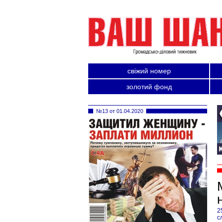
свіжий номер
золотий фонд
№13 от 01.04.2020
2
с