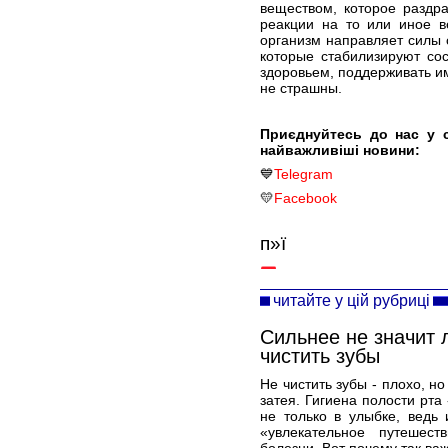
веществом, которое раздр
реакции на то или иное в
организм направляет силы 
которые стабилизируют со
здоровьем, поддерживать им
не страшны.
Приєднуйтесь до нас у 
найважливіші новини:
💙
Telegram
💛
Facebook
п»ї
читайте у цій рубриці
Сильнее не значит 
чистить зубы
Не чистить зубы - плохо, но
затея. Гигиена полости рта
не только в улыбке, ведь
«увлекательное путешес