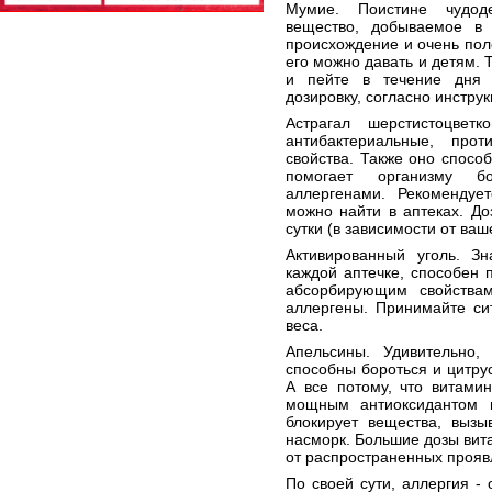
Мумие. Поистине чудоде
вещество, добываемое в
происхождение и очень поле
его можно давать и детям. 
и пейте в течение дня 
дозировку, согласно инструк
Астрагал шерстистоцвет
антибактериальные, прот
свойства. Также оно спосо
помогает организму б
аллергенами. Рекомендуе
можно найти в аптеках. Д
сутки (в зависимости от ваш
Активированный уголь. З
каждой аптечке, способен 
абсорбирующим свойства
аллергены. Принимайте сит
веса.
Апельсины. Удивительно
способны бороться и цитру
А все потому, что витамин
мощным антиоксидантом и
блокирует вещества, вызы
насморк. Большие дозы вита
от распространенных прояв
По своей сути, аллергия - 