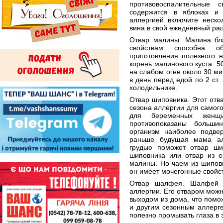
противовоспалительные 
содержится в яблоках и
аллергией включите неско
вина в свой ежедневный ра
Отвар малины. Малина бл
свойствам способна об
приготовления полезного 
корень малинового куста. 50
на слабом огне около 30 ми
в день перед едой по 2 ст.
холодильнике.
Отвар шиповника. Этот отв
сезона аллергии для самог
для беременных женщ
противопоказаны большин
организм наиболее подве
раньше будущая мама ал
грудью поможет отвар ши
шиповника или отвар из е
малины. Но чаем из шиповн
он имеет мочегонные свойс
Отвар шалфея. Шалфей и
аллергии. Его отваром можн
выходом из дома, что помо
и другим сезонным аллерг
полезно промывать глаза в 