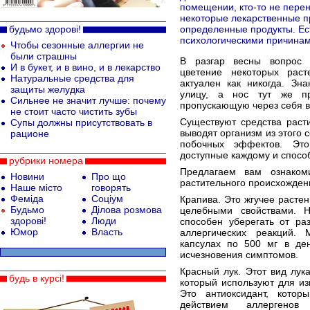
помещении, кто-то не пере
некоторые лекарственные пр
будьмо здорові!
определенные продукты. Ес
психологическими причинам
Чтобы сезонные аллергии не
были страшны
В разгар весны вопрос 
И в букет, и в вино, и в лекарство
цветение некоторых раст
Натуральные средства для
актуален как никогда. Зн
защиты желудка
улицу, а нос тут же пр
Сильнее не значит лучше: почему
пропускающую через себя в
не стоит часто чистить зубы
Существуют средства раст
Супы должны присутствовать в
выводят организм из этого 
рационе
побочных эффектов. Это
доступные каждому и спосо
рубрики номера
Предлагаем вам ознаком
Новини
Про що
растительного происхождени
Наше місто
говорять
Феміда
Соціум
Крапива. Это жгучее расте
Будьмо
Ділова розмова
целебными свойствами. Н
здорові!
Люди
способен уберегать от ра
Юмор
Власть
аллергических реакций.
капсулах по 500 мг в де
исчезновения симптомов.
Красный лук. Этот вид лук
будь в курсі!
который используют для из
Это антиоксидант, кото
действием аллерген