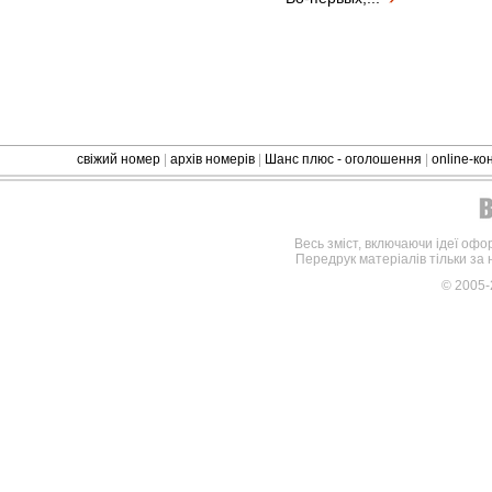
свіжий номер
|
архів номерів
|
Шанс плюс - оголошення
|
online-к
Весь зміст, включаючи ідеї офо
Передрук матеріалів тільки за
© 2005-