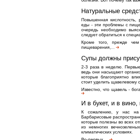
болезни. Вот почему так важ
Натуральные средс
Повышенная кислотность, р
еды - эти проблемы с пищ
очередь необходимо выясн
следует обратиться к специ
Кроме того, прежде чем
пищеварения,...
Супы должны прису
2-3 раза в неделю. Первые
ведь они насыщают органи
которые благоприятно вл
стоит уделить щавелевому с
Известно, что щавель - бог
И в букет, и в вино,
К сожалению, у нас на 
Барбарисовые распространен
которые полезны во всех о
из немногих вечнозелены
климатических условиях.
Во-первых,...