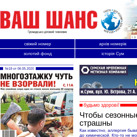
свіжий номер
архів номерів
золотий фонд
історія Сум
№18 от 06.05.2020
будьмо здорові!
Чтобы сезонны
страшны
Как известно, аллергия быв
до химической. Кто-то не м