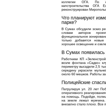
коллегии ОГА. По сл
капстроительства ОГА Е
реконструирован Миропольс
Что планируют изме
парке?
В Сумах обсудили эскиз ре
словам авторов прое
функциональное зонировани
только добавятся новые 
хорошее освещение и озеле
В Сумах появилась 
Работники КП «Зеленстрой
возле фонтана «Садко» кл
периметру высадили 2,5 тыс
середину украсили мульче
около 60 мешков. Работы за
Полицейские спасл
Патрулируя ул. 20 лет По
оперативного реагирования
на помощь. Подойдя, полиц
на земле лежал мужчина.
внезапно стало плохо. Все п