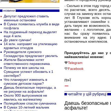
- Сколько в этом году горо
по расчетам, всего десят
новини
случае на замену всех ост
Депутат предложил ставить
лет. В Глухове есть хоро
именные остановки
устанавливают скамейки с
В Сумах появилась клумба в виде
дать такую же возможность 
госфлага
желанию - с логотипом, д
На подземный переход выделят
нас бы сразу появилось
еще 4 млн.
внимание на эту идею. 
До уваги сумчан!
остановочных комплексов.
14 млн. направят на утилизацию
ядовитых отходов
Руководителя сумского
Приєднуйтесь до нас у 
Госкадастра предлагают уволить
найважливіші новини:
Жители Василевки хотят
💙
Telegram
ответственного перевозчика
Почему не все школы на
💛
Facebook
Сумщине успеют обновить к 1
сентября?
п»ї
Что планируют изменить в
сумском детском парке?
Даешь безопасные переходы, а
не рисунки на асфальте!
читайте у цій рубриці
Около 900 выпускников не
явились на математику
Даешь безопасные п
Полицейские спасли сумчанина
асфальте!
В Сумах 10-летний мальчик