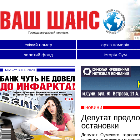
свіжий номер
архів номерів
золотий фонд
історія Сум
№26 от 30.06.2020
новини
Депутат предл
остановки
Депутат Сумского горсов
вышел к городскому руково