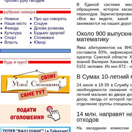
пробил руку гвоздем
В Единой системе мес
обращение, которое каса
рубрики номера
переходов. Зарегистрирова
Новини
Про що говорять
«Все вы видите, какой 
Наше місто
Соціум
занимаются на наших дорог
Феміда
Ділова розмова
Культура
Будьмо здорові!
Около 900 выпускни
Спорт
Споживачі
математику
Власть
Юмор
Явка абитуриентов на В
составила 83%, зафиксиро
куратор Сумской области Х
знаний Валерия Ханикова. 
будь в курсі!
5151 человек. Из них 872 - 
В Сумах 10-летний 
24 июня в 18.39 в Службу
необходимости оказания 
летний мальчик во дворе до
доску, гвоздь от которой п
отделение группы специаль
14 млн. направят н
отходов
На заседании комиссии