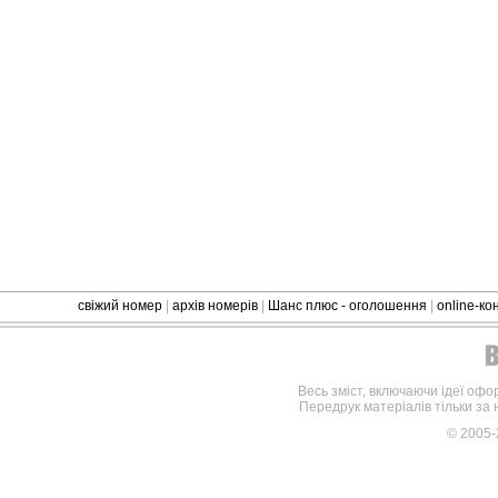
свіжий номер
|
архів номерів
|
Шанс плюс - оголошення
|
online-к
Весь зміст, включаючи ідеї офо
Передрук матеріалів тільки за
© 2005-