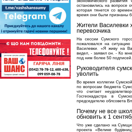
экономического развития 
остановились на вопросе 
которая тянется со времен
время они были признаны б
Жители Василевки х
перевозчика
На сессии Сумского горс
пожаловался на ситуацию
Василевки. «Я живу на Ва
видел, - заявил он. - Ко м
под ним более 50 подписей.
Руководителя сумск
уволить
Во время коллегии Сумско
по вопросам бюджета Сумс
что считает неудовлетво
Госгеокадастра в Сумс
председателю облсовета Вл
Почему не все шко
обновить к 1 сентя
Что уже сделано на Сумщи
проекта «Велике будівни