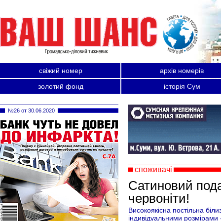
свіжий номер
архів номерів
золотий фонд
історія Сум
№26 от 30.06.2020
споживачі
Сатиновий пода
червоніти!
Високоякісна постільна біли
індивідуальними розмірами 