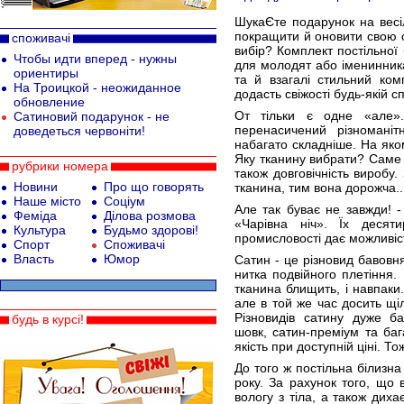
ШукаЄте подарунок на весі
покращити й оновити свою с
споживачі
вибір? Комплект постільної
Чтобы идти вперед - нужны
для молодят або іменинника
ориентиры
та й взагалі стильний ком
На Троицкой - неожиданное
додасть свіжості будь-якій сп
обновление
От тільки є одне «але».
Сатиновий подарунок - не
перенасичений різноманіт
доведеться червоніти!
набагато складніше. На яко
Яку тканину вибрати? Саме 
рубрики номера
також довговічність виробу.
Новини
Про що говорять
тканина, тим вона дорожча..
Наше місто
Соціум
Але так буває не завжди! -
Феміда
Ділова розмова
«Чарівна ніч». Їх десят
Культура
Будьмо здорові!
промисловості дає можливіс
Спорт
Споживачі
Власть
Юмор
Сатин - це різновид бавовня
нитка подвійного плетіння.
тканина блищить, і навпаки
але в той же час досить щі
Різновидів сатину дуже ба
будь в курсі!
шовк, сатин-преміум та баг
якість при доступній ціні. Т
До того ж постільна білизна
року. За рахунок того, що 
вологу з тіла, а також диха