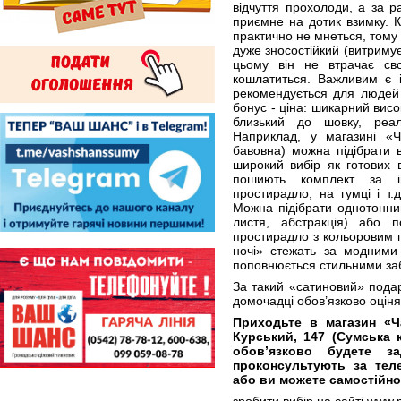
відчуття прохолоди, а за ра
приємне на дотик взимку. К
практично не мнеться, тому
дуже зносостійкий (витримує
цьому він не втрачає сво
кошлатиться. Важливим є і
рекомендується для людей
бонус - ціна: шикарний висо
близький до шовку, реал
Наприклад, у магазині «Ч
бавовна) можна підібрати в
широкий вибір як готових в
пошиють комплект за ін
простирадло, на гумці і т.
Можна підібрати однотонний
листя, абстракція) або п
простирадло з кольоровим п
ночі» стежать за модними
поповнюється стильними за
За такий «сатиновий» подар
домочадці обов’язково оціня
Приходьте в магазин «Ч
Курський, 147 (Сумська 
обов’язково будете з
проконсультують за телеф
або ви можете самостійно