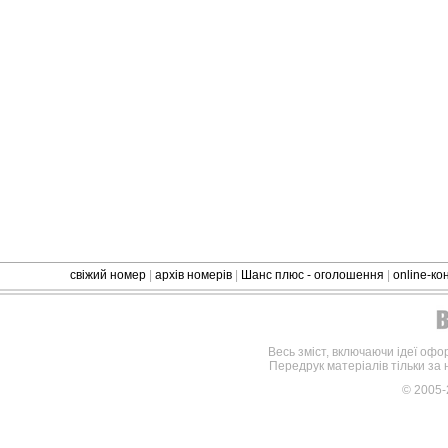
свіжий номер
|
архів номерів
|
Шанс плюс - оголошення
|
online-к
Весь зміст, включаючи ідеї офо
Передрук матеріалів тільки за
© 2005-