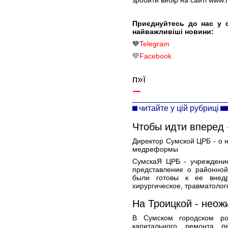
зробити вибір на сайті www
Приєднуйтесь до нас у 
найважливіші новини:
💙
Telegram
💛
Facebook
п»ї
читайте у цій рубриці
Чтобы идти вперед 
Директор Сумской ЦРБ - о 
медреформы
СумскаЯ ЦРБ - учреждение
представление о районно
были готовы к ее внедр
хирургическое, травматолог
На Троицкой - нео
В Сумском городском р
капитального ремонта п