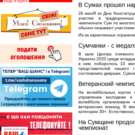
будь в курсі!
В Сумах прошел на
26 июнЯ ко Дню Конституц
участие в традиционных
чемпионате Сум по многопо
обычно называют участники
Из-за карантинных ограниче
Сумчанки - с меда
В зале Центра пляжного
Украины 2020 среди младши
в нем поборолось 10 же
представителей нашего 
состязаниях девушек. Сумча
Ветеранский чемпио
На волейбольных кортах 
управление молодежи и
волейбола организовали 
ветеранских команд. В же
категории 30+. Естественно
На Сумщине продо
чемпионат