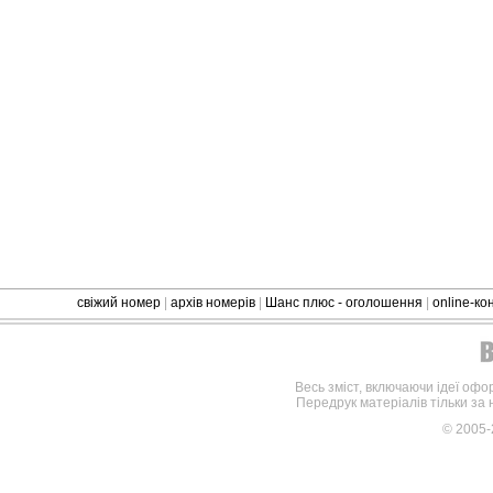
свіжий номер
|
архів номерів
|
Шанс плюс - оголошення
|
online-к
Весь зміст, включаючи ідеї офо
Передрук матеріалів тільки за
© 2005-