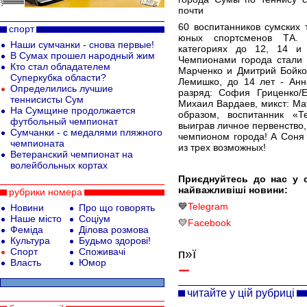
почти
60 воспитанников сумских 
спорт
юных спортсменов ТА. 
Наши сумчанки - снова первые!
категориях до 12, 14 и
В Сумах прошел народный жим
Чемпионами города стали 
Кто стал обладателем
Марченко и Дмитрий Бойко
Суперкубка области?
Лемишко, до 14 лет - Ан
Определились лучшие
разряд: София Гриценко/
теннисисты Сум
Михаил Вардаев, микст: Ма
На Сумщине продолжается
образом, воспитанник «
футбольный чемпионат
выиграв личное первенство,
Сумчанки - с медалями пляжного
чемпионом города! А Соня
чемпионата
из трех возможных!
Ветеранский чемпионат на
волейбольных кортах
Приєднуйтесь до нас у 
найважливіші новини:
рубрики номера
💙
Telegram
Новини
Про що говорять
Наше місто
Соціум
💛
Facebook
Феміда
Ділова розмова
Культура
Будьмо здорові!
Спорт
Споживачі
п»ї
Власть
Юмор
читайте у цій рубриці