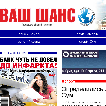
свіжий номер
архів номерів
золотий фонд
історія Сум
№26 от 30.06.2020
спорт
Определились 
Сум
26-28 июня на кортах «Те
города Сумы по теннису с