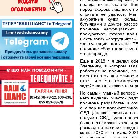
правда, их не застали. Ви
перед входом, лишних с по
спрятать не удалось. Мы
аккуратные кучки, боль
бутылками и другое рассорт
полигоне неофициально
прокуратуре, которая при
шесть таких «сотрудников».
эксплуатации полигона Т
полигоне сбор вторсырья, о
это неправда!
Еще в 2018 г. я делал оф
Здельнику, в котором зад
работают на полигоне, по
имеет от этой деятельност
ответ, что это коммерче
задействованы какие-то че
Но самый главный вопрос -
него выделен участок ряд
полигона разработан и сог
сих пор нет положительног
ОВД (оценке влияния на 
получить ОВД, нужно прове
было невозможно из-за ка
раскладе и наличии средст
конца 2020-го - начала 202
в срочном порядке вып