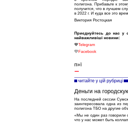
полигона. Прибавьте к этом
получится, что в лучшем сл
в 2022 г. И куда все это вр
Виктория Ростоцкая
Приєднуйтесь до нас у 
найважливіші новини:
💙
Telegram
💛
Facebook
п»ї
читайте у цій рубриці
Деньги на городску
На последней сессии Сумск
заинтересовала одна из пе
полигона ТБО на другие об
«Мы не один раз говорили о
что у нас может быть колла