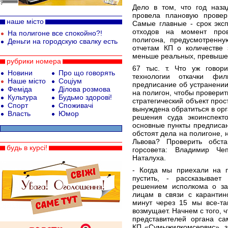
Дело в том, что год наза
провела плановую провер
наше місто
Самые главные - срок экс
отходов на момент про
На полигоне все спокойно?!
полигона, предусмотренн
Деньги на городскую свалку есть
отчетам КП о количестве 
меньше реальных, превышен
рубрики номера
67 тыс. т. Что уж говор
Новини
Про що говорять
технологии откачки фил
Наше місто
Соціум
предписание об устранени
Феміда
Ділова розмова
на полигон, чтобы проверит
Культура
Будьмо здорові!
стратегический объект прос
Спорт
Споживачі
вынуждена обратиться в орг
Власть
Юмор
решения суда экоинспект
основные пункты предписан
обстоят дела на полигоне, 
Львова? Проверить обст
будь в курсі!
горсовета: Владимир Че
Наталуха.
- Когда мы приехали на п
пустить, - рассказывае
решением исполкома о за
лицам в связи с карантин
минут через 15 мы все-та
возмущает. Начнем с того, ч
представителей органа са
КП «Сумыжилкомсервис», з