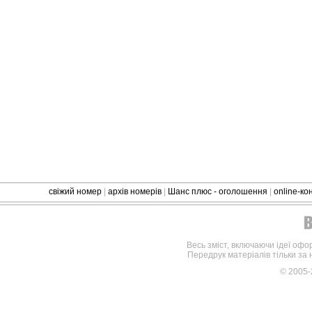
свіжий номер
|
архів номерів
|
Шанс плюс - оголошення
|
online-к
Весь зміст, включаючи ідеї офо
Передрук матеріалів тільки за
© 2005-