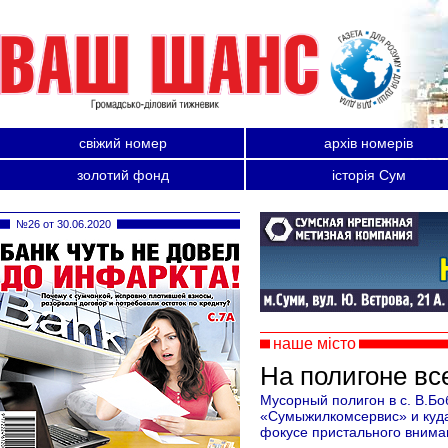
свіжий номер
архів номерів
золотий фонд
історія Сум
№26 от 30.06.2020
наше місто
На полигоне вс
Мусорный полигон в с. В.Бо
«Сумыжилкомсервис» и куда
фокусе пристального вниман