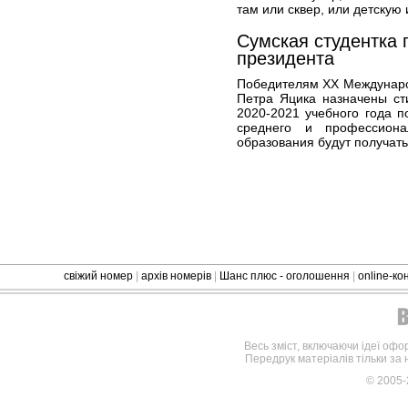
там или сквер, или детскую
Сумская студентка
президента
Победителям XХ Международ
Петра Яцика назначены ст
2020-2021 учебного года 
среднего и профессионал
образования будут получать
свіжий номер
|
архів номерів
|
Шанс плюс - оголошення
|
online-к
Весь зміст, включаючи ідеї офо
Передрук матеріалів тільки за
© 2005-