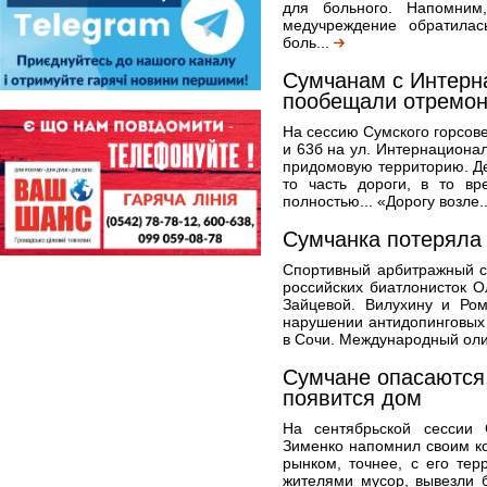
для больного. Напомним
медучреждение обратила
боль...
Сумчанам с Интерна
пообещали отремон
На сессию Сумского горсов
и 63б на ул. Интернационал
придомовую территорию. Де
то часть дороги, в то в
полностью... «Дорогу возле.
Сумчанка потеряла
Спортивный арбитражный с
российских биатлонисток 
Зайцевой. Вилухину и Ро
нарушении антидопинговых
в Сочи. Международный оли
Сумчане опасаются,
появится дом
На сентябрьской сессии 
Зименко напомнил своим к
рынком, точнее, с его те
жителями мусор, вывезли 