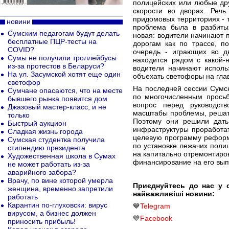
полицейских или любые др
скорости во дворах. Речь
придомовых территориях - 
новини
проблема была в разбитых
Сумским педагогам будут делать
новая: водители начинают 
бесплатные ПЦР-тесты на
дорогам как по трассе, п
COVID?
очередь - играющих во д
Сумы не получили троллейбусы
находится рядом с какой-
из-за протестов в Беларуси?
водители начинают исполь
На ул. Засумской хотят еще один
объехать светофоры на гла
светофор
На последней сессии Сумск
Сумчане опасаются, что на месте
по многочисленным просьб
бывшего рынка появится дом
вопрос перед руководст
Джазовый мастер-класс, и не
масштабы проблемы, решать
только
Поэтому они решили дать
Быстрый аукцион
инфраструктуры проработат
Сладкая жизнь города
целевую программу реформ
Сумская студентка получила
по установке лежачих поли
стипендию президента
на капитально отремонтиро
Художественная школа в Сумах
финансирование на его вып
не может работать из-за
аварийного забора?
Врачу, по вине которой умерла
Приєднуйтесь до нас у 
женщина, временно запретили
найважливіші новини:
работать
Карантин по-глуховски: вирус
💙
Telegram
вирусом, а бизнес должен
💛
Facebook
приносить прибыль!