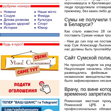
коронавируса в Кролевецк
рубрики номера
люди продолжали отоварива
прежнему, без каких-либо д
Новини
Наше місто
Соціум
Феміда
Сумы не получили т
Ділова розмова
Культура
Будьмо здорові!
Спорт
в Беларуси?
История
Юмор
Как стало известно 28 се
поставить Сумам новые тро
- Нам до сих пор не поста
будь в курсі!
мэр Сум Александр Лысенк
нас должны быть троллейбус
Сайт Сумской поли
На прошлой неделе на ряд
Нацполиции начались сбои
размещались фейковые
незаконном вмешательстве
было зафиксировано несанк
Врачу, по вине кот
временно запретили
Роменская местная прок
Роменской ЦРБ в не
профессиональных обязан