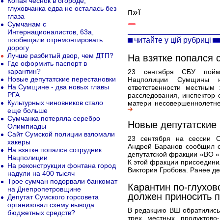
Копая чеснок в огороде,
глуховчанка едва не осталась без
п»ї
глаза
Сумчанам с
Интернационалистов, 63а,
читайте у цій рубриці
пообещали отремонтировать
дорогу
Лучше разбитый двор, чем ДТП?
На взятке попался 
Где оформить паспорт в
карантин?
23 сентября СБУ пойма
Новые депутатские перестановки
Нацполиции Сумщины н
На Сумщине - два новых главы
ответственности местным
РГА
расследования, инспектор с
Культурных чиновников стало
матери несовершеннолетнег
еще больше
Сумчанка потеряла серебро
Новые депутатские
Олимпиады
Сайт Сумской полиции взломали
23 сентября на сессии Су
хакеры
Андрей Баранов сообщил о
На взятке попался сотрудник
депутатской фракции «ВО «Б
Нацполиции
К этой фракции присоедини
На реконструкции фонтана город
Виктория Гробова. Ранее де
надули на 400 тысяч
Трое сумчан подорвали банкомат
Карантин по-глуховс
на Днепропетровщине
должен приносить 
Депутат Сумского горсовета
организовал схему вывода
В редакцию ВШ обратились
бюджетных средств?
трех местных продуктово