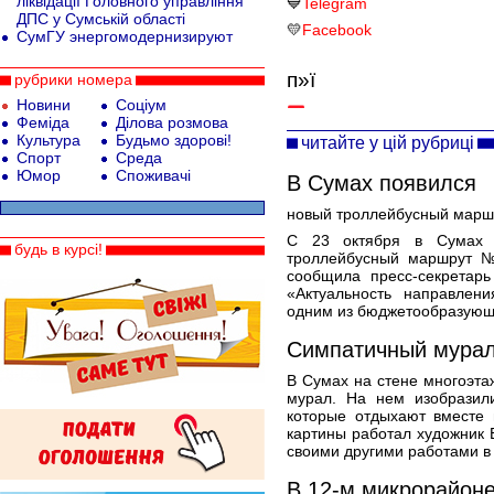
ліквідації Головного управління
💙
Telegram
ДПС у Сумській області
💛
Facebook
СумГУ энергомодернизируют
п»ї
рубрики номера
Новини
Соціум
Феміда
Ділова розмова
Культура
Будьмо здорові!
читайте у цій рубриці
Спорт
Среда
Юмор
Споживачі
В Сумах появился
новый троллейбусный мар
С 23 октября в Сумах 
будь в курсі!
троллейбусный маршрут 
сообщила пресс-секретарь
«Актуальность направлен
одним из бюджетообразующ
Cимпатичный мурал
В Сумах на стене многоэта
мурал. На нем изобразили
которые отдыхают вместе 
картины работал художник 
своими другими работами в
В 12-м микрорайон