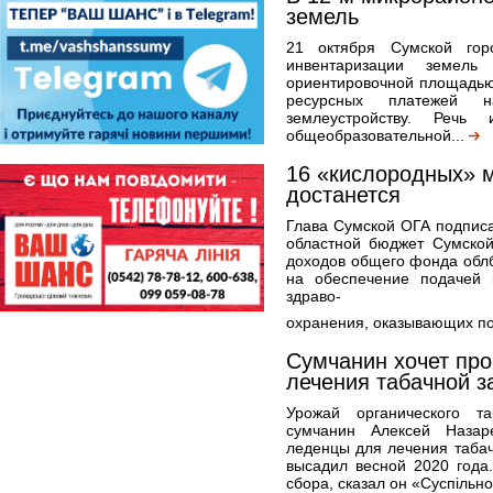
земель
21 октября Сумской гор
инвентаризации земель
ориентировочной площадью 
ресурсных платежей н
землеустройству. Реч
общеобразовательной...
16 «кислородных» м
достанется
Глава Сумской ОГА подпис
областной бюджет Сумской
доходов общего фонда облб
на обеспечение подачей 
здраво-
охранения, оказывающих п
Сумчанин хочет пр
лечения табачной з
Урожай органического т
сумчанин Алексей Назар
леденцы для лечения табач
высадил весной 2020 года
сбора, сказал он «Суспільн