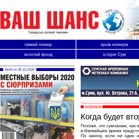
свіжий номер
архів номерів
золотий фонд
історія Сум
№43 от 28.10.2020
новини
Когда будет вто
Похоже, что сумчанам, как 
в ближайшее время предстои
По закону, если ни один 