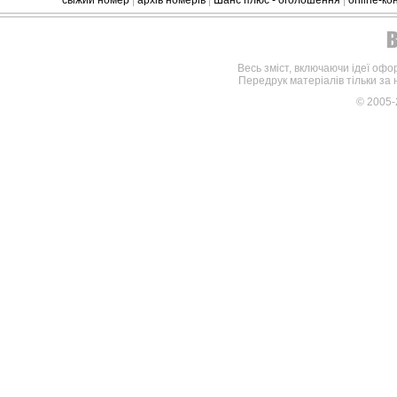
свіжий номер
|
архів номерів
|
Шанс плюс - оголошення
|
online-к
Весь зміст, включаючи ідеї офо
Передрук матеріалів тільки за
© 2005-