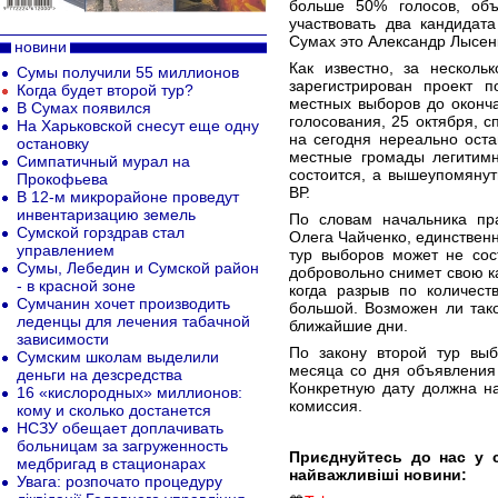
больше 50% голосов, объ
участвовать два кандидат
Сумах это Александр Лысен
новини
Как известно, за нескол
Сумы получили 55 миллионов
зарегистрирован проект п
Когда будет второй тур?
местных выборов до оконч
В Сумах появился
голосования, 25 октября, 
На Харьковской снесут еще одну
на сегодня нереально ост
остановку
местные громады легитимн
Cимпатичный мурал на
состоится, а вышеупомянут
Прокофьева
ВР.
В 12-м микрорайоне проведут
инвентаризацию земель
По словам начальника пра
Сумской горздрав стал
Олега Чайченко, единственн
управлением
тур выборов может не сос
Сумы, Лебедин и Сумской район
добровольно снимет свою ка
- в красной зоне
когда разрыв по количест
Сумчанин хочет производить
большой. Возможен ли тако
леденцы для лечения табачной
ближайшие дни.
зависимости
По закону второй тур вы
Сумским школам выделили
месяца со дня объявления 
деньги на дезсредства
Конкретную дату должна н
16 «кислородных» миллионов:
комиссия.
кому и сколько достанется
НСЗУ обещает доплачивать
больницам за загруженность
Приєднуйтесь до нас у 
медбригад в стационарах
найважливіші новини:
Увага: розпочато процедуру