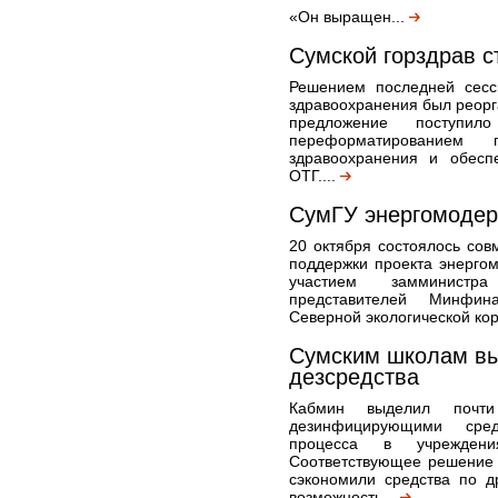
«Он выращен...
Сумской горздрав 
Решением последней сесси
здравоохранения был реорг
предложение поступ
переформатированием
здравоохранения и обесп
ОТГ....
СумГУ энергомодер
20 октября состоялось со
поддержки проекта энергом
участием замминистр
представителей Минфина
Северной экологической кор
Сумским школам вы
дезсредства
Кабмин выделил почт
дезинфицирующими средс
процесса в учреждени
Соответствующее решение 
сэкономили средства по 
возможность...