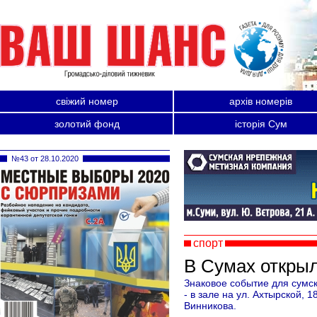
свіжий номер
архів номерів
золотий фонд
історія Сум
№43 от 28.10.2020
спорт
В Сумах откры
Знаковое событие для сумс
- в зале на ул. Ахтырской,
Винникова.