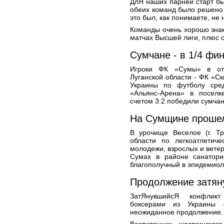
ДлЯ наших парней старт б
обеих команд было решено 
это был, как понимаете, не 
Команды очень хорошо знако
матчах Высшей лиги, плюс с
Сумчане - в 1/4 фи
Игроки ФК «Сумы» в от
Луганской области - ФК «Ск
Украины по футболу сре
«Альянс-Арена» в поселк
счетом 3:2 победили сумчане
На Сумщине прошел
В урочище Веселое (г. Тр
области по легкоатлетич
молодежи, взрослых и ветер
Сумах в районе санатор
благополучный в эпидемиол
Продолжение затян
ЗатЯнувшийсЯ конфлик
боксерами из Украины 
неожиданное продолжение.