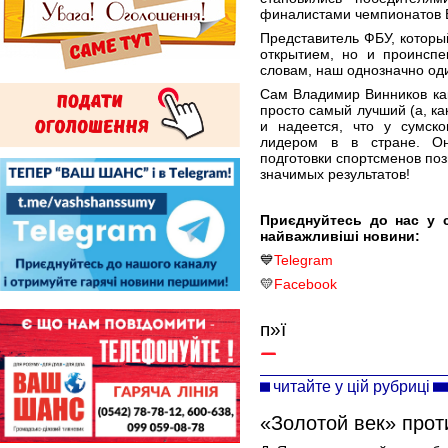
финалистами чемпионатов Е
Представитель ФБУ, которы
открытием, но и проинспе
словам, наш однозначно од
Сам Владимир Винников как
просто самый лучший (а, ка
и надеется, что у сумско
лидером в в стране. Он
подготовки спортсменов поз
значимых результатов!
Приєднуйтесь до нас у 
найважливіші новини:
💙
Telegram
💛
Facebook
п»ї
читайте у цій рубриці
«Золотой век» про