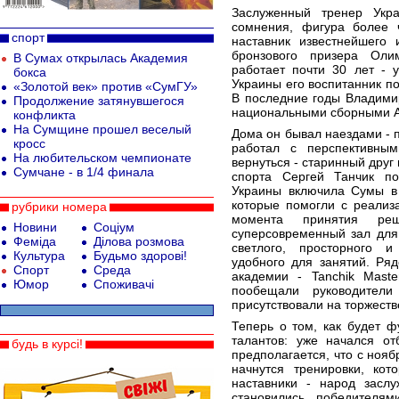
Заслуженный тренер Укр
сомнения, фигура более 
спорт
наставник известнейшего 
бронзового призера Оли
В Сумах открылась Академия
работает почти 30 лет - 
бокса
Украины его воспитанник п
«Золотой век» против «СумГУ»
В последние годы Владими
Продолжение затянувшегося
национальными сборными А
конфликта
На Сумщине прошел веселый
Дома он бывал наездами - 
кросс
работал с перспективны
На любительском чемпионате
вернуться - старинный дру
Сумчане - в 1/4 финала
спорта Сергей Танчик п
Украины включила Сумы в 
которые помогли с реализ
рубрики номера
момента принятия ре
Новини
Соціум
суперсовременный зал для
Феміда
Ділова розмова
светлого, просторного и
Культура
Будьмо здорові!
удобного для занятий. Ря
Спорт
Среда
академии - Tanchik Mast
Юмор
Споживачі
пообещали руководители
присутствовали на торжеств
Теперь о том, как будет 
талантов: уже начался о
будь в курсі!
предполагается, что с нояб
начнутся тренировки, кот
наставники - народ заслу
становились победителя