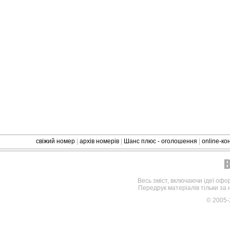
свіжий номер
|
архів номерів
|
Шанс плюс - оголошення
|
online-к
Весь зміст, включаючи ідеї офо
Передрук матеріалів тільки за
© 2005-