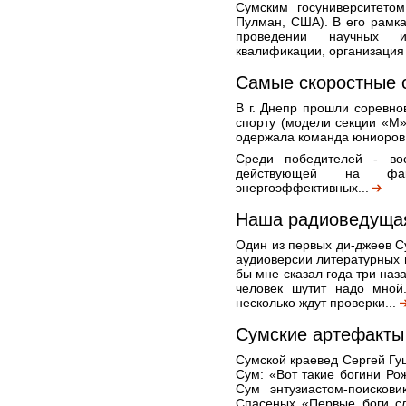
Сумским госуниверситетом
Пулман, США). В его рамк
проведении научных и
квалификации, организация 
Самые скоростные 
В г. Днепр прошли соревн
спорту (модели секции «М»
одержала команда юниоров 
Среди победителей - вос
действующей на фак
энергоэффективных...
Наша радиоведущая
Один из первых ди-джеев С
аудиоверсии литературных п
бы мне сказал года три наза
человек шутит надо мной
несколько ждут проверки...
Сумские артефакты 
Сумской краевед Сергей Гу
Сум: «Вот такие богини Ро
Сум энтузиастом-поисков
Спасеных «Первые боги сл