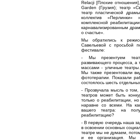
Relacji [Плохие отношения]
Garden (Грузия); театр «
театр пластической драмы
коллектив «Перлинки» 
комплексной реабилитации
карнавализированным драм
о счастье».
Мы обратились к режисс
Савельевой с просьбой п
фестивале:
- Мы презентуем теат
развивающего процесса, а 
массами - уличные театры
Мы также презентовали ви
фототерапии. Показали ра
состоялось шесть отдельных
- Прозвучала мысль о том,
театров может быть конку
только о реабилитации, но
наравне со всеми. На ка
вашего театра: на полу
реабилитацию?
- В первую очередь наша за
в освоении основных социа
театре мы не думаем, потом
и ее организация. Мы 