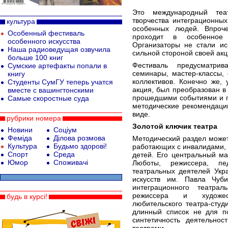
Это международный теа
творчества интеграционных
культура
особенных людей. Впроч
Особенный фестиваль
проходит в особенное
особенного искусства
Организаторы не стали ис
Наша радиоведущая озвучила
сильной стороной своей акц
больше 100 книг
Фестиваль предусматрив
Сумские артефакты попали в
семинары, мастер-классы,
книгу
коллективов. Конечно же,
Студенты СумГУ теперь учатся
акция, был преобразован в
вместе с вашингтонскими
прошедшими событиями и п
Самые скоростные суда
методические рекомендаци
виде.
рубрики номера
Золотой ключик театра
Новини
Соціум
Феміда
Ділова розмова
Методический раздел может
Культура
Будьмо здорові!
работающих с инвалидами, 
Спорт
Среда
детей. Его центральный ма
Юмор
Споживачі
Люботы, режиссера, пе
театральных деятелей Укр
искусств им. Павла Чуби
интеграционного театра
режиссера и художест
будь в курсі!
любительского театра-студ
длинный список не для по
синтетичность деятельнос