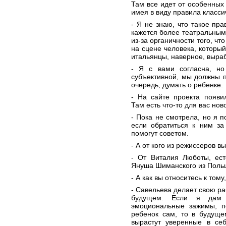
Там все идет от особенных 
имея в виду правила класси
- Я не знаю, что такое пра
кажется более театральным 
из-за органичности того, чт
на сцене человека, который
итальянцы, наверное, выра
- Я с вами согласна, но
субъективной, мы должны п
очередь, думать о ребенке.
- На сайте проекта появи
Там есть что-то для вас нов
- Пока не смотрела, но я 
если обратиться к ним за
помогут советом.
- А от кого из режиссеров 
- От Виталия Люботы, ест
Януша Шиманского из Поль
- А как вы относитесь к том
- Савельева делает свою ра
будущем. Если я дам у
эмоциональные зажимы, п
ребенок сам, то в будуще
вырастут уверенные в се