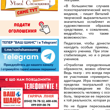
театрами.
«В большинстве случаев
психотерапевтический мето
медиков, - пишет Виталий
творческой выразительнос
значительно ослабляет 
художественное образ
средствами, к сожалению
медработы, что также
возможности».
Педагогам, чтобы донест
находить особые приемы,
каждого ученика. При этом
стабилизации, но и о реш
учеников.
«Отработав определенны
образности, можно облегч
Ведь театр - это всегда пе
ее участникам «примерить
адаптации. Игра позволяет 
пределах театральной ст
Воспроизведение же бо
возможность человеку с ос
боль, творчески ее переос
к той реальности, которая р
Но не будем пересказыв