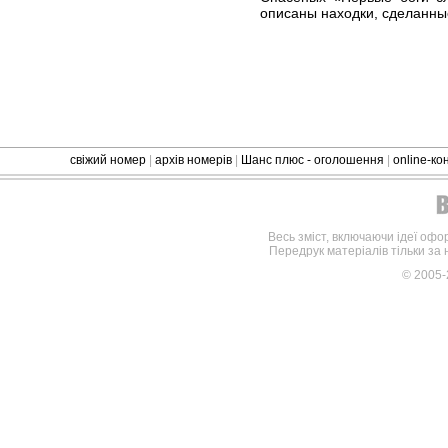
описаны находки, сделанные
свіжий номер
|
архів номерів
|
Шанс плюс - оголошення
|
online-к
Весь зміст, включаючи ідеї офо
Передрук матеріалів тільки за
© 2005-