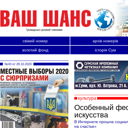
свіжий номер
архів номерів
золотий фонд
історія Сум
№43 от 28.10.2020
культура
Особенный фес
искусства
В Интернете прошла социа
на счастье»