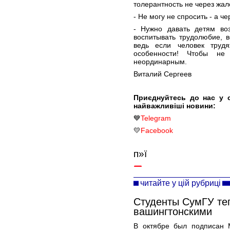
толерантность не через жало
- Не могу не спросить - а че
- Нужно давать детям во
воспитывать трудолюбие, в
ведь если человек труд
особенности! Чтобы не 
неординарным.
Виталий Сергеев
Приєднуйтесь до нас у 
найважливіші новини:
💙
Telegram
💛
Facebook
п»ї
читайте у цій рубриці
Студенты СумГУ теп
вашингтонскими
В октябре был подписан