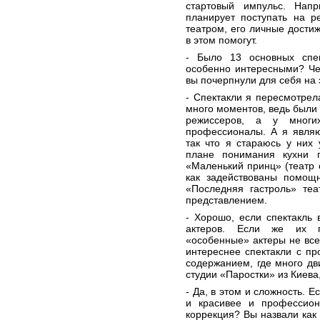
стартовый импульс. Напр
планирует поступать на р
театром, его личные дости
в этом помогут.
- Было 13 основных спек
особенно интересными? Че
вы почерпнули для себя на 
- Спектакли я пересмотрел
много моментов, ведь был
режиссеров, а у многи
профессионалы. А я являю
так что я стараюсь у них
плане понимания кухни п
«Маленький принц» (театр о
как задействованы помощн
«Последняя гастроль» те
представлением.
- Хорошо, если спектакль 
актеров. Если же их п
«особенные» актеры не все
интереснее спектакли с п
содержанием, где много дви
студии «Паростки» из Киева,
- Да, в этом и сложность. 
и красивее и профессион
коррекция? Вы назвали как