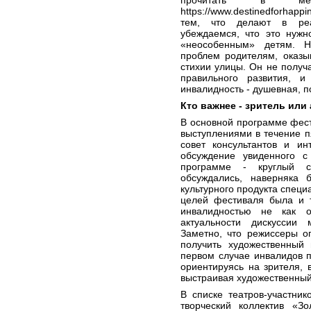
прочитать в мето
https://www.destinedforhapp
тем, что делают в реаб
убеждаемся, что это нужн
«неособенным» детям. Н
проблем родителям, оказы
стихии улицы. Он не получ
правильного развития, и
инвалидность - душевная, п
Кто важнее - зритель или
В основной программе фест
выступлениями в течение п
совет консультантов и ин
обсуждение увиденного 
программе - круглый с
обсуждались, наверняка 
культурного продукта специ
целей фестиваля была и т
инвалидностью не как о
актуальности дискуссии 
Заметно, что режиссеры о
получить художественный 
первом случае инвалидов п
ориентируясь на зрителя, 
выстраивая художественный
В списке театров-участник
творческий коллектив «Зо