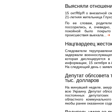
Выясняли отношени
15 октЯбрЯ о внезапной с
21-летняя жительница Глухо
По ее словам, родители
поссорились, и, очевидно,
покойной было покрыт
происшествия выехала...
Нацгвардеец жесток
Следователи теруправлени
задержали военнослужащег
которая дислоцируется в
информации, 15 октября в 
На следующий день с заявл
Депутат облсовета 
тыс. долларов
На минувшей неделе, акку
всю Украину. Депутат облс
постоянных депутатских
областного коммунально
якобы ранее оказанное соде