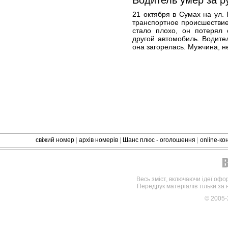
Водитель умер за р
21 октября в Сумах на ул.
транспортное происшестви
стало плохо, он потерял 
другой автомобиль. Водите
она загорелась. Мужчина, не
свіжий номер
|
архів номерів
|
Шанс плюс - оголошення
|
online-к
Весь зміст, включаючи ідеї офо
Передрук матеріалів тільки за
© 2005-