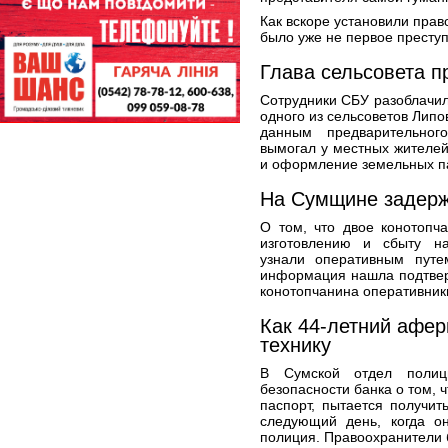
Как вскоре установили прав
было уже не первое преступ
Глава сельсовета п
Сотрудники СБУ разоблачил
одного из сельсоветов Липо
данным предварительного
вымогал у местных жителей
и оформление земельных па
На Сумщине задерж
О том, что двое конотопча
изготовлению и сбыту на
узнали оперативным пут
информация нашла подтвер
конотопчанина оперативник
Как 44-летний афер
технику
В Сумской отдел полиц
безопасности банка о том, 
паспорт, пытается получит
следующий день, когда о
полиция. Правоохранители 