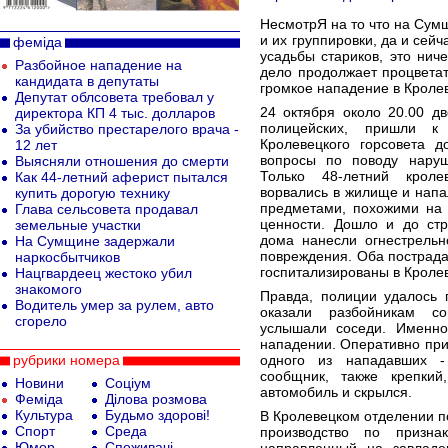
НесмотрЯ на то что на Сум
и их группировки, да и сей
феміда
усадьбы стариков, это нич
Разбойное нападение на
дело продолжает процвета
кандидата в депутаты
громкое нападение в Кроле
Депутат облсовета требовал у
24 октября около 20.00 д
директора КП 4 тыс. долларов
полицейских, пришли к
За убийство престарелого врача -
Кролевецкого горсовета д
12 лет
вопросы по поводу наруше
Выясняли отношения до смерти
Только 48-летний кроле
Как 44-летний аферист пытался
ворвались в жилище и напа
купить дорогую технику
предметами, похожими на 
Глава сельсовета продавал
ценности. Дошло и до стр
земельные участки
дома нанесли огнестрельн
На Сумщине задержали
повреждения. Оба пострад
наркосбытчиков
госпитализированы в Кроле
Нацгвардеец жестоко убил
знакомого
Правда, полиции удалось 
Водитель умер за рулем, авто
оказали разбойникам со
сгорело
услышали соседи. Именн
нападении. Оперативно пр
рубрики номера
одного из нападавших -
сообщник, также крепкий
Новини
Соціум
автомобиль и скрылся.
Феміда
Ділова розмова
Культура
Будьмо здорові!
В Кролевецком отделении п
Спорт
Среда
производство по призна
Юмор
Споживачі