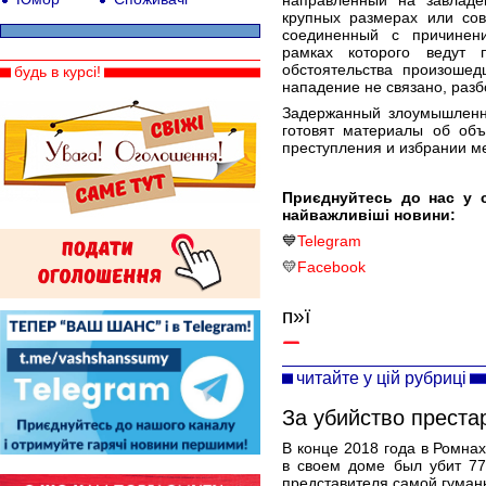
направленный на завлад
крупных размерах или сов
соединенный с причинен
рамках которого ведут 
обстоятельства произоше
будь в курсі!
нападение не связано, раз
Задержанный злоумышленни
готовят материалы об об
преступления и избрании м
Приєднуйтесь до нас у 
найважливіші новини:
💙
Telegram
💛
Facebook
п»ї
читайте у цій рубриці
За убийство престар
В конце 2018 года в Ромна
в своем доме был убит 77
представителя самой гума