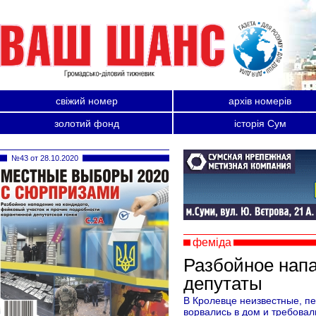
свіжий номер
архів номерів
золотий фонд
історія Сум
№43 от 28.10.2020
феміда
Разбойное напа
депутаты
В Кролевце неизвестные, п
ворвались в дом и требовал