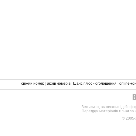
свіжий номер
|
архів номерів
|
Шанс плюс - оголошення
|
online-к
Весь зміст, включаючи ідеї офо
Передрук матеріалів тільки за
© 2005-