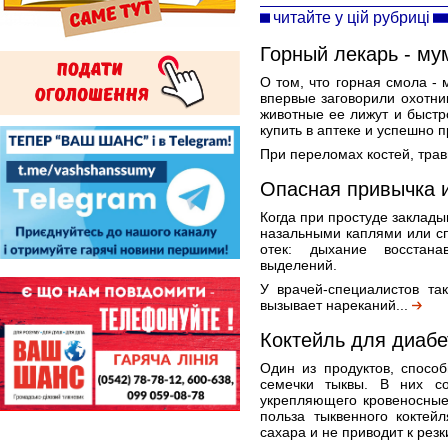
читайте у цій рубриці
Горный лекарь - му
О том, что горная смола -
впервые заговорили охотни
животные ее лижут и быст
купить в аптеке и успешно 
При переломах костей, трав
Опасная привычка 
Когда при простуде закладыв
назальными каплями или с
отек: дыхание восстана
выделений.
У врачей-специалистов т
вызывает нареканий...
Коктейль для диабе
Один из продуктов, способ
семечки тыквы. В них со
укрепляющего кровеносные
польза тыквенного коктей
сахара и не приводит к резк