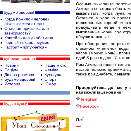
Осенью выкопайте толстые
Ахмедов советовал брать ко
будьмо здорові!
выкапывать, когда луна н
Оставьте в хорошо прове
Когда пожилой человек
подвяленных корней жестк
отказывается от еды
подсушивать негде и нек
Опасная привычка или
выкопанные корни под стр
зависимость?
обсушить тканью.
Коктейль для диабетиков
Горный лекарь - мумие
При обострении гастрита из
Гастрит «лопухнется»
стаканом кипяченой воды 
часов (можно ночь), проц
едой 3 раза в день. И так д
рубрики номера
Рим Ахмедов также отмечал,
Новини
Наше місто
настой полезно принимать 
Соціум
Феміда
также при диабете, ревмати
Ділова розмова
Культура
Будьмо здорові!
Спорт
История
Юмор
Приєднуйтесь до нас у 
найважливіші новини:
💙
Telegram
будь в курсі!
💛
Facebook
п»ї