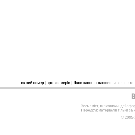
свіжий номер
|
архів номерів
|
Шанс плюс - оголошення
|
online-к
Весь зміст, включаючи ідеї офо
Передрук матеріалів тільки за
© 2005-