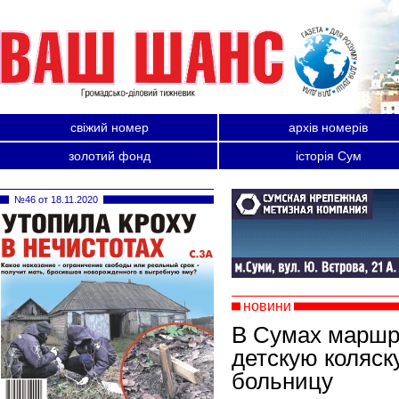
свіжий номер
архів номерів
золотий фонд
історія Сум
№46 от 18.11.2020
новини
В Сумах маршр
детскую коляск
больницу