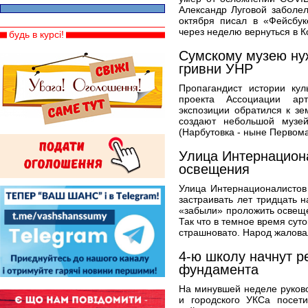
Александр Луговой заболе
октября писал в «Фейсбук
через неделю вернуться в К
будь в курсі!
Сумскому музею нуж
гривни УНР
Пропагандист истории кул
проекта Ассоциации ар
экспозиции обратился к зе
создают небольшой музей
(Нарбутовка - ныне Первома
Улица Интернацион
освещения
Улица Интернационалистов
застраивать лет тридцать н
«забыли» проложить освеще
Так что в темное время сут
страшновато. Народ жалова
4-ю школу начнут р
фундамента
На минувшей неделе руков
и городского УКСа посет