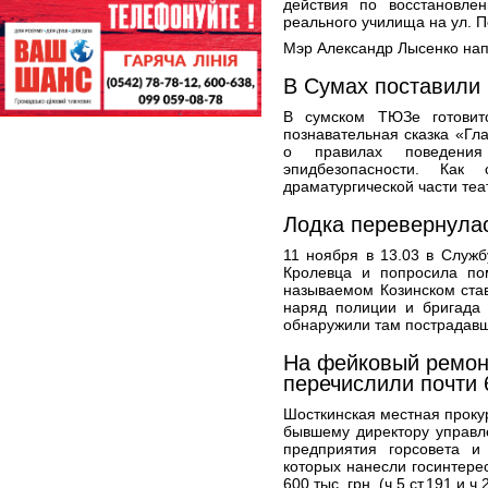
действия по восстановле
реального училища на ул. П
Мэр Александр Лысенко нап
В Сумах поставили 
В сумском ТЮЗе готовит
познавательная сказка «Гл
о правилах поведени
эпидбезопасности. Как 
драматургической части теа
Лодка перевернулас
11 ноября в 13.03 в Служ
Кролевца и попросила по
называемом Козинском став
наряд полиции и бригада
обнаружили там пострадавше
На фейковый ремон
перечислили почти 
Шосткинская местная проку
бывшему директору управл
предприятия горсовета и
которых нанесли госинтер
600 тыс. грн. (ч.5 ст.191 и ч.2