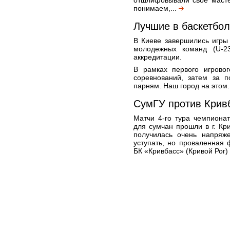
отшлифовывали свое масте
понимаем,...
Лучшие в баскетбо
В Киеве завершились игры
молодежных команд (U-23
аккредитации.
В рамках первого игровог
соревнований, затем за п
парням. Наш город на этом.
СумГУ против Крив
Матчи 4-го тура чемпиона
для сумчан прошли в г. Кр
получилась очень напряже
уступать, но проваленная
БК «Кривбасс» (Кривой Рог) 