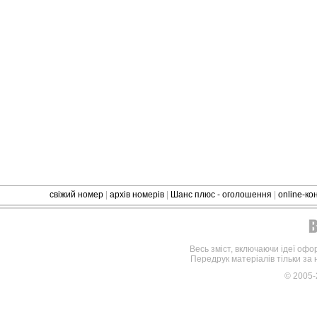
свіжий номер
|
архів номерів
|
Шанс плюс - оголошення
|
online-к
Весь зміст, включаючи ідеї офо
Передрук матеріалів тільки за
© 2005-