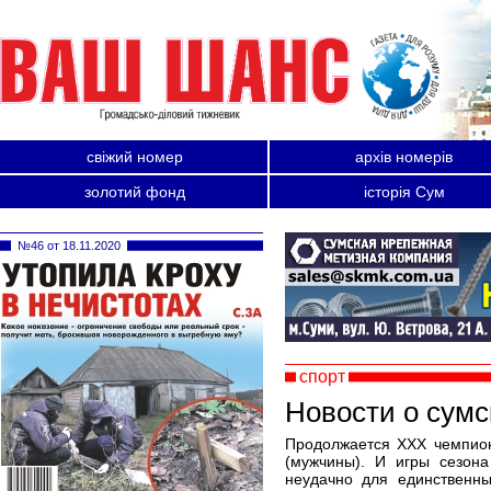
свіжий номер
архів номерів
золотий фонд
історія Сум
№46 от 18.11.2020
спорт
Новости о сумс
Продолжается XXX чемпион
(мужчины). И игры сезона
неудачно для единственн