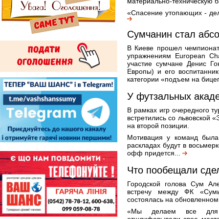
материально-техническую б
«Спасение утопающих - дело
Сумчанин стал абс
В Киеве прошел чемпионат
упражнениям European Cha
участие сумчане Денис Го
Европы) и его воспитанни
категории «подъем на бицепс
У футзальных акаде
В рамках игр очередного т
встретились со львовской «
на второй позиции.
Мотивация у команд была
раскладах будут в восьмерк
офф придется...
Что пообещали сдел
Городской голова Сум Ал
встречу между ФК «Су
состоялась на обновленном
«Мы делаем все для 