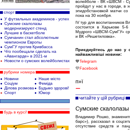
волейболе - ВК «ШВСМ - Су
пройдут у нас в городе, в 
эпидобстановкой матчи со
спорт
пока на 30 ноября.
У футзальных академиков - успех
IV тур для воспитанников 
Сумские скалолазы
состоится в Харькове 5-
модернизируют стенд
Мудрого «ШВСМ-СумГУ» ср
Лучшие в баскетболе
и ВК «Решетиловка».
Сумчанин стал абсолютным
чемпионом Европы
СумГУ против Кривбасса
Приєднуйтесь до нас у 
Что пообещали сделать на
найважливіші новини:
«Авангарде» в 2021-м
Новости о сумских волейболистах
💙
Telegram
💛
Facebook
рубрики номера
Новини
Наше місто
п»ї
Соціум
Феміда
Ділова розмова
Будьмо здорові!
Спорт
Юмор
читайте у цій рубриці
Сумские скалолазы
будь в курсі!
Владимир Рошко, знаменит
барс»), рассказал в соцсе
отсутствие средств и пан