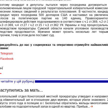
оэтому кандидат в депутаты пытался через посредника договориться
полномоченным лицом городской территориальной избирательной комиссии
несении ложных сведений о результатах голосования. В частности, кандид
ередал через посредника 500 долларов США и настаивал на увеличен
олосов за политическую партию на 140 единиц. Правоохраните
валифицировали действия подозреваемого в соответствии с ч.1 ст.369, ч.2 ст.
 ч.3 ст.369, ч.4 ст.27 / ч.2 ст.15 / ч.3 ст.362 УК Украины и под процессуальн
уководством прокуратуры Сумской области начали уголовное производств
ледствие продолжается. Мужчине может грозить несколько лет тюрьм
прочем, точку в этом деле поставит суд.
риєднуйтесь до нас у соцмережах та оперативно отримуйте найважливі
овини:

Telegram

Facebook
»ї
читайте у цій рубриці
аступились за мать...
елопольский отдел Конотопской местной прокуратуры утвердил и направил
уд обвинительный акт в отношении двух мужчин, которые убили знакомого. 
вгуста этого года в полицию в г. Белополье обратились жильцы многоэтажки
алобами на подозрительный запах в одной из квартир. Прибыв...