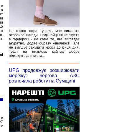
 с
 о
ат
ии
ли
15
ым
Не кожна пара туфель має вимагати
о.
особливої нагоди. Іноді найцінніше взуття
ы.
в гардеробі - це саме те, яке виглядає
акуратно, додає образу жіночності, але
не змушує рахувати кроки до кінця дня.
Туфлі на низькому каблуку добре
ші
підходять для міста...
UPG продовжує розширювати
мережу: чергова АЗС
розпочала роботу на Сумщині
 в
27
 с