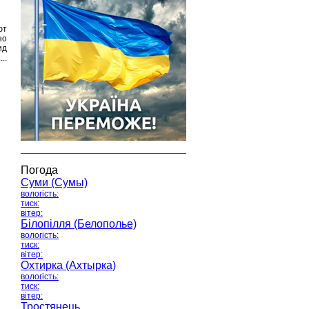
ют
но
ид
..
Погода
Суми (Сумы)
вологість:
тиск:
вітер:
Білопілля (Белополье)
вологість:
тиск:
вітер:
Охтирка (Ахтырка)
вологість:
тиск:
вітер:
Тростянець