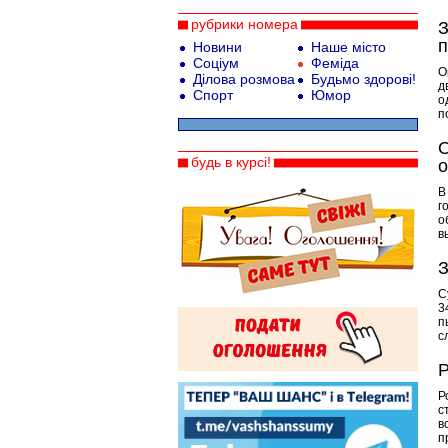
рубрики номера
З
п
Новини
Наше місто
Соціум
Феміда
О
Ділова розмова
Будьмо здорові!
д
Спорт
Юмор
о
п
О
будь в курсі!
В
г
о
в
З
С
3
п
с
Р
Р
с
в
п