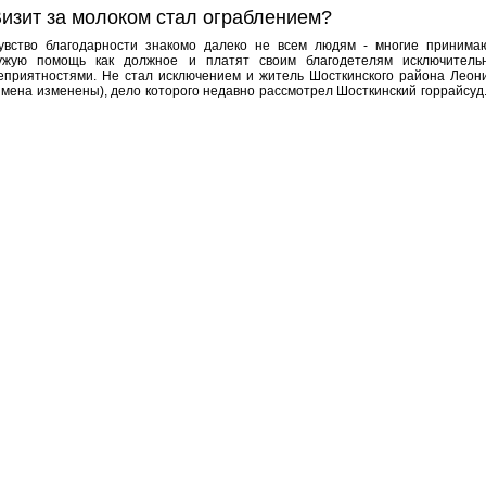
изит за молоком стал ограблением?
увство благодарности знакомо далеко не всем людям - многие принима
ужую помощь как должное и платят своим благодетелям исключитель
еприятностями. Не стал исключением и житель Шосткинского района Леон
имена изменены), дело которого недавно рассмотрел Шосткинский горрайсуд..