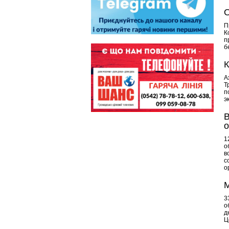
О
П
К
п
б
К
А
Т
п
э
В
о
1
о
в
с
о
М
3
о
д
Ц