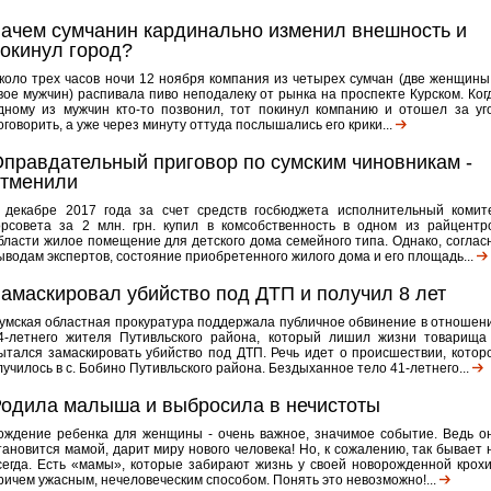
ачем сумчанин кардинально изменил внешность и
окинул город?
коло трех часов ночи 12 ноября компания из четырех сумчан (две женщины
вое мужчин) распивала пиво неподалеку от рынка на проспекте Курском. Ког
дному из мужчин кто-то позвонил, тот покинул компанию и отошел за уг
оговорить, а уже через минуту оттуда послышались его крики...
правдательный приговор по сумским чиновникам -
отменили
 декабре 2017 года за счет средств госбюджета исполнительный комит
орсовета за 2 млн. грн. купил в комсобственность в одном из райцентр
бласти жилое помещение для детского дома семейного типа. Однако, соглас
ыводам экспертов, состояние приобретенного жилого дома и его площадь...
амаскировал убийство под ДТП и получил 8 лет
умская областная прокуратура поддержала публичное обвинение в отношен
4-летнего жителя Путивльского района, который лишил жизни товарища
ытался замаскировать убийство под ДТП. Речь идет о происшествии, котор
лучилось в с. Бобино Путивльского района. Бездыханное тело 41-летнего...
одила малыша и выбросила в нечистоты
ождение ребенка для женщины - очень важное, значимое событие. Ведь о
тановится мамой, дарит миру нового человека! Но, к сожалению, так бывает 
сегда. Есть «мамы», которые забирают жизнь у своей новорожденной крохи
ричем ужасным, нечеловеческим способом. Понять это невозможно!...