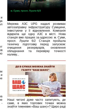
 и
да
Мережа АЗС UPG надалі розвиває
ол
автозаправну інфраструктуру Сумщини,
інвестуючи у її відновлення. Компанія
відкрила ще одну АЗС в місті. Нова
станція вже працює за адресою: м. Суми,
просп. Лушпи 6/2 Станція пройшла
технічну підготовку перед запуском:
ет
очищення резервуарів, оновлення
ов
обладнання та перевірку точності
но
наливу...
ии
 и
ое
на
не
Наші читачі дуже часто запитують, де
 -
саме, в яких торгових точках можна
знайти тижневик «Ваш шанс»? Щиро раді