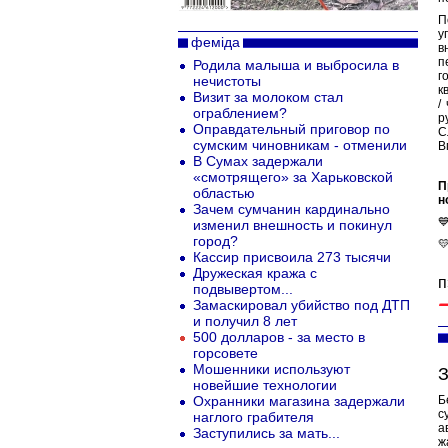
П
у
феміда
в
п
Родила малыша и выбросила в
г
нечистоты
к
Визит за молоком стал
/
ограблением?
р
Оправдательный приговор по
С
сумским чиновникам - отменили
В
В Сумах задержали
«смотрящего» за Харьковской
П
областью
н
Зачем сумчанин кардинально

изменил внешность и покинул
город?

Кассир присвоила 273 тысячи
Дружеская кража с
п
подвывертом...
Замаскировал убийство под ДТП
и получил 8 лет
500 долларов - за место в
горсовете
Мошенники используют
З
новейшие технологии
Охранники магазина задержали
Б
с
наглого грабителя
а
Заступились за мать...
ж