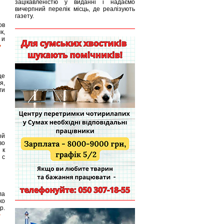
зацікавленістю у виданні і надаємо
вичерпний перелік місць, де реалізують
газету.
ов
к,
 и
це
я,
ги
ой
во
 к
 с
ла
ко
р.