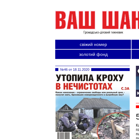
свіжий номер
золотий фонд
№46 от 18.11.2020
К
г
п
п