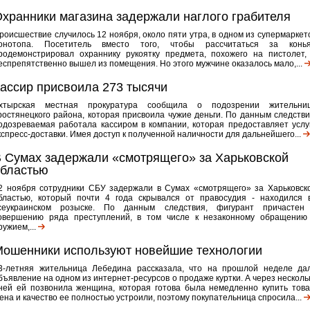
хранники магазина задержали наглого грабителя
роисшествие случилось 12 ноября, около пяти утра, в одном из супермаркет
онотопа. Посетитель вместо того, чтобы рассчитаться за конья
родемонстрировал охраннику рукоятку предмета, похожего на пистолет,
еспрепятственно вышел из помещения. Но этого мужчине оказалось мало,...
ассир присвоила 273 тысячи
хтырская местная прокуратура сообщила о подозрении жительни
ростянецкого района, которая присвоила чужие деньги. По данным следстви
одозреваемая работала кассиром в компании, которая предоставляет услу
кспресс-доставки. Имея доступ к полученной наличности для дальнейшего...
 Сумах задержали «смотрящего» за Харьковской
бластью
2 ноября сотрудники СБУ задержали в Сумах «смотрящего» за Харьковск
бластью, который почти 4 года скрывался от правосудия - находился 
сеукраинском розыске. По данным следствия, фигурант причастен
овершению ряда преступлений, в том числе к незаконному обращению
ружием,...
ошенники используют новейшие технологии
3-летняя жительница Лебедина рассказала, что на прошлой неделе да
бъявление на одном из интернет-ресурсов о продаже куртки. А через несколь
ней ей позвонила женщина, которая готова была немедленно купить това
ена и качество ее полностью устроили, поэтому покупательница спросила...