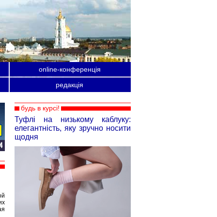
online-конференція
редакція
будь в курсі!
Туфлі на низькому каблуку:
елегантність, яку зручно носити
щодня
ой
их
ая