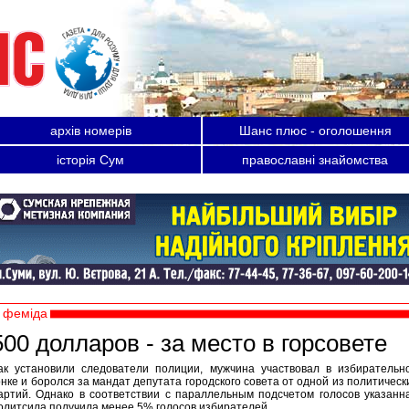
архів номерів
Шанс плюс - оголошення
історія Сум
православні знайомства
феміда
500 долларов - за место в горсовете
ак установили следователи полиции, мужчина участвовал в избирательн
онке и боролся за мандат депутата городского совета от одной из политическ
артий. Однако в соответствии с параллельным подсчетом голосов указанн
олитсила получила менее 5% голосов избирателей.