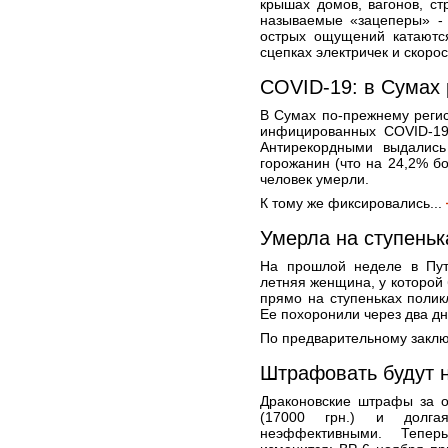
крышах домов, вагонов, с
называемые «зацеперы» - 
острых ощущений катаются
сцепках электричек и скорос
COVID-19: в Сумах 
В Сумах по-прежнему реги
инфицированных COVID-19,
Антирекордными выдалис
горожанин (что на 24,2% б
человек умерли.
К тому же фиксировались...
Умерла на ступеньк
На прошлой неделе в Пут
летняя женщина, у которой
прямо на ступеньках полик
Ее похоронили через два дн
По предварительному заклю
Штрафовать будут 
Драконовские штрафы за о
(17000 грн.) и долга
неэффективными. Теперь