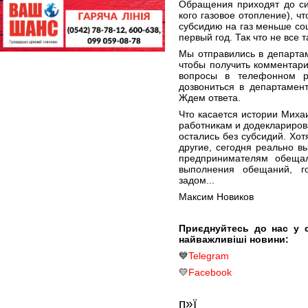
Обращения приходят до си
кого газовое отопление), 
субсидию на газ меньше со
первый год. Так что не все 
Мы отправились в департа
чтобы получить комментари
вопросы в телефонном р
дозвониться в департамен
Ждем ответа.
Что касается истории Миха
работникам и додеклариров
остались без субсидий. Хот
другие, сегодня реально в
предпринимателям обеща
выполнения обещаний, г
задом...
Максим Новиков
Приєднуйтесь до нас у 
найважливіші новини:
💙
Telegram
💛
Facebook
п»ї