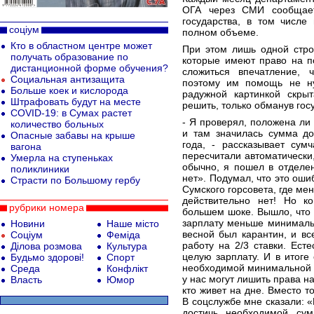
ОГА через СМИ сообщает
государства, в том числе
соціум
полном объеме.
Кто в областном центре может
При этом лишь одной стро
получать образование по
которые имеют право на п
дистанционной форме обучения?
сложиться впечатление, 
Социальная антизащита
поэтому им помощь не н
Больше коек и кислорода
радужной картинкой скры
Штрафовать будут на месте
решить, только обманув госу
COVID-19: в Сумах растет
- Я проверял, положена ли
количество больных
и там значилась сумма до
Опасные забавы на крыше
года, - рассказывает сум
вагона
пересчитали автоматически,
Умерла на ступеньках
обычно, я пошел в отделен
поликлиники
нет». Подумал, что это оши
Страсти по Большому гербу
Сумского горсовета, где ме
действительно нет! Но к
рубрики номера
большем шоке. Вышло, что 
зарплату меньше минимально
Новини
Наше місто
весной был карантин, и в
Соціум
Феміда
работу на 2/3 ставки. Ест
Ділова розмова
Культура
целую зарплату. И в итоге
Будьмо здорові!
Спорт
необходимой минимальной д
Среда
Конфлікт
у нас могут лишить права на 
Власть
Юмор
кто живет на дне. Вместо т
В соцслужбе мне сказали: 
достичь необходимой су