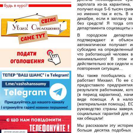
зарплата из-за карантина,
будь в курсі!
получил еще 5-6 тысяч грив
но именно так и есть. В 
декабре, если я заплачу з
без средств! Я тогда от
департамента социзащиты н
В городском департа
подтверждают и объясн
автоматически получает 
субсидию на определенный
что работающий человек в
минимального! В этом и
действительно все сидели н
повторения ситуации...
Мы также пообщались с 
работает Михаил. По ее с
предоставило предприятия
результате работникам, ко
(в период карантина), нач
виде помощи. А в налог
(материальная помощь). ЕС
руководство страны заверя
социальных гарантий для л
как обещали!
Мы рассказали эту истори
больше десятка подобных 