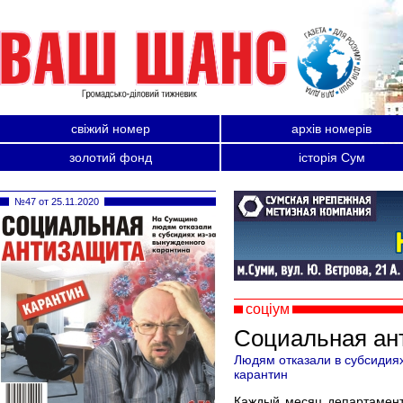
свіжий номер
архів номерів
золотий фонд
історія Сум
№47 от 25.11.2020
соціум
Социальная ан
Людям отказали в субсидиях 
карантин
Каждый месяц департамент