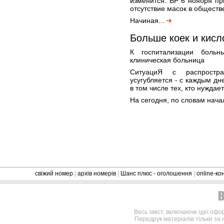
изменится: ВР 6 ноября п
отсутствие масок в обществ
Начиная...
Больше коек и кисл
К госпитализации больн
клиническая больница
СитуациЯ с распростр
усугубляется - с каждым дн
в том числе тех, кто нуждае
На сегодня, по словам нача
свіжий номер
|
архів номерів
|
Шанс плюс - оголошення
|
online-к
Весь зміст, включаючи ідеї офо
Передрук матеріалів тільки за