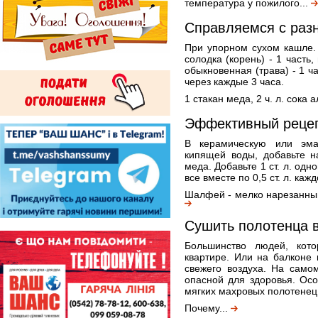
температура у пожилого...
Справляемся с раз
При упорном сухом кашле. 
солодка (корень) - 1 часть,
обыкновенная (трава) - 1 ча
через каждые 3 часа.
1 стакан меда, 2 ч. л. сока а
Эффективный рецепт
В керамическую или эма
кипящей воды, добавьте н
меда. Добавьте 1 ст. л. од
все вместе по 0,5 ст. л. кажд
Шалфей - мелко нарезанный 
Сушить полотенца в
Большинство людей, кот
квартире. Или на балконе в
свежего воздуха. На само
опасной для здоровья. Осо
мягких махровых полотенец
Почему...