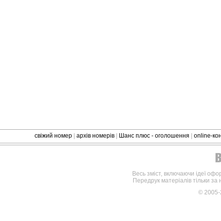
свіжий номер
|
архів номерів
|
Шанс плюс - оголошення
|
online-к
Весь зміст, включаючи ідеї офо
Передрук матеріалів тільки за
© 2005-