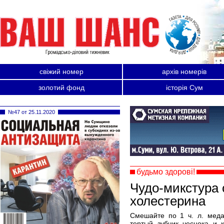
свіжий номер
архів номерів
золотий фонд
історія Сум
№47 от 25.11.2020
будьмо здорові!
Чудо-микстура 
холестерина
Смешайте по 1 ч. л. меда
тертый зубчик чеснока и 