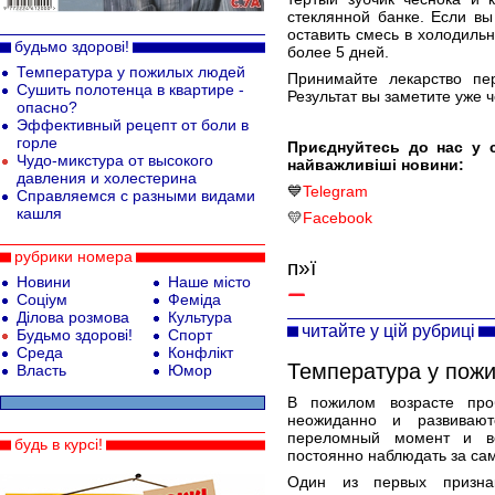
стеклянной банке. Если в
оставить смесь в холодильн
будьмо здорові!
более 5 дней.
Температура у пожилых людей
Принимайте лекарство пе
Сушить полотенца в квартире -
Результат вы заметите уже ч
опасно?
Эффективный рецепт от боли в
горле
Приєднуйтесь до нас у 
Чудо-микстура от высокого
найважливіші новини:
давления и холестерина
💙
Telegram
Справляемся с разными видами
кашля
💛
Facebook
рубрики номера
п»ї
Новини
Наше місто
Соціум
Феміда
Ділова розмова
Культура
читайте у цій рубриці
Будьмо здорові!
Спорт
Среда
Конфлікт
Температура у пож
Власть
Юмор
В пожилом возрасте про
неожиданно и развивают
переломный момент и во
будь в курсі!
постоянно наблюдать за са
Один из первых признак