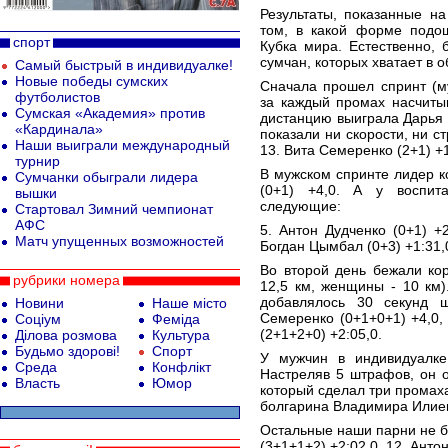
Результаты, показанные на
том, в какой форме подо
спорт
Кубка мира. Естественно, 
сумчан, которых хватает в 
Самый быстрый в индивидуалке!
Новые победы сумских
Сначала прошел спринт (м
футболистов
за каждый промах насчиты
Сумская «Академия» против
дистанцию выиграла Дарья Б
«Кардинала»
показали ни скорости, ни с
Наши выиграли международный
13. Вита Семеренко (2+1) +1
турнир
В мужском спринте лидер 
Сумчанки обыграли лидера
(0+1) +4,0. А у воспита
вышки
следующие:
Стартовал Зимний чемпионат
АФС
5. Антон Дудченко (0+1) +2
Матч упущенных возможностей
Богдан Цымбал (0+3) +1:31,
Во второй день бежали ко
рубрики номера
12,5 км, женщины - 10 км
добавлялось 30 секунд 
Новини
Наше місто
Семеренко (0+1+0+1) +4,0
Соціум
Феміда
(2+1+2+0) +2:05,0.
Ділова розмова
Культура
Будьмо здорові!
Спорт
У мужчин в индивидуалке
Среда
Конфлікт
Настреляв 5 штрафов, он о
Власть
Юмор
который сделал три промаха
болгарина Владимира Илиева
Остальные наши парни не бе
(3+1+1+2) +2:02,0. 12. Анто