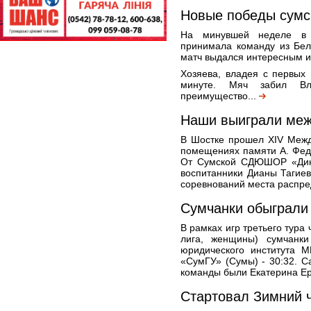
Новые победы сумс
На минувшей неделе в г
принимала команду из Бел
матч выдался интересным 
Хозяева, владея с первых 
минуте. Мяч забил Вл
преимущество...
Наши выиграли меж
В Шостке прошел XIV Межд
помещениях памяти А. Федо
От Сумской СДЮШОР «Дина
воспитанники Дианы Тагиев
соревнований места распре
Сумчанки обыграли
В рамках игр третьего тура
лига, женщины) сумчанки
юридического института 
«СумГУ» (Сумы) - 30:32. 
команды были Екатерина Еро
Стартовал Зимний 