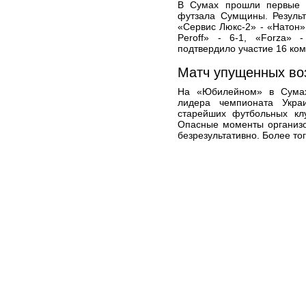
В Сумах прошли первые 
футзала Сумщины. Результ
«Сервис Люкс-2» - «Натон» 
Peroff» - 6-1, «Forza»
подтвердило участие 16 ком
Матч упущенных во
На «Юбилейном» в Сумах
лидера чемпионата Укра
старейших футбольных кл
Опасные моменты организо
безрезультативно. Более тог