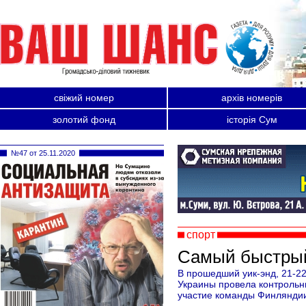
свіжий номер
архів номерів
золотий фонд
історія Сум
№47 от 25.11.2020
спорт
Самый быстрый
В прошедший уик-энд, 21-22
Украины провела контрольны
участие команды Финляндии