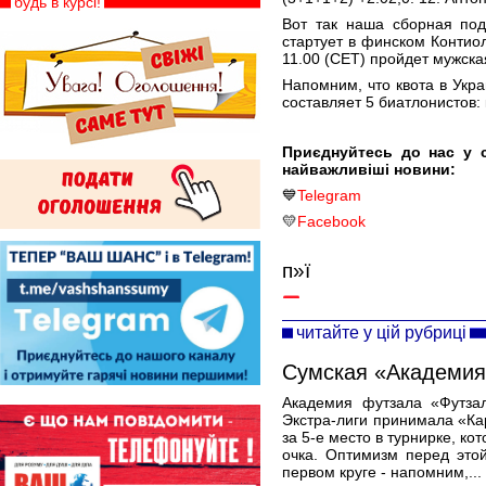
будь в курсі!
Вот так наша сборная под
стартует в финском Контиол
11.00 (CET) пройдет мужска
Напомним, что квота в Укра
составляет 5 биатлонистов: 
Приєднуйтесь до нас у 
найважливіші новини:
💙
Telegram
💛
Facebook
п»ї
читайте у цій рубриці
Сумская «Академия
Академия футзала «Футза
Экстра-лиги принимала «Ка
за 5-е место в турнирке, к
очка. Оптимизм перед этой
первом круге - напомним,...