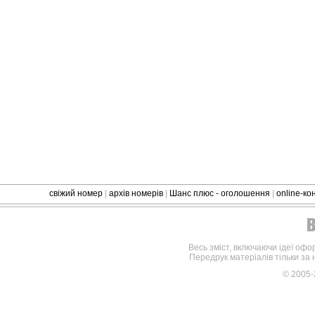
свіжий номер
|
архів номерів
|
Шанс плюс - оголошення
|
online-к
Весь зміст, включаючи ідеї офо
Передрук матеріалів тільки за
© 2005-