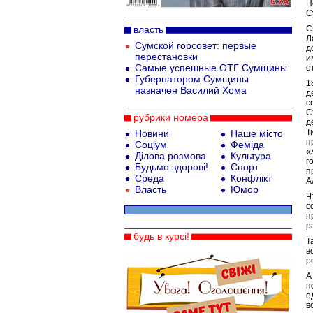
Н
С
власть
С
Л
Сумской горсовет: первые
д
перестановки
и
Самые успешные ОТГ Сумщины
о
Губернатором Сумщины
1
назначен Василий Хома
д
с
С
рубрики номера
д
Т
Новини
Наше місто
п
Соціум
Феміда
«
Ділова розмова
Культура
г
Будьмо здорові!
Спорт
п
Среда
Конфлікт
А
Власть
Юмор
Ч
с
п
р
будь в курсі!
Т
в
р
А
п
е
в