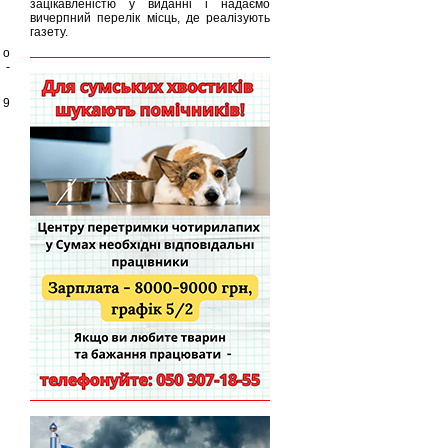
зацікавленістю у виданні і надаємо
вичерпний перелік місць, де реалізують
газету.
 о
 -
 9