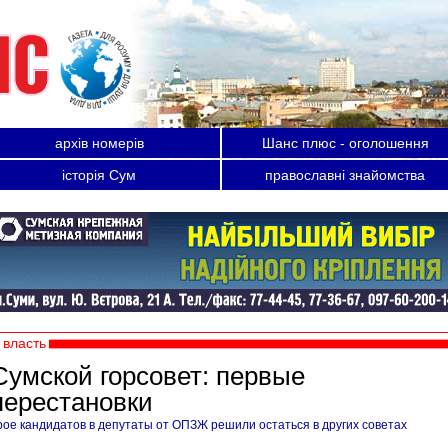
архів номерів
Шанс плюс - оголошення
історія Сум
православні знайомства
власть
Сумской горсовет: первые
перестановки
рое кандидатов в депутаты от ОПЗЖ решили остаться в других советах