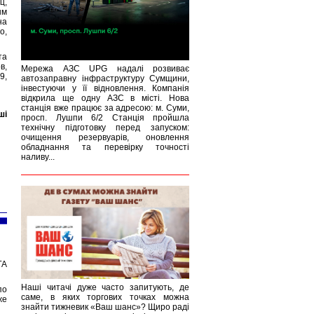
ц,
ым
на
о,
та
в,
Мережа АЗС UPG надалі розвиває
9,
автозаправну інфраструктуру Сумщини,
інвестуючи у її відновлення. Компанія
відкрила ще одну АЗС в місті. Нова
станція вже працює за адресою: м. Суми,
ші
просп. Лушпи 6/2 Станція пройшла
технічну підготовку перед запуском:
очищення резервуарів, оновлення
обладнання та перевірку точності
наливу...
ГА
Наші читачі дуже часто запитують, де
по
саме, в яких торгових точках можна
же
знайти тижневик «Ваш шанс»? Щиро раді