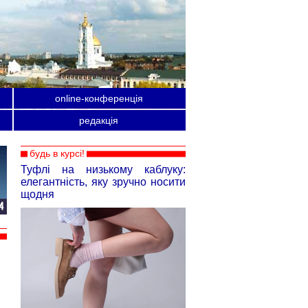
online-конференція
редакція
будь в курсі!
Туфлі на низькому каблуку:
елегантність, яку зручно носити
щодня