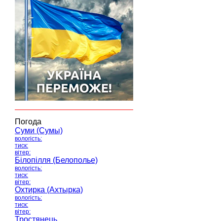
Погода
Суми (Сумы)
вологість:
тиск:
вітер:
Білопілля (Белополье)
вологість:
тиск:
вітер:
Охтирка (Ахтырка)
вологість:
тиск:
вітер:
Тростянець