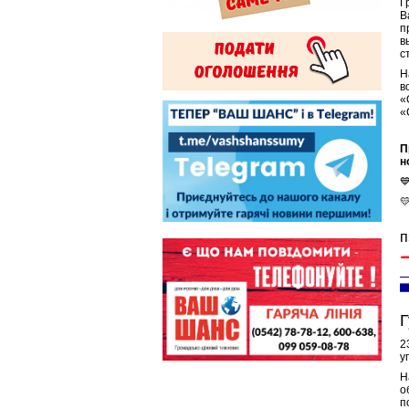
Г
В
п
в
с
Н
в
«
«
П
н


п
Г
2
у
Н
о
п