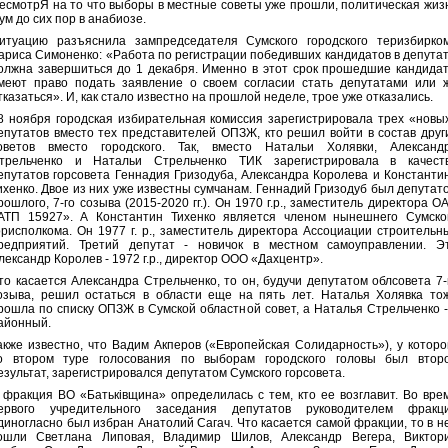
есмотрЯ на то что выборы в местные советы уже прошли, политическая жиз
ум до сих пор в анабиозе.
итуацию разъяснила зампредседателя Сумского городского теризбирко
ариса Симоненко: «Работа по регистрации победивших кандидатов в депута
олжна завершиться до 1 декабря. Именно в этот срок прошедшие кандида
меют право подать заявление о своем согласии стать депутатами или 
тказаться». И, как стало известно на прошлой неделе, трое уже отказались.
8 ноября городская избирательная комиссия зарегистрировала трех «новы
епутатов вместо тех представителей ОПЗЖ, кто решил войти в состав друг
оветов вместо городского. Так, вместо Натальи Холявки, Александ
трельченко и Натальи Стрельченко ТИК зарегистрировала в качест
епутатов горсовета Геннадия Гризодуба, Александра Королева и Константи
ихенко. Двое из них уже известны сумчанам. Геннадий Гризодуб был депутат
рошлого, 7-го созыва (2015-2020 гг.). Он 1970 г.р., заместитель директора О
АТП 15927». А Константин Тихенко является членом нынешнего Сумско
орисполкома. Он 1977 г. р., заместитель директора Ассоциации строительн
редприятий. Третий депутат - новичок в местном самоуправлении. Э
лександр Королев - 1972 г.р., директор ООО «Дахцентр».
то касается Александра Стрельченко, то он, будучи депутатом облсовета 7-
озыва, решил остаться в области еще на пять лет. Наталья Холявка то
рошла по списку ОПЗЖ в Сумской областной совет, а Наталья Стрельченко -
айонный.
акже известно, что Вадим Акперов («Европейская Солидарность»), у которо
о втором туре голосования по выборам городского головы был втор
езультат, зарегистрировался депутатом Сумского горсовета.
 фракция ВО «Батьківщина» определилась с тем, кто ее возглавит. Во вре
ервого учредительного заседания депутатов руководителем фракц
диногласно был избран Анатолий Сагач. Что касается самой фракции, то в н
ошли Светлана Липовая, Владимир Шилов, Александр Вегера, Виктор