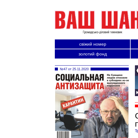
свіжий номер
золотий фонд
№47 от 25.11.2020
Т