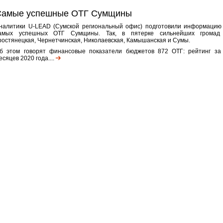
Самые успешные ОТГ Сумщины
налитики U-LEAD (Сумской региональный офис) подготовили информацию
амых успешных ОТГ Сумщины. Так, в пятерке сильнейших громад
ростянецкая, Чернетчинская, Николаевская, Камышанская и Сумы.
б этом говорят финансовые показатели бюджетов 872 ОТГ: рейтинг за
есяцев 2020 года....