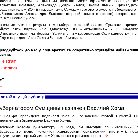
робова, Олег Левченко, Дмитрий Васюнин, Александр Зименко, Елена Дягове
алентина Доминас, Александр Джаришнелов, Вадим Лысый. Тринадцат
редставителем ВО «Батьківщина» в Сумском горсовете вместо победившего 
ыборах мэра Александра Лысенко (первый номер в списке), скорее всег
танет Оксана Кубрак.
апомним, что по результатам выборов в новый состав Сумского горсове
ойдут пять партий (42 депутата): ВО «Батьківщина» - 13 мандато
Оппозиционная платформа - За жизнь» и «Европейская Солидарность» - по 
Слуга народа» - 8 и «Сила и Честь» - 3 мандата.
риєднуйтесь до нас у соцмережах та оперативно отримуйте найважливі
овини:

Telegram

Facebook
»ї
читайте у цій рубриці
убернатором Сумщины назначен Василий Хома
3 ноября президент подписал указ о назначении главой Сумской О
правленца и бизнесмена Василия Хомы.
апоним: новому губернатору 54 года, он выходец со Львовщины, 
бразованию юрист (окончил Харьковский юридический институт), поз
олучил магистерский диплом Харьковского регионального...