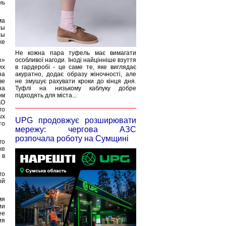
нь
ма
ты
ты
же
Не кожна пара туфель має вимагати
х»
особливої нагоди. Іноді найцінніше взуття
их
в гардеробі - це саме те, яке виглядає
ра
акуратно, додає образу жіночності, але
ве
не змушує рахувати кроки до кінця дня.
на
Туфлі на низькому каблуку добре
ом
підходять для міста...
АО
го
ых
UPG продовжує розширювати
то
мережу: чергова АЗС
розпочала роботу на Сумщині
го
же
 в
го
ой
мя
ии
ее
ия