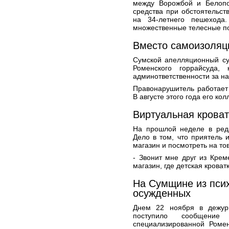
между Ворожбой и Белопол
средства при обстоятельст
на 34-летнего пешехода
множественные телесные по
Вместо самоизоляци
Сумской апелляционный су
Роменского горрайсуда,
админответственности за н
Правонарушитель работает
В августе этого года его ко
Виртуальная кроватк
На прошлой неделе в ред
Дело в том, что приятель и
магазин и посмотреть на то
- Звонит мне друг из Крем
магазин, где детская кроват
На Сумщине из пси
осужденных
Днем 22 ноября в дежур
поступило сообщение
специализированной Роме