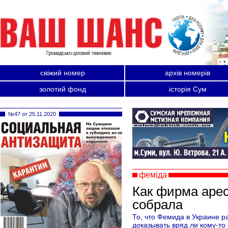
свіжий номер
архів номерів
золотий фонд
історія Сум
№47 от 25.11.2020
феміда
Как фирма арес
собрала
То, что Фемида в Украине ра
доказывать вряд ли кому-то