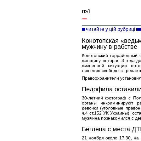
п»ї
читайте у цій рубриці
Конотопская «ведьм
мужчину в рабстве
Конотопский горрайонный 
женщину, которая 3 года д
жизненной ситуации пот
лишения свободы с трехлет
Правоохранители установили
Педофила оставили
30-летний фотограф с Пол
органы инкриминируют р
девочки (уголовные правон
ч.4 ст.152 УК Украины), ос
мужчина познакомился с дев
Беглеца с места ДТ
21 ноября около 17.30, на 