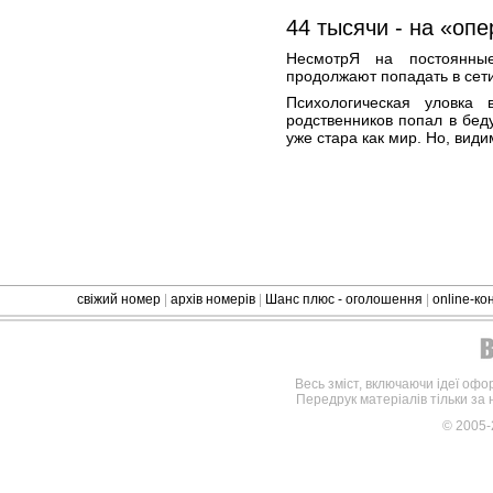
44 тысячи - на «оп
НесмотрЯ на постоянны
продолжают попадать в сети
Психологическая уловка 
родственников попал в беду
уже стара как мир. Но, види
свіжий номер
|
архів номерів
|
Шанс плюс - оголошення
|
online-к
Весь зміст, включаючи ідеї офо
Передрук матеріалів тільки за
© 2005-