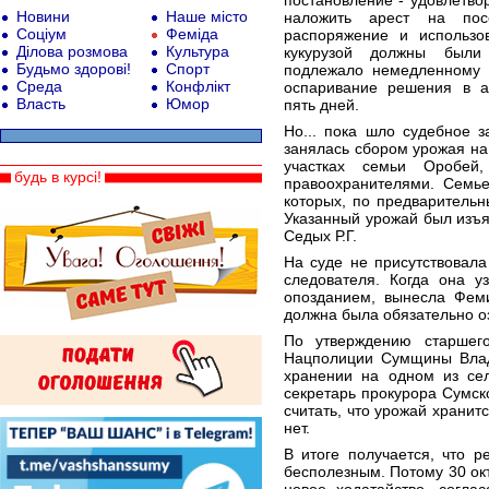
постановление - удовлетво
Новини
Наше місто
наложить арест на посе
Соціум
Феміда
распоряжение и использо
Ділова розмова
Культура
кукурузой должны были
Будьмо здорові!
Спорт
подлежало немедленному и
Среда
Конфлікт
оспаривание решения в а
Власть
Юмор
пять дней.
Но... пока шло судебное 
занялась сбором урожая на 
участках семьи Оробей
будь в курсі!
правоохранителями. Семье
которых, по предварительн
Указанный урожай был изъя
Седых Р.Г.
На суде не присутствовала
следователя. Когда она у
опозданием, вынесла Фемид
должна была обязательно оз
По утверждению старшег
Нацполиции Сумщины Влад
хранении на одном из сел
секретарь прокурора Сумск
считать, что урожай храни
нет.
В итоге получается, что 
бесполезным. Потому 30 ок