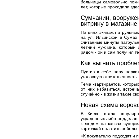
больницы самовольно поки
лет, которые проходили зде
Сумчанин, вооруже
витрину в магазине
На днях экипаж патрульны
на ул. Ильинской в Сумах 
считанные минуты патрульн
летний мужчина, который 
рядом - он и сам получил т
Как выгнать пробле
Пустив к себе пару нарко
уголовную ответственность
Тема квартирантов, которых
от них избавиться, встреч
случайно - в жизни такие с
Новая схема воровс
В Киеве стала популяр
украденных либо подделанн
к людям на кассах суперм
карточкой оплатить небольш
«К покупателю подходят и п