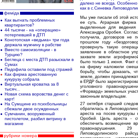
далеко не всегда. Особенно
как в с.Синевка Липоводоли
феміда
Мы уже писали об этой ист
Как выгнать проблемных
ее суть. Аграрная фирма 
квартирантов?
выделенные для ведения л
44 тысячи - на «операцию»
Александра Оробея. Соглас
потерпевшей в ДТП
получила, договоров не п
Конотопская «ведьма» три года
прошлом году «бездогово
держала мужчину в рабстве
провернуть такую опера
Вместо самоизоляции - в
заявление в областное уп
Турцию?
захвате земли агрофирмо
Беглеца с места ДТП разыскали в
было только 1 июня. Факт 
Сумах
на фирму наложили смеш
Педофила оставили под стражей
борьбу, чтобы доказать, 
Как фирма арестованную
земле, должен принадлежать
кукурузу собрала
в ЕРДР было зарегистриров
Виртуальная кроватка за 8
уголовного правонаруше
тысяч...
«Форвард» земельных участ
Новая схема воровства денег с
законным владельцам.
карт!
27 октября старший следо
На Сумщине из психбольницы
обратилась в Липоводолин
сбежали двое осужденных
ареста на посев кукурузы
Сумчанин, вооруженный
Оробей. Цель ареста - с
пистолетом, разбил витрину в
обеспечить возмещение вр
магазине
правонарушения. 29
Липоводолинского рай
рубрики номера