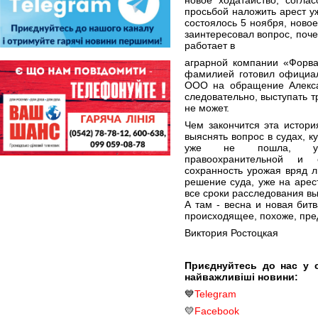
новое ходатайство, согла
просьбой наложить арест у
состоялось 5 ноября, ново
заинтересовал вопрос, поче
работает в
аграрной компании «Форва
фамилией готовил официал
ООО на обращение Алекса
следовательно, выступать 
не может.
Чем закончится эта истори
выяснять вопрос в судах, к
уже не пошла, учит
правоохранительной и 
сохранность урожая вряд л
решение суда, уже на арест
все сроки расследования вы
А там - весна и новая битв
происходящее, похоже, пред
Виктория Ростоцкая
Приєднуйтесь до нас у 
найважливіші новини:
💙
Telegram
💛
Facebook