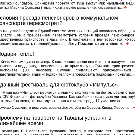
litschko Foundation. Спикерами проекта от вуза выступили: начальник меди
ентра Марина Осюхина (тема: «Критическое мышление: как выявлять...
словия проезда пенсионеров в коммунальном
ранспорте пересмотрят?
а минувшей неделе в Единой системе местных петиций появилось обращен
 власти Сум с требованием пересмотреть условия проезда пенсионеров
бщественном транспорте в часы пик. В частности, в ней говорится: «Утр
евозможно доехать троллейбусом на работу. Приходится идти пешком...
одари тепло!
ейчас многим нужна помощь. К сожалению, среди них и те, кто заслужил на
важение и поддержку, - пенсионеры, которые живут в Сумском гериатрическ
ансионате (160 человек). Сумчан приглашают присоединиться
лаготворительной акции «Подари тепло» и порадовать подарками пожилых...
дачный фестиваль для фотоклуба «Импульс»
 пЯтый раз «Импульс» меряется силами с заслуженными фотоклубами стра
а XIV Фестивале фотоклубов Украины. Как сообщила нам руководитель клу
аталья Ковалева, в этом году он занял 4-е место среди 17 участников.
омимо Сумского, в нем участвовали фотоклубы из Одессы, Киева, Херсона,...
роблему на повороте на Табалы устранят в
ближайшее время
 редакцию ВШ обратился сумчанин Виктор, у которого есть претензия