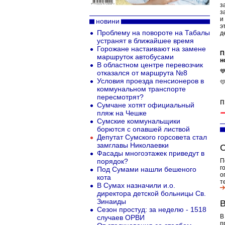
з
з
и
новини
э
Проблему на повороте на Табалы
д
устранят в ближайшее время
Горожане настаивают на замене
П
маршруток автобусами
н
В областном центре перевозчик

отказался от маршрута №8
Условия проезда пенсионеров в

коммунальном транспорте
пересмотрят?
п
Сумчане хотят официальный
пляж на Чешке
Сумские коммунальщики
борются с опавшей листвой
Депутат Сумского горсовета стал
замглавы Николаевки
С
Фасады многоэтажек приведут в
порядок?
П
г
Под Сумами нашли бешеного
о
кота
т
В Сумах назначили и.о.
директора детской больницы Св.
Зинаиды
В
Сезон простуд: за неделю - 1518
В
случаев ОРВИ
п