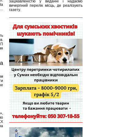
л.
зацікавленістю у виданні і надаємо
На
вичерпний перелік місць, де реалізують
..
газету.
ть
в.
НП
мя
та
им
ти
ые
»,
во
ХХ
ла