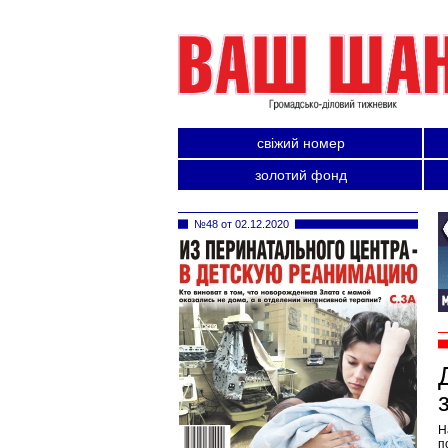
свіжий номер
золотий фонд
№48 от 02.12.2020
Н
п