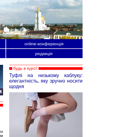
online-конференція
редакція
будь в курсі!
Туфлі на низькому каблуку:
елегантність, яку зручно носити
щодня
ты
ии