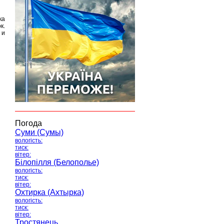
ка
к.
 и
Погода
Суми (Сумы)
вологість:
тиск:
вітер:
Білопілля (Белополье)
вологість:
тиск:
вітер:
Охтирка (Ахтырка)
вологість:
тиск:
вітер:
Тростянець