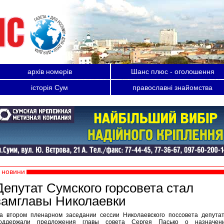
архів номерів
Шанс плюс - оголошення
історія Сум
православні знайомства
новини
Депутат Сумского горсовета стал
замглавы Николаевки
а втором пленарном заседании сессии Николаевского поссовета депута
оддержали предложения главы совета Сергея Пасько о назначен