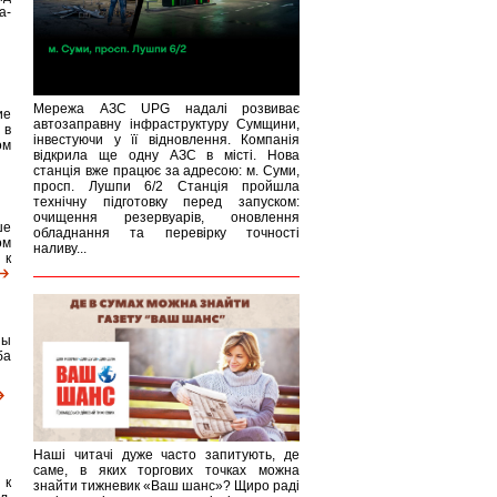
а-
Мережа АЗС UPG надалі розвиває
ие
автозаправну інфраструктуру Сумщини,
 в
інвестуючи у її відновлення. Компанія
ом
відкрила ще одну АЗС в місті. Нова
станція вже працює за адресою: м. Суми,
просп. Лушпи 6/2 Станція пройшла
технічну підготовку перед запуском:
очищення резервуарів, оновлення
ше
обладнання та перевірку точності
ом
наливу...
 к
ны
ба
Наші читачі дуже часто запитують, де
саме, в яких торгових точках можна
 к
знайти тижневик «Ваш шанс»? Щиро раді