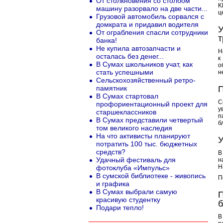
От столкновения со столбом
K
машину разорвало на две части...
ц
Грузовой автомобиль сорвался с
домкрата и придавил водителя
У
От ограбления спасли сотрудники
т
банка!
Не купила автозапчасти и
Н
осталась без денег...
к
В Сумах школьников учат, как
о
стать успешными
н
Сельскохозяйственный ретро-
памятник
П
В Сумах стартовал
С
профориентационный проект для
у
старшеклассников
п
В Сумах представили четвертый
б
том великого наследия
На что активисты планируют
У
потратить 100 тыс. бюджетных
средств?
В
Удачный фестиваль для
н
Н
фотоклуба «Импульс»
В сумской библиотеке - живопись
П
и графика
В Сумах выбрали самую
П
красивую студентку
Подари тепло!
В