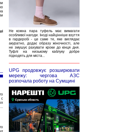
ли
ко
на
ли
Не кожна пара туфель має вимагати
ші
особливої нагоди. Іноді найцінніше взуття
в гардеробі - це саме те, яке виглядає
акуратно, додає образу жіночності, але
не змушує рахувати кроки до кінця дня.
Туфлі на низькому каблуку добре
підходять для міста...
UPG продовжує розширювати
мережу: чергова АЗС
розпочала роботу на Сумщині
го
 с
ых
..
го
нд