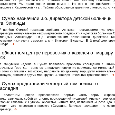
аботам на ул. Харьковской: «Замечательно, что наконец обновили у
арьковскую. Мы долго ждали этого ремонта. Но вот в чем проблема. 
овороте с Харьковской на ул. Табалы образовался трамплин с нового полотна.
 Сумах назначили и.о. директора детской больницы
в. Зинаиды
7 ноября Сумской горздрав сообщил: учитывая преждевременную смер
иректора коммунального некоммерческого предприятия «Детская больница С
инаиды» Александра Емца, исполняющим обязанности директора К
ременно назначена заместитель - Виктория Бугаенко. В ближайшее вре
онкурс...
 областном центре перевозчик отказался от маршру
№8
а минувшей неделе в Сумах появилась проблема сообщения с Нижн
есчаным. Горотдел транспорта получил поручение подумать, как можно вый
з этой ситуации - возможно, направить по данному маршруту коммунальн
втобусы, сняв их с других маршрутов. 30 ноября начальник транспортного...
 Сумах представили четвертый том великого
наследия
 областном центре презентовали первую часть серии «Проза
редставляющую собой антологию произведений писателей, жизнь и творчест
оторых связаны с Сумской областью. «Книга под названием «Проза (до 
ека)» - уже четвертая в проекте «Сумщина. Великое наследие», - отмети
иректор...