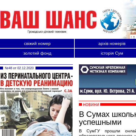
свіжий номер
архів номерів
золотий фонд
історія Сум
№48 от 02.12.2020
новини
В Сумах школьн
успешными
В СумГУ прошли онлайн
образовательного проекта 