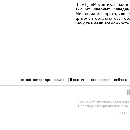
В МЦ «Романтика» состоя
высших учебных заведе
Мероприятие проходило 
зрителей организаторы об
чему те имели возможность
свіжий номер
|
архів номерів
|
Шанс плюс - оголошення
|
online-к
Весь зміст, включаючи ідеї офо
Передрук матеріалів тільки за
© 2005-