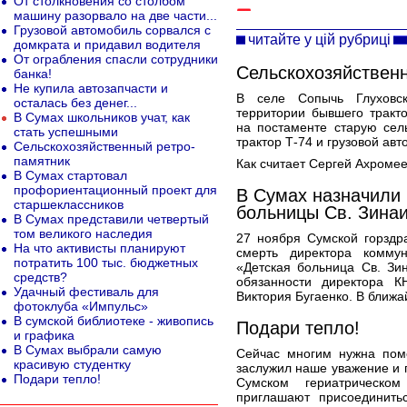
От столкновения со столбом
машину разорвало на две части...
Грузовой автомобиль сорвался с
читайте у цій рубриці
домкрата и придавил водителя
От ограбления спасли сотрудники
Сельскохозяйствен
банка!
Не купила автозапчасти и
В селе Сопычь Глуховск
осталась без денег...
территории бывшего тракт
В Сумах школьников учат, как
на постаменте старую сел
стать успешными
трактор Т-74 и грузовой авт
Сельскохозяйственный ретро-
памятник
Как считает Сергей Ахромее
В Сумах стартовал
профориентационный проект для
В Сумах назначили 
старшеклассников
больницы Св. Зина
В Сумах представили четвертый
том великого наследия
27 ноября Сумской горздр
На что активисты планируют
смерть директора коммун
потратить 100 тыс. бюджетных
«Детская больница Св. З
средств?
обязанности директора К
Удачный фестиваль для
Виктория Бугаенко. В ближа
фотоклуба «Импульс»
В сумской библиотеке - живопись
Подари тепло!
и графика
В Сумах выбрали самую
Сейчас многим нужна помо
красивую студентку
заслужил наше уважение и п
Подари тепло!
Сумском гериатрическом
приглашают присоединить