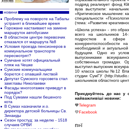
подряд реализует фонд Kli
вуза выступили: начальни
новини
«Критическое мышление: как
специальности «Психологи
Проблему на повороте на Табалы
(тема: «Развитие креативнос
устранят в ближайшее время
Горожане настаивают на замене
«Школа успеха» - это обра
маршруток автобусами
всего на школьников 14
В областном центре перевозчик
подростков в сфере
отказался от маршрута №8
конкурентоспособности н
Условия проезда пенсионеров в
необходимой и актуальной
коммунальном транспорте
будущем. Одно из услов
пересмотрят?
выпускниками всеукраи
Сумчане хотят официальный
собственных громадах. О
пляж на Чешке
выступил выпускник всеукра
Сумские коммунальщики
10 класса школы №12 Вла
борются с опавшей листвой
студии СумГУ (http://studi
Депутат Сумского горсовета стал
школьников областного цент
замглавы Николаевки
Фасады многоэтажек приведут в
порядок?
Приєднуйтесь до нас у 
Под Сумами нашли бешеного
найважливіші новини:
кота
💙
Telegram
В Сумах назначили и.о.
директора детской больницы Св.
💛
Facebook
Зинаиды
Сезон простуд: за неделю - 1518
п»ї
случаев ОРВИ