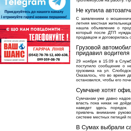
троллейбусом на работу. Пр
Не купила автозапча
С заявлением о мошенниче
летняя местная жительница
нашла объявление о прод
который после ДТП нуждал
продавцом и договорилась о
Грузовой автомобил
придавил водителя
29 ноября в 15.09 в Служ
поступило сообщение о н
грузовика на ул. Слободс
Оказалось, что во время д
остановился, чтобы его почи
Сумчане хотят офи
Сумчанам уже давно надоел
власть пока никак не дойд
наведет здесь порядок.
привлечь внимание руков
системе местных петиций п
В Сумах выбрали с