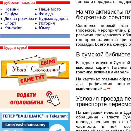
тепло» и порадовать подар
рубрики номера
Новини
Наше місто
На что активисты п
Соціум
Феміда
бюджетных средств
Ділова розмова
Будьмо здорові!
Спорт
История
Состоялся первый этап
Конфлікт
Юмор
(проектов, мероприятий),
развития гражданского об
год предоставляется фин
громады. Всего на конкурс 
будь в курсі!
В сумской библиоте
В отделе искусств Сумской
выставка картин Татьяны 
графику, включая акварель.
На картинах главным образ
два графических портр
выполненный...
Условия проезда п
транспорте пересм
На минувшей неделе в Еди
обращение к власти Сум
проезда пенсионеров в о
частности, в ней гово