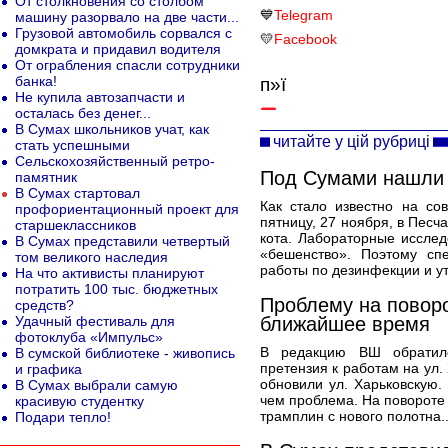
От столкновения со столбом
💙
Telegram
машину разорвало на две части...
Грузовой автомобиль сорвался с
💛
Facebook
домкрата и придавил водителя
От ограбления спасли сотрудники
банка!
п»ї
Не купила автозапчасти и
осталась без денег...
В Сумах школьников учат, как
читайте у цій рубриці
стать успешными
Сельскохозяйственный ретро-
Под Сумами нашли 
памятник
В Сумах стартовал
Как стало известно на со
профориентационный проект для
пятницу, 27 ноября, в Песч
старшеклассников
кота. Лабораторные исслед
В Сумах представили четвертый
«бешенство». Поэтому сп
том великого наследия
работы по дезинфекции и ут
На что активисты планируют
потратить 100 тыс. бюджетных
Проблему на поворо
средств?
Удачный фестиваль для
ближайшее время
фотоклуба «Импульс»
В редакцию ВШ обратилс
В сумской библиотеке - живопись
претензия к работам на ул.
и графика
обновили ул. Харьковскую.
В Сумах выбрали самую
чем проблема. На повороте 
красивую студентку
трамплин с нового полотна.
Подари тепло!