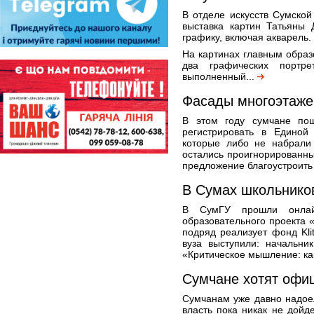
В отделе искусств Сумской
выставка картин Татьяны 
графику, включая акварель.
На картинах главным образ
два графических портр
выполненный...
Фасады многоэтаже
В этом году сумчане по
регистрировать в Единой
которые либо не набрали 
остались проигнорированны
предложение благоустроить
В Сумах школьников
В СумГУ прошли онлайн
образовательного проекта 
подряд реализует фонд Kli
вуза выступили: начальни
«Критическое мышление: как
Сумчане хотят офи
Сумчанам уже давно надоел
власть пока никак не дойд