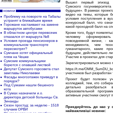
Вышел первый эпизод н
Сумского госуниверситет
будущее». В рамках проекта
новини
видео на темы, которые б
Проблему на повороте на Табалы
условия поступления в вуз
устранят в ближайшее время
конкурсный балл, что озна
Горожане настаивают на замене
какой проходной балл на спе
маршруток автобусами
В областном центре перевозчик
Кроме того, будут появлять
отказался от маршрута №8
человеку сформироват
Условия проезда пенсионеров в
повседневной жизни, - ка
коммунальном транспорте
менеджмента, чем техн
пересмотрят?
гуманитарного, какие пр
Сумчане хотят официальный
будущем, действительно л
пляж на Чешке
Участие в проектах для ста
Сумские коммунальщики
Зарегистрироваться можно 
борются с опавшей листвой
Депутат Сумского горсовета стал
https://t.me/OMM_SumDU_bo
замглавы Николаевки
участников был разработан 
Фасады многоэтажек приведут в
Проект будет полезен уч
порядок?
колледжей, тем, кто собира
Под Сумами нашли бешеного
детально разобраться
кота
образовательной програм
В Сумах назначили и.о.
активные участники смогут 
директора детской больницы Св.
Зинаиды
Сезон простуд: за неделю - 1518
Приєднуйтесь до нас у 
случаев ОРВИ
найважливіші новини: