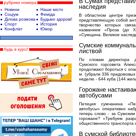
В Сумах представил
рубрики номера
наследия
Новини
Наше місто
Соціум
Феміда
В областном центре през
Ділова розмова
Будьмо здорові!
представляющую собой ант
Спорт
История
творчество которых свя
Конфлікт
Юмор
названием «Проза (до Х
«Сумщина. Великое наследие
Сумские коммуналь
будь в курсі!
листвой
По словам директора де
Сумского горсовета Алек
продолжают бороться с опав
м. (убрали 336 придомовых
неделю - 644 куба (144 жилы
Горожане настаива
автобусами
Петиция сумчанина «Пе
автобусы» оперативно наб
теперь слово - за Сумским
горожане? «Требуем разр
общественного транспорта н
В сумской библиоте