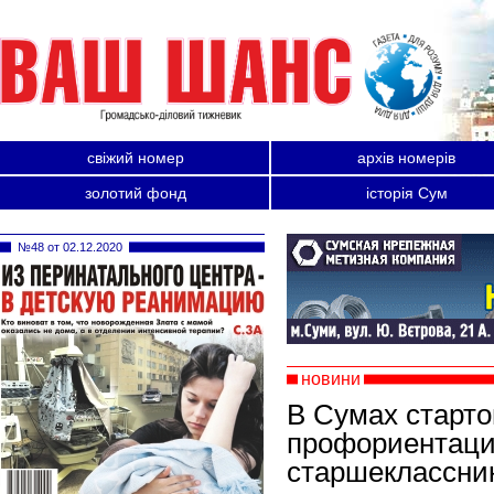
свіжий номер
архів номерів
золотий фонд
історія Сум
№48 от 02.12.2020
новини
В Сумах старт
профориентаци
старшеклассни