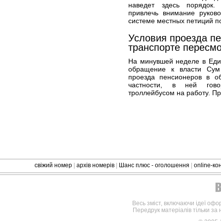
наведет здесь порядок.
привлечь внимание руков
системе местных петиций п
Условия проезда п
транспорте пересм
На минувшей неделе в Еди
обращение к власти Сум
проезда пенсионеров в о
частности, в ней гово
троллейбусом на работу. Пр
свіжий номер
|
архів номерів
|
Шанс плюс - оголошення
|
online-к
Весь зміст, включаючи ідеї офо
Передрук матеріалів тільки за