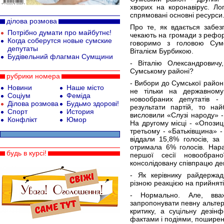
хворих на коронавірус. Л
спрямовані основні ресурси
ділова розмова
Про те, як вдається забезп
Потрібно думати про майбутнє!
чекають на громади з рефор
Когда соберутся новые сумские
говоримо з головою Сумсь
депутаты
Віталієм Бурбикою.
Будівельний флагман Сумщини
- Віталію Олександровичу
Сумському районі?
рубрики номера
- Вибори до Сумської район
Новини
Наше місто
не тільки на державному 
Соціум
Феміда
новообраних депутатів -
Ділова розмова
Будьмо здорові!
результати партій, то на
Спорт
История
висловили «Слузі народу» -
Конфлікт
Юмор
На другому місці - «Опозиц
третьому - «Батьківщина» -
віддали 15,8% голосів, за
отримала 6% голосів. Нара
будь в курсі!
першої сесії новообран
консолідовану співпрацю деп
- Як керівнику райдержад
різною реакцією на прийняті
- Нормально. Але, вв
запропонувати певну альтер
критику, а суцільну дезі
фактами і подіями, пошире