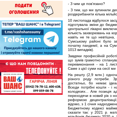
- З чим це пов’язано?
- З тим, що ми зупинили деп
роздерибанити кілька мільйон
10 листопада відбулося засі
підготувала зміни до бюдже
центральної лікарні виключ
кількість захворювань на ко
навіть не те що невтішна,
Сумському районі було за
початку пандемії, а на Су
1013 випадків).
Завдяки професійній роботі
що зумів грамотно спланув
перевиконання - на 1 лист
Саме з цієї суми на сесії ми
На решту (2,9 млн.) одноч
різного роду потреби. З
достатньо, бо немає ідеа
Всюди потрібні кошти - і н
колодязях... Але позиція а
переходячи в новий рік з н
реформою децентралізаці
відомо, з 1 січня надходжен
Бюджетному кодексі майже
сказати так: у 2021 р. мат
мільйонів бюджету 2020 р. В