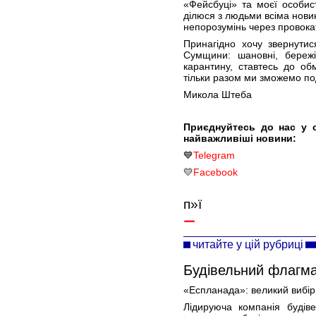
«Фейсбуці» та моєї особис
ділюся з людьми всіма нови
непорозумінь через провокат
Принагідно хочу звернутис
Сумщини: шановні, бережі
карантину, ставтесь до об
тільки разом ми зможемо по
Микола Штеба
Приєднуйтесь до нас у 
найважливіші новини:
💙
Telegram
💛
Facebook
п»ї
читайте у цій рубриці
Будівельний флагм
«Еспланада»: великий вибір
Лідируюча компанія будів