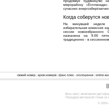
продовжує будівництво н
мікрорайону «Еспланада».
сучасних енергозберігаючих 
Когда соберутся но
На минувшей неделе С
избирательная комиссия из
сессии новоизбранного 
назначена на 9.00 пятн
традиционно - в сессионном
свіжий номер
|
архів номерів
|
Шанс плюс - оголошення
|
online-к
Весь зміст, включаючи ідеї офо
Передрук матеріалів тільки за
© 2005-