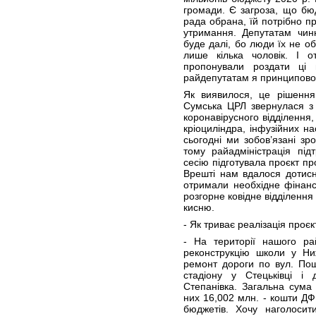
громади. Є загроза, що бю
рада обрана, їй потрібно пр
утримання. Депутатам чин
буде далі, бо люди їх не 
лише кілька чоловік. І 
пропонували роздати ці 
райдепутатам я принципово
Як виявилося, це рішення
Сумська ЦРЛ звернулася з
коронавірусного відділення
кріоциліндра, інфузійних на
сьогодні ми зобов’язані зр
тому райадміністрація пі
сесію підготувала проєкт пр
Врешті нам вдалося дотисн
отримали необхідне фінанс
розгорне ковідне відділення
кисню.
- Як триває реалізація проє
- На території нашого ра
реконструкцію школи у Ни
ремонт дороги по вул. Пошт
стадіону у Стецьківці і
Степанівка. Загальна сума 
них 16,002 млн. - кошти ДФР
бюджетів. Хочу наголосит