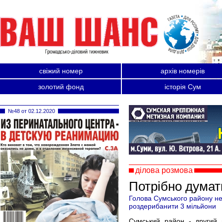
свіжий номер
архів номерів
золотий фонд
історія Сум
№48 от 02.12.2020
ділова розмова
Потрібно думат
Голова Сумського району не
роздерибанити 3 мільйони
Сумський район - другий в