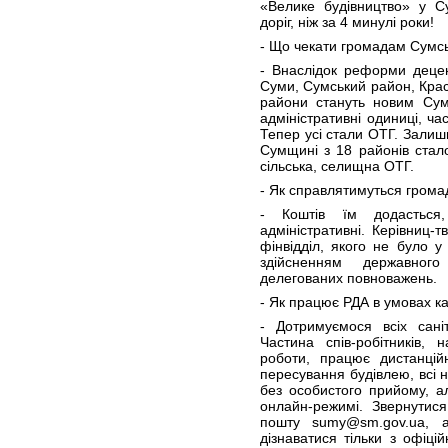
«Велике будівництво» у С
доріг, ніж за 4 минулі роки!
- Що чекати громадам Сумсь
- Внаслідок реформи децен
Суми, Сумський район, Крас
райони стануть новим Сум
адміністративні одиниці, ча
Тепер усі стали ОТГ. Залиши
Сумщині з 18 районів стало
сільська, селищна ОТГ.
- Як справлятимуться грома
- Коштів їм додасться,
адміністративні. Керівниц-
фінвідділ, якого не було у
здійсненням державно
делегованих повноважень.
- Як працює РДА в умовах к
- Дотримуємося всіх сані
Частина спів-робітників, 
роботи, працює дистанцій
пересування будівлею, всі 
без особистого прийому, а
онлайн-режимі. Звернутис
пошту sumy@sm.gov.ua, 
дізнаватися тільки з офіці