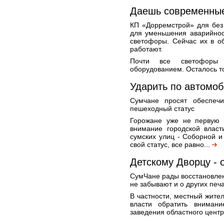
Даешь современные
КП «Дорремстрой» для без
для уменьшения аварийнос
светофоры. Сейчас их в о
работают.
Почти все светофоры
оборудованием. Осталось то
Ударить по автомоб
Сумчане просят обеспеч
пешеходный статус
Горожане уже не первую 
внимание городской влас
сумских улиц - Соборной и
свой статус, все равно...
Детскому Дворцу -
СумЧане рады восстановле
не забывают и о других пе
В частности, местный жите
власти обратить внимани
заведения областного центр