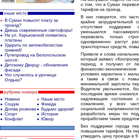
о том, что в Сумах перево
тарифов на проезд.
наше місто
В них говорится, что час
В Сумах повысят плату за
крайне затруднительной с
проезд?
отсутствия поддержки 
Даешь современные светофоры!
уменьшился пассажироп
На ул. Харьковской появились
перевозить только стро
платаны
одновременно растут ра
Ударить по автомобилистам
транспортных средств, повы
гривней!
Привели и слова начальник
Путепровод на Белопольском
который заявил: «Контролир
шоссе:
период, я получил от п
Детскому Дворцу - обновление
финансово-экономическом
фасада
условиях карантина с мал
Что случилось в урочище
а также в связи с повыш
Олдыш?
минимальной зарплаты пер
Водители увольняются, бо
рубрики номера
последнее время снизился
надлежащем состоянии ср
Новини
Наше місто
сожалению, у всех част
Соціум
Феміда
социальной напряженности
Ділова розмова
Будьмо здорові!
разработать меры по по
Спорт
История
проработаем такие предлож
Конфлікт
Юмор
Без поддержки города пер
повышение тарифов. На пер
утвердить цену проезда в 9 