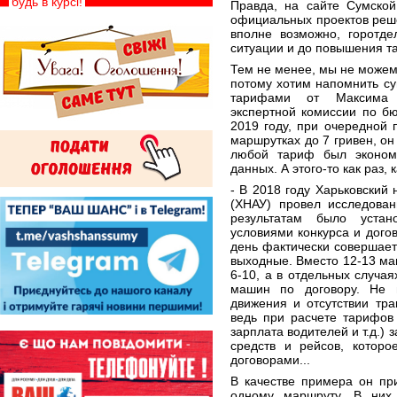
будь в курсі!
Правда, на сайте Сумско
официальных проектов реше
вполне возможно, горотде
ситуации и до повышения т
Тем не менее, мы не можем
потому хотим напомнить с
тарифами от Максима К
экспертной комиссии по б
2019 году, при очередной
маршрутках до 7 гривен, он
любой тариф был эконом
данных. А этого-то как раз, 
- В 2018 году Харьковский
(ХНАУ) провел исследован
результатам было устан
условиями конкурса и дого
день фактически совершаетс
выходные. Вместо 12-13 ма
6-10, а в отдельных случа
машин по договору. Не 
движения и отсутствии тр
ведь при расчете тарифов 
зарплата водителей и т.д.)
средств и рейсов, которо
договорами...
В качестве примера он пр
одному маршруту. В них 