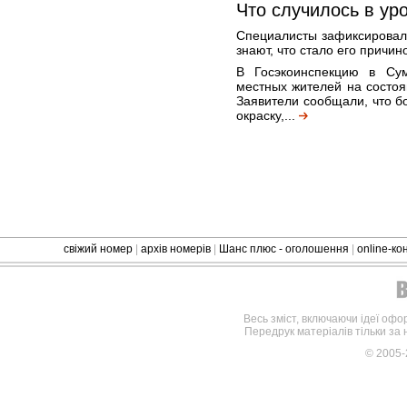
Что случилось в у
Специалисты зафиксировали
знают, что стало его причин
В Госэкоинспекцию в Су
местных жителей на состо
Заявители сообщали, что 
окраску,...
свіжий номер
|
архів номерів
|
Шанс плюс - оголошення
|
online-к
Весь зміст, включаючи ідеї офо
Передрук матеріалів тільки за
© 2005-