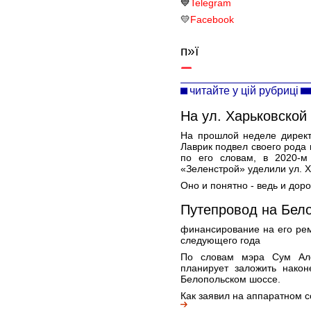
💙
Telegram
💛
Facebook
п»ї
читайте у цій рубриці
На ул. Харьковской
На прошлой неделе директ
Лаврик подвел своего рода 
по его словам, в 2020-м
«Зеленстрой» уделили ул. Х
Оно и понятно - ведь и дор
Путепровод на Бел
финансирование на его ре
следующего года
По словам мэра Сум Але
планирует заложить након
Белопольском шоссе.
Как заявил на аппаратном с