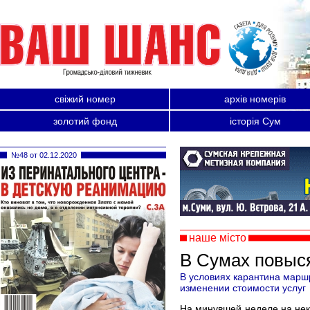
свіжий номер
архів номерів
золотий фонд
історія Сум
№48 от 02.12.2020
наше місто
В Сумах повыся
В условиях карантина марш
изменении стоимости услуг
На минувшей неделе на нек