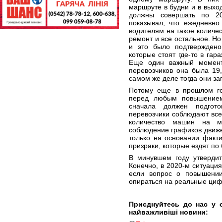
маршруте в будни и в выхо
должны совершать по 20
показывал, что ежедневно
водителям на такое количе
ремонт и все остальное. Но
и это было подтверждено
которые стоят где-то в гар
Еще один важный момент
перевозчиков она была 19,2
самом же деле тогда они за
Потому еще в прошлом го
перед любым повышением
сначала должен подгот
перевозчики соблюдают все
количество машин на м
соблюдение графиков движе
только на основании факти
призраки, которые ездят по
В минувшем году утвердит
Конечно, в 2020-м ситуаци
если вопрос о повышении
опираться на реальные ци
Приєднуйтесь до нас у 
найважливіші новини: