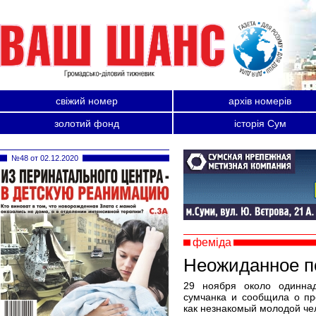
свіжий номер
архів номерів
золотий фонд
історія Сум
№48 от 02.12.2020
феміда
Неожиданное п
29 ноября около одинна
сумчанка и сообщила о пр
как незнакомый молодой че