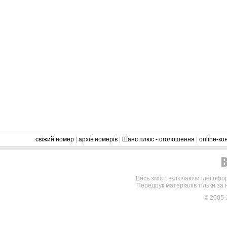
свіжий номер
|
архів номерів
|
Шанс плюс - оголошення
|
online-к
Весь зміст, включаючи ідеї офо
Передрук матеріалів тільки за
© 2005-