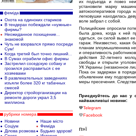
их подъезда и повез неи
установили марку машин
автокооперативов города 
феміда
легковушки находилась дев
Охота на одиноких стариков
воле забрал с собой.
В тендерах побеждали «нужные»
Полицейские опросили поте
фирмы?
была дома, когда к ней 
Неожиданное похищение...
одеться, он силой вывел ее
знакомой
гараж. Неизвестно, какая 
Чуть не взорвался прямо посреди
планам злоумышленника не
Сум!
и оперативность работнико
Когда третий был точно лишний...
действия 32-летнего моло
В Сумах ограбили офис фирмы
свободы и открыли уголовн
Застрелил соседскую собаку и
УК Украины (незаконное ли
грозился расправиться с ее
Пока он задержан в порядк
хозяевами
объявлении ему подозрени
В развлекательных заведениях
меры пресечения. Следстви
изъяли более 320 кг табачных
смесей
Директор стройорганизации на
Приєднуйтесь до нас у 
ремонте дороги украл 3,5
найважливіші новини:
миллиона
💙
Telegram
рубрики номера
💛
Facebook
Новини
Наше місто
Соціум
Феміда
п»ї
Ділова розмова
Будьмо здорові!
Спорт
История