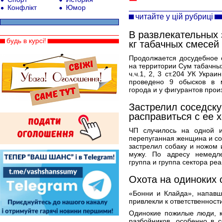
Конфлікт
Юмор
читайте у цій рубриці
В развлекательных 
будь в курсі!
кг табачных смесей
Продолжается досудебное 
на территории Сум табачных
ч.ч.1, 2, 3 ст.204 УК Укра
проведено 9 обысков в м
города и у фигурантов произ
Застрелил соседску
расправиться с ее 
ЧП случилось на одной 
перепуганная женщина и соо
застрелил собаку и ножом 
мужу. По адресу немедле
группа и группа сектора реа
Охота на одиноких 
«Бонни и Клайда», напавш
привлекли к ответственност
Одинокие пожилые люди, к
разбойников, особенно в с