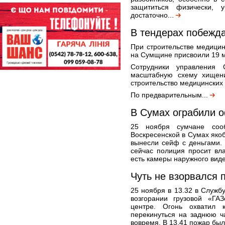
защититься физически,
достаточно...
В тендерах побежд
При строительстве медицин
на Сумщине присвоили 19 
Сотрудники управления 
масштабную схему хищен
строительство медицинских
По предварительным...
В Сумах ограбили 
25 ноября сумчане со
Воскресенской в Сумах яко
вынесли сейф с деньгами. 
сейчас полиция просит вл
есть камеры наружного вид
Чуть не взорвался 
25 ноября в 13.32 в Служб
возгорании грузовой «ГА
центре. Огонь охватил к
перекинуться на заднюю ч
вовремя. В 13.41 пожар был