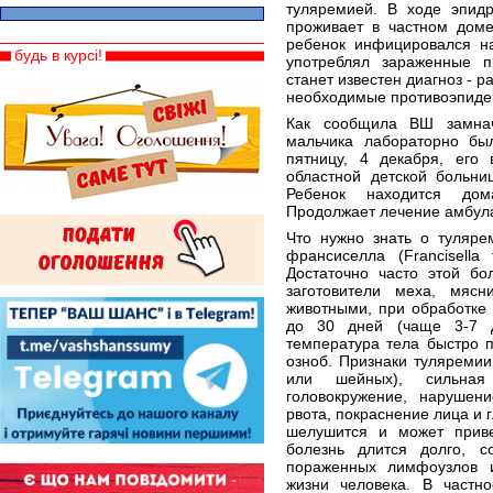
туляремией. В ходе эпид
проживает в частном доме
ребенок инфицировался на
будь в курсі!
употреблял зараженные п
станет известен диагноз - 
необходимые противоэпиде
Как сообщила ВШ замнач
мальчика лабораторно бы
пятницу, 4 декабря, его
областной детской больни
Ребенок находится дом
Продолжает лечение амбул
Что нужно знать о туляре
франсиселла (Francisella 
Достаточно часто этой бо
заготовители меха, мяс
животными, при обработке
до 30 дней (чаще 3-7 д
температура тела быстро п
озноб. Признаки туляреми
или шейных), сильная
головокружение, нарушен
рвота, покраснение лица и г
шелушится и может приве
болезнь длится долго, с
пораженных лимфоузлов 
жизни человека. В частно