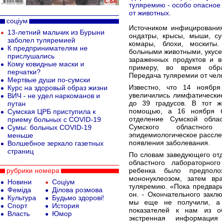
туляремию - особо опасное
от животных.
соціум
Источником инфицирования
13-летний мальчик из Бурыни
ондатры, крысы, мыши, су
заболел туляремией
комары, блохи, москиты
К предпринимателям не
больными животными, укусе
прислушались
зараженных продуктов и в
Кому ковидные маски и
примеру, во время обра
перчатки?
Передача туляремии от чел
Мертвые души по-сумски
Известно, что 14 ноябр
Курс на здоровый образ жизни
увеличились лимфатически
ВИЧ - не удел наркоманов и
до 39 градусов. В тот 
путан
помощью, а 16 ноября б
Сумская ЦРБ приступила к
отделение Сумской обла
приему больных с COVID-19
Сумского областног
Сумы: больных COVID-19
эпидемиологическое рассле
меньше
появления заболевания.
Волшебное зеркало газетных
страниц
По словам заведующего от
областного лабораторног
рубрики номера
ребенка было предпол
мононуклеозом, затем вр
Новини
Соціум
туляремию. «Пока предвари
Феміда
Ділова розмова
он. - Окончательного закл
Культура
Будьмо здорові!
мы еще не получили, а 
Спорт
История
показателей к нам из о
Власть
Юмор
экстренная информаци