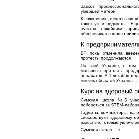
Завхоз профессионально
умершей матери
К сожалению, использовани
такая уж и редкость... Е
пунктах покойники прин
обеспечивая вполне прилич
К предпринимателя
ВР пока отменила введе
протесты продолжаются
По всей Украине, в том 
массовые протесты предп
аппаратов. А 1 декабря по
многих областей Украины,..
Курс на здоровый о
Сумская школа №5 участ
побороться за STEM-лабор
Гаджеты, компьютеры, да 
способствуют здоровому об
взрослые, готовые увлечь р
Сумская школа...