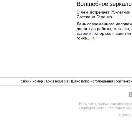
Волшебное зеркало 
С чем встречает 75-летни
Светлана Геренко
День современного человека
дорога до работы, магазин,
встречи, спортзал, заняти
гонке...
свіжий номер
|
архів номерів
|
Шанс плюс - оголошення
|
online-к
Весь зміст, включаючи ідеї офо
Передрук матеріалів тільки за
© 2005-