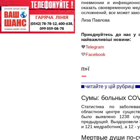
пневмонии и инфекционно
оказать своевременную ме
осложнений, все может зак
Лиза Павлова
Приєднуйтесь до нас у 
найважливіші новини:
💙
Telegram
💛
Facebook
п»ї
читайте у цій рубриці
Сумы: больных COV
Статистика по заболева
областном центре сущест
было выявлено 1238 слу
предыдущей. Выздоровели 3
и 121 медработник), а 12 - 
Мертвые души по-с