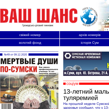
свіжий номер
архів номерів
золотий фонд
історія Сум
№49 от 09.12.2020
соціум
13-летний маль
туляремией
На прошлой неделе Сумской
здоровья сообщил, что у 13