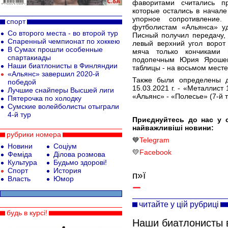
фаворитами считались п
которые остались в начале
упорное сопротивление
спорт
футболистам «Альянса» уд
Со второго места - во второй тур
Писный получил передачу,
Спаренный чемпионат по хоккею
левый верхний угол ворот
В Сумах прошли особенные
мяча только кончиками 
спартакиады
подопечным Юрия Ярошен
Наши биатлонисты в Финляндии
таблицы - на восьмом месте
«Альянс» завершил 2020-й
Также были определены д
победой
15.03.2021 г. - «Металлист 1
Лучшие снайперы Высшей лиги
«Альянс» - «Полесье» (7-й т
Пятерочка по холодку
Сумские волейболисты отыграли
4-й тур
Приєднуйтесь до нас у 
найважливіші новини:
рубрики номера
💙
Telegram
Новини
Соціум
💛
Facebook
Феміда
Ділова розмова
Культура
Будьмо здорові!
Спорт
История
п»ї
Власть
Юмор
читайте у цій рубриці
будь в курсі!
Наши биатлонисты 