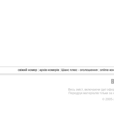
свіжий номер
|
архів номерів
|
Шанс плюс - оголошення
|
online-к
Весь зміст, включаючи ідеї офо
Передрук матеріалів тільки за
© 2005-