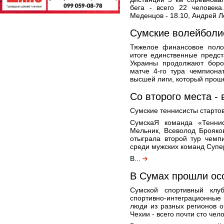
бега - всего 22 человека
Меденцов - 18.10, Андрей Л
Сумские волейболис
Тяжелое финансовое поло
итоге единственные предс
Украины продолжают боро
матче 4-го тура чемпиона
высшей лиги, который проше
Со второго места - 
Сумские теннисисты старто
СумскаЯ команда «Тенни
Мельник, Всеволод Брояко
отыграла второй тур чемп
среди мужских команд Супе
В...
В Сумах прошли ос
Сумской спортивный клуб
спортивно-интеграционные
люди из разных регионов об
Чехии - всего почти сто чело