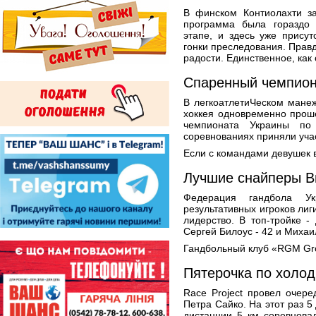
В финском Контиолахти за
программа была гораздо
этапе, и здесь уже присут
гонки преследования. Прав
радости. Единственное, как 
Спаренный чемпион
В легкоатлетиЧеском мане
хоккея одновременно проше
чемпионата Украины п
соревнованиях приняли учас
Если с командами девушек в
Лучшие снайперы В
Федерация гандбола Ук
результативных игроков лиг
лидерство. В топ-тройке -
Сергей Билоус - 42 и Михаи
Гандбольный клуб «RGM Gro
Пятерочка по холод
Race Project провел очере
Петра Сайко. На этот раз 5
дистанции 5 км соревнова