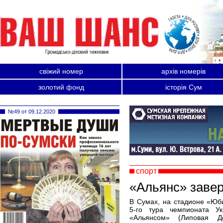
свіжий номер
архів номерів
золотий фонд
історія Сум
№49 от 09.12.2020
спорт
«Альянс» заве
В Сумах, на стадионе «Юб
5-го тура чемпионата У
«Альянсом» (Липовая Д