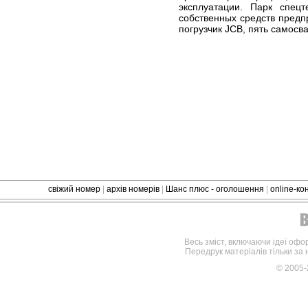
эксплуатации. Парк спецт
собственных средств предпр
погрузчик JCB, пять самосва
свіжий номер
|
архів номерів
|
Шанс плюс - оголошення
|
online-к
Весь зміст, включаючи ідеї офо
Передрук матеріалів тільки за
© 2005-