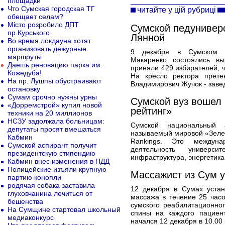
площадки
Что Сумская городская ТГ
читайте у цій рубриці
обещает селам?
Місто розробило ДПТ
Сумской педунивер
пр.Курського
Лянной
Во время локдауна хотят
организовать дежурные
9 декабря в Сумском го
маршруты
Макаренко состоялись вы
Даешь реновацию парка им.
приняли 429 избирателей, ч
Кожедуба!
На кресло ректора прете
На пр. Лушпы обустраивают
Владимирович Жучок - зав
остановку
Сумам срочно нужны урны
Сумской вуз вошел
«Дорремстрой» купил новой
рейтинг»
техники на 20 миллионов
НСЗУ задолжала больницам:
Сумской национальный 
депутаты просят вмешаться
называемый мировой «Зелены
Кабмин
Rankings. Это междуна
Сумской аспирант получит
деятельность универс
президентскую стипендию
инфраструктура, энергетика
Кабмин внес изменения в ПДД
Полицейские изъяли крупную
Массажист из Сум 
партию конопли
родячая собака заставила
12 декабря в Сумах устан
глуховчанина лечиться от
массажа в течение 25 часо
бешенства
сумского реабилитационно
На Сумщине стартовал школьный
спины на каждого пациен
медиаконкурс
начался 12 декабря в 10.00