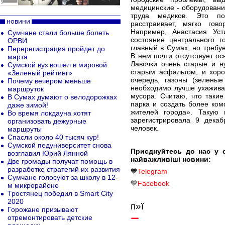
медицинские - оборудовани
труда медиков. Это п
новини
расстраивает, мягко гово
Например, Анастасия Ус
Сумчане стали больше болеть
состояние центрального г
ОРВИ
главный в Сумах, но требу
Перерегистрация пройдет до
В нем почти отсутствует о
марта
Лавочки очень старые и 
Сумской вуз вошел в мировой
старым асфальтом, и хоро
«Зеленый рейтинг»
очередь, газоны (зелены
Почему вечером меньше
необходимо лучше ухажива
маршруток
мусора. Считаю, что таки
В Сумах думают о велодорожках
парка и создать более ко
даже зимой!
жителей города». Такую 
Во время локдауна хотят
зарегистрировала 9 дека
организовать дежурные
человек.
маршруты
Спасли около 40 тысяч кур!
Сумской педуниверситет снова
Приєднуйтесь до нас у 
возглавил Юрий Лянной
найважливіші новини:
Две громады получат помощь в
разработке стратегий их развития
💙
Telegram
Сумчане голосуют за школу в 12-
💛
Facebook
м микрорайоне
Тростянец победил в Smart City
2020
п»ї
Горожане призывают
отремонтировать детские