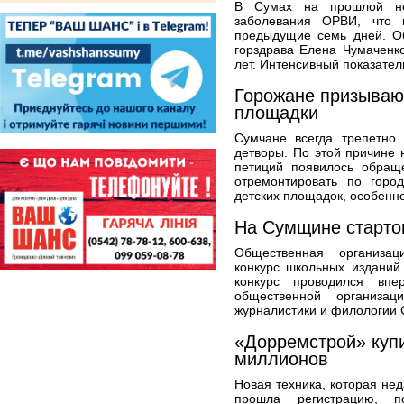
В Сумах на прошлой нед
заболевания ОРВИ, что 
предыдущие семь дней. О
горздрава Елена Чумаченк
лет. Интенсивный показател
Горожане призываю
площадки
Сумчане всегда трепетно 
детворы. По этой причине
петиций появилось обращ
отремонтировать по горо
детских площадок, особенно
На Сумщине старто
Общественная организа
конкурс школьных изданий
конкурс проводился впе
общественной организац
журналистики и филологии С
«Дорремстрой» купи
миллионов
Новая техника, которая не
прошла регистрацию, 