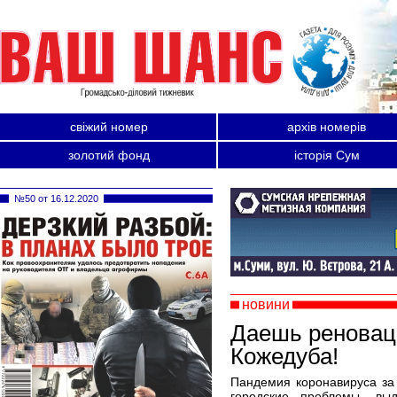
свіжий номер
архів номерів
золотий фонд
історія Сум
№50 от 16.12.2020
новини
Даешь реновац
Кожедуба!
Пандемия коронавируса за
городские проблемы, вы