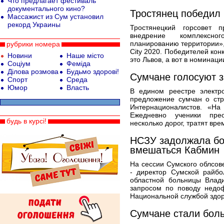
Что предлагает фестиваль
документального кино?
Тростянец победил 
Массажист из Сум установил
рекорд Украины
Тростянецкий горсовет 
внедрение комплексно
планированию территории»,
рубрики номера
City 2020. Победителей кон
Новини
Наше місто
это Львов, а вот в номинац
Соціум
Феміда
Ділова розмова
Будьмо здорові!
Сумчане голосуют з
Спорт
Среда
Юмор
Власть
В едином реестре электр
предложение сумчан о стр
Интернационалистов. «Н
Ежедневно ученики пре
будь в курсі!
несколько дорог, тратят вре
НСЗУ задолжала бо
вмешаться Кабмин
На сессии Сумского облсов
- директор Сумской райб
областной больницы Влади
запросом по поводу недо
Национальной службой здор
Сумчане стали бол