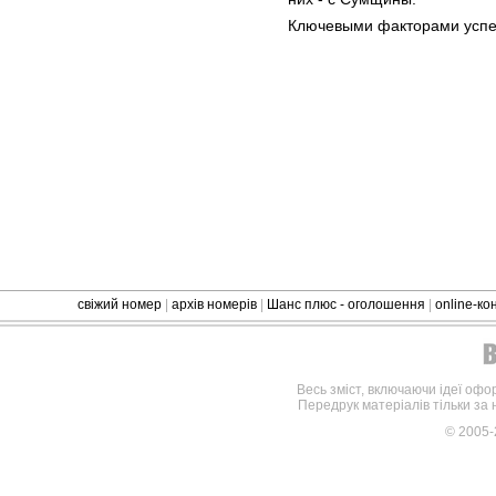
Ключевыми факторами успе
свіжий номер
|
архів номерів
|
Шанс плюс - оголошення
|
online-к
Весь зміст, включаючи ідеї офо
Передрук матеріалів тільки за
© 2005-