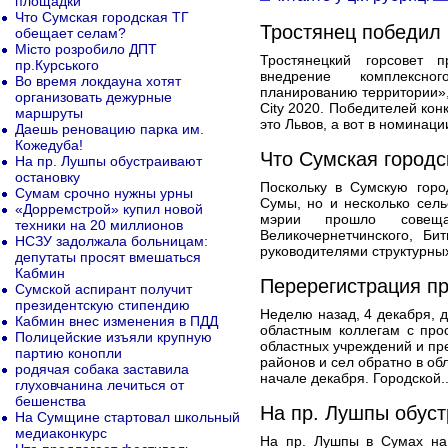
площадки
Что Сумская городская ТГ
Тростянец победил 
обещает селам?
Місто розробило ДПТ
Тростянецкий горсовет 
пр.Курського
внедрение комплексно
Во время локдауна хотят
планированию территории»,
организовать дежурные
City 2020. Победителей кон
маршруты
это Львов, а вот в номинац
Даешь реновацию парка им.
Кожедуба!
Что Сумская городс
На пр. Лушпы обустраивают
остановку
Поскольку в Сумскую горо
Сумам срочно нужны урны
Сумы, но и несколько сел
«Дорремстрой» купил новой
мэрии прошло совещ
техники на 20 миллионов
Великочернетчинского, Би
НСЗУ задолжала больницам:
руководителями структурных
депутаты просят вмешаться
Кабмин
Перерегистрация пр
Сумской аспирант получит
президентскую стипендию
Неделю назад, 4 декабря, д
Кабмин внес изменения в ПДД
областным коллегам с про
Полицейские изъяли крупную
областных учреждений и пре
партию конопли
районов и сел обратно в об
родячая собака заставила
начале декабря. Городской.
глуховчанина лечиться от
бешенства
На пр. Лушпы обуст
На Сумщине стартовал школьный
медиаконкурс
На пр. Лушпы в Сумах на