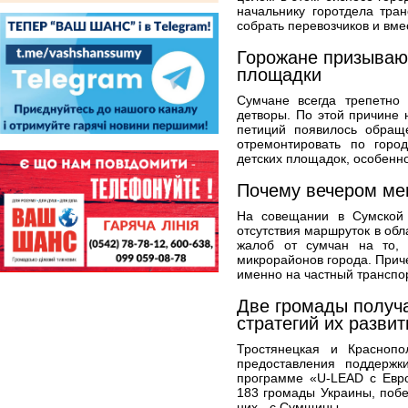
начальнику горотдела тран
собрать перевозчиков и вме
Горожане призываю
площадки
Сумчане всегда трепетно 
детворы. По этой причине
петиций появилось обращ
отремонтировать по горо
детских площадок, особенно
Почему вечером ме
На совещании в Сумской
отсутствия маршруток в обл
жалоб от сумчан на то, 
микрорайонов города. Прич
именно на частный транспор
Две громады получ
стратегий их развит
Тростянецкая и Красноп
предоставления поддержк
программе «U-LEAD с Евро
183 громады Украины, поб
них - с Сумщины.