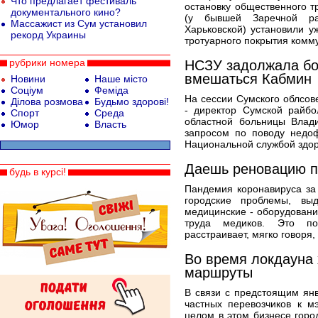
Что предлагает фестиваль
остановку общественного т
документального кино?
(у бывшей Заречной ра
Массажист из Сум установил
Харьковской) установили у
рекорд Украины
тротуарного покрытия комм
рубрики номера
НСЗУ задолжала бо
вмешаться Кабмин
Новини
Наше місто
Соціум
Феміда
На сессии Сумского облсов
Ділова розмова
Будьмо здорові!
- директор Сумской райб
Спорт
Среда
областной больницы Влади
Юмор
Власть
запросом по поводу недо
Национальной службой здор
Даешь реновацию п
будь в курсі!
Пандемия коронавируса за
городские проблемы, вы
медицинские - оборудовани
труда медиков. Это п
расстраивает, мягко говоря
Во время локдауна 
маршруты
В связи с предстоящим ян
частных перевозчиков к м
целом в этом бизнесе горо