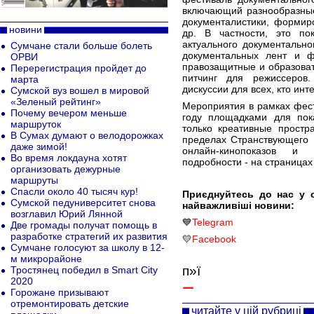
включающий разнообразные
документалистики, формир
новини
др. В частности, это по
актуального документально
Сумчане стали больше болеть
документальных лент и ф
ОРВИ
правозащитные и образова
Перерегистрация пройдет до
питчинг для режиссеров
марта
дискуссии для всех, кто ин
Сумской вуз вошел в мировой
«Зеленый рейтинг»
Мероприятия в рамках фест
Почему вечером меньше
году площадками для пок
маршруток
только креативные простр
В Сумах думают о велодорожках
пределах Странствующего 
даже зимой!
онлайн-кинопоказов и 
Во время локдауна хотят
подробности - на страницах
организовать дежурные
маршруты
Спасли около 40 тысяч кур!
Приєднуйтесь до нас у 
Сумской педуниверситет снова
найважливіші новини:
возглавил Юрий Лянной
💙
Telegram
Две громады получат помощь в
разработке стратегий их развития
💛
Facebook
Сумчане голосуют за школу в 12-
м микрорайоне
п»ї
Тростянец победил в Smart City
2020
Горожане призывают
отремонтировать детские
читайте у цій рубриці