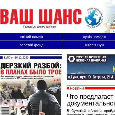
свіжий номер
архів номерів
золотий фонд
історія Сум
№50 от 16.12.2020
новини
Что предлагает
документальног
В Сумской области пройд
фестиваль документальног