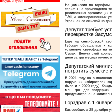
будь в курсі!
Нацкомиссия по тарифам 
тарифы на производство т
религиозных организаций и
ТЭЦ и когенерационных ус
Украина» со ссылкой на дан
Депутат требует ус
перекрестке Засумс
Еще на сентябрьской сес
Губская обращалась к к
установке светофора на п
Сумах. Депутатский корпу
деле за три месяца ничего н
Депутатский миллион
потратить сумские 
В 2021 году на выполнени
поручений избирателей зар
было и в 2020 году). Кажд
млн. грн. для поддержки 
предусмотрено на капиталь
Горздрав с 1 январ
Как сообщила 28 декабря у