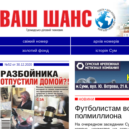
свіжий номер
архів номерів
золотий фонд
історія Сум
№52 от 30.12.2020
новини
Футболистам вс
полмиллиона
На очередном заседании Су
корпус, несмотря на сер