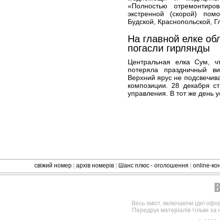
«Полностью отремонтиро
экстренной (скорой) пом
Будской, Краснопольской, Г
На главной елке об
погасли гирлянды
Центральная елка Сум, ч
потеряла праздничный ви
Верхний ярус не подсвечива
композиции. 28 декабря ст
управления. В тот же день у
свіжий номер
|
архів номерів
|
Шанс плюс - оголошення
|
online-к
Весь зміст, включаючи ідеї офо
Передрук матеріалів тільки за