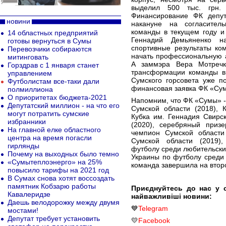
выделил 500 тыс. грн.
Финансирование ФК депут
новини
накануне на согласитель
команды в текущем году и 
14 областных предприятий
Геннадий Демьяненко н
готовы вернуться в Сумы
спортивные результаты ко
Перевозчики собираются
начать профессиональную 
митинговать
А заммэра Вера Мотречк
Горздрав с 1 января станет
трансформации команды в
управлением
Сумского горсовета уже п
Футболистам все-таки дали
финансовая заявка ФК «Сум
полмиллиона
О приоритетах бюджета-2021
Напомним, что ФК «Сумы» 
Депутатский миллион - на что его
Сумской области (2018), 
могут потратить сумские
Кубка им. Геннадия Свирск
избранники
(2020), серебряный призе
На главной елке областного
чемпион Сумской области
центра на время погасли
Сумской области (2019)
гирлянды
футболу среди любительски
Почему на выходных было темно
Украины по футболу среди 
«Сумытеплоэнерго» на 25%
команда завершила на втор
повысило тарифы на 2021 год
В Сумах снова хотят воссоздать
памятник Кобзарю работы
Приєднуйтесь до нас у 
Кавалеридзе
найважливіші новини:
Даешь велодорожку между двумя
💙
Telegram
мостами!
Депутат требует установить
💛
Facebook