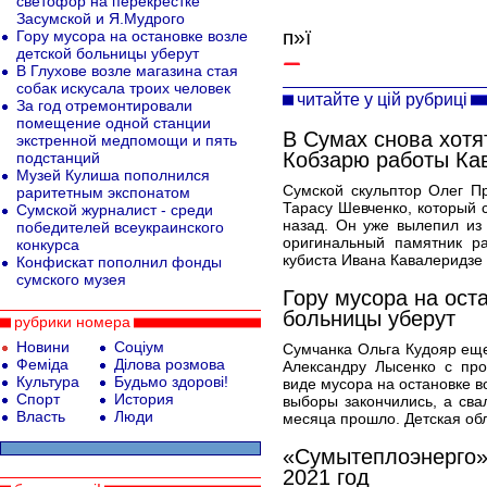
светофор на перекрестке
Засумской и Я.Мудрого
п»ї
Гору мусора на остановке возле
детской больницы уберут
В Глухове возле магазина стая
собак искусала троих человек
читайте у цій рубриці
За год отремонтировали
помещение одной станции
В Сумах снова хотя
экстренной медпомощи и пять
Кобзарю работы Ка
подстанций
Музей Кулиша пополнился
Сумской скульптор Олег П
раритетным экспонатом
Тарасу Шевченко, который 
Сумской журналист - среди
назад. Он уже вылепил из
победителей всеукраинского
оригинальный памятник ра
конкурса
кубиста Ивана Кавалеридзе 
Конфискат пополнил фонды
сумского музея
Гору мусора на ост
больницы уберут
рубрики номера
Новини
Соціум
Сумчанка Ольга Кудояр ещ
Феміда
Ділова розмова
Александру Лысенко с про
Культура
Будьмо здорові!
виде мусора на остановке в
Спорт
История
выборы закончились, а свал
Власть
Люди
месяца прошло. Детская обл
«Сумытеплоэнерго»
2021 год