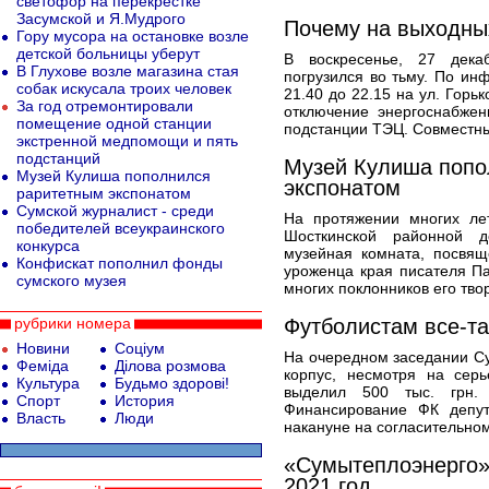
светофор на перекрестке
Засумской и Я.Мудрого
Почему на выходны
Гору мусора на остановке возле
детской больницы уберут
В воскресенье, 27 дека
В Глухове возле магазина стая
погрузился во тьму. По ин
собак искусала троих человек
21.40 до 22.15 на ул. Горь
За год отремонтировали
отключение энергоснабжен
помещение одной станции
подстанции ТЭЦ. Совместн
экстренной медпомощи и пять
подстанций
Музей Кулиша попо
Музей Кулиша пополнился
экспонатом
раритетным экспонатом
Сумской журналист - среди
На протяжении многих л
победителей всеукраинского
Шосткинской районной д
конкурса
музейная комната, посвящ
Конфискат пополнил фонды
уроженца края писателя П
сумского музея
многих поклонников его тво
рубрики номера
Футболистам все-т
Новини
Соціум
На очередном заседании Су
Феміда
Ділова розмова
корпус, несмотря на сер
Культура
Будьмо здорові!
выделил 500 тыс. грн.
Спорт
История
Финансирование ФК депут
Власть
Люди
накануне на согласительном
«Сумытеплоэнерго»
2021 год