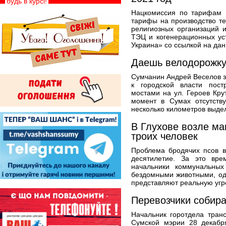
будь в курсі!
Нацкомиссия по тарифам 
тарифы на производство т
религиозных организаций и
ТЭЦ и когенерационных ус
Украина» со ссылкой на дан
Даешь велодорожку
Сумчанин Андрей Веселов 
к городской власти пос
мостами на ул. Героев Кру
момент в Сумах отсутству
несколько километров выдел
В Глухове возле ма
троих человек
Проблема бродячих псов в
десятилетие. За это вр
начальники коммунальных
бездомными животными, од
представляют реальную угро
Перевозчики собира
Начальник горотдела тран
Сумской мэрии 28 декабря