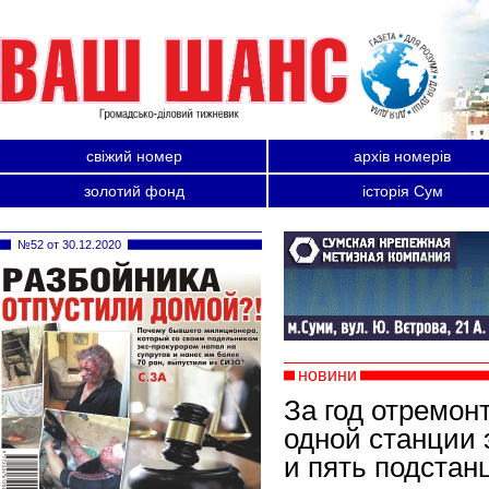
свіжий номер
архів номерів
золотий фонд
історія Сум
№52 от 30.12.2020
новини
За год отремо
одной станции
и пять подстан