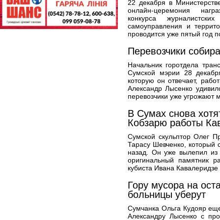
22 декабря в Министерств
онлайн-церемония награ
конкурса журналистски
самоуправления и террито
проводится уже пятый год п
Перевозчики собира
Начальник горотдела тран
Сумской мэрии 28 декабря
которую он отвечает, раб
Александр Лысенко удивил
перевозчики уже угрожают м
В Сумах снова хотя
Кобзарю работы Ка
Сумской скульптор Олег П
Тарасу Шевченко, который 
назад. Он уже вылепил из
оригинальный памятник ра
кубиста Ивана Кавалеридзе 
Гору мусора на ост
больницы уберут
Сумчанка Ольга Кудояр ещ
Александру Лысенко с про