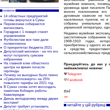
музейная комната, посвящ
уроженца края писателя П
новини
многих поклонников его 
духовным оазисом не тол
14 областных предприятий
населенных пунктов, но и
готовы вернуться в Сумы
собраны уникальные экс
Перевозчики собираются
украинской литературы, одн
митинговать
Горздрав с 1 января станет
Недавно музейная экспозиц
управлением
шеститомным собранием пр
Футболистам все-таки дали
1908-1910 годах, кото
полмиллиона
приобретены у одного из к
О приоритетах бюджета-2021
а средства предоставил
Депутатский миллион - на что его
сельскохозяйственных пред
могут потратить сумские
избранники
На главной елке областного
Приєднуйтесь до нас у 
центра на время погасли
найважливіші новини:
гирлянды
💙
Telegram
Почему на выходных было темно
«Сумытеплоэнерго» на 25%
💛
Facebook
повысило тарифы на 2021 год
В Сумах снова хотят воссоздать
п»ї
памятник Кобзарю работы
Кавалеридзе
Даешь велодорожку между двумя
мостами!
читайте у цій рубриці
Депутат требует установить