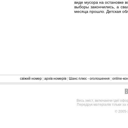
виде мусора на остановке в
выборы закончились, а свал
месяца прошло. Детская обл
свіжий номер
|
архів номерів
|
Шанс плюс - оголошення
|
online-к
Весь зміст, включаючи ідеї офо
Передрук матеріалів тільки за
© 2005-