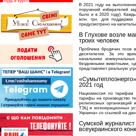
будь в курсі!
В 2021 году на выполнени
поручений избирателей зар
было и в 2020 году). Кажд
млн. грн. для поддержки 
предусмотрено на капиталь
В Глухове возле ма
троих человек
Проблема бродячих псов в
десятилетие. За это вр
начальники коммунальных
бездомными животными, од
представляют реальную угро
«Сумытеплоэнерго»
2021 год
Нацкомиссия по тарифам 
тарифы на производство т
религиозных организаций и
ТЭЦ и когенерационных ус
Украина» со ссылкой на дан
Сумской журналист 
всеукраинского кон