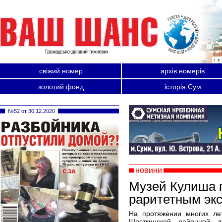
свіжий номер
архів номерів
золотий фонд
історія Сум
№52 от 30.12.2020
новини
Музей Кулиша 
раритетным эк
На протяжении многих л
Шосткинской районной д