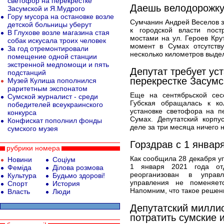
светофор на перекрестке
Даешь велодорожку
Засумской и Я.Мудрого
Гору мусора на остановке возле
Сумчанин Андрей Веселов 
детской больницы уберут
к городской власти пос
В Глухове возле магазина стая
мостами на ул. Героев Кру
собак искусала троих человек
момент в Сумах отсутству
За год отремонтировали
несколько километров выдел
помещение одной станции
экстренной медпомощи и пять
Депутат требует ус
подстанций
перекрестке Засумс
Музей Кулиша пополнился
раритетным экспонатом
Еще на сентябрьской сес
Сумской журналист - среди
Губская обращалась к к
победителей всеукраинского
установке светофора на п
конкурса
Сумах. Депутатский корпу
Конфискат пополнил фонды
деле за три месяца ничего н
сумского музея
Горздрав с 1 январ
рубрики номера
Как сообщила 28 декабря у
Новини
Соціум
1 января 2021 года от
Феміда
Ділова розмова
реорганизован в управл
Культура
Будьмо здорові!
управления не поменяет
Спорт
История
Напомним, что такое решен
Власть
Люди
Депутатский миллион
потратить сумские 