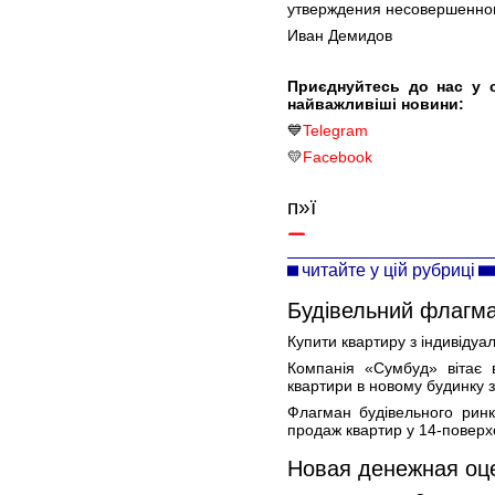
утверждения несовершенног
Иван Демидов
Приєднуйтесь до нас у 
найважливіші новини:
💙
Telegram
💛
Facebook
п»ї
читайте у цій рубриці
Будівельний флагм
Купити квартиру з індивіду
Компанія «Сумбуд» вітає 
квартири в новому будинку 
Флагман будівельного ринк
продаж квартир у 14-поверх
Новая денежная оц