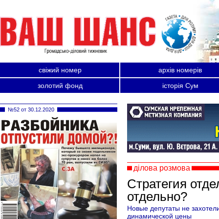
свіжий номер
архів номерів
золотий фонд
історія Сум
№52 от 30.12.2020
ділова розмова
Стратегия отде
отдельно?
Новые депутаты не захотели
динамической цены