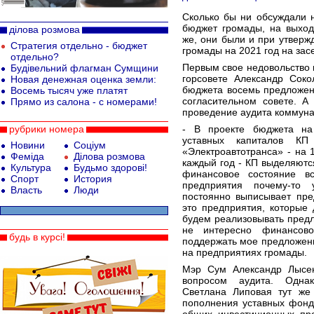
Сколько бы ни обсуждали 
бюджет громады, на выход
ділова розмова
же, они были и при утвер
Стратегия отдельно - бюджет
громады на 2021 год на зас
отдельно?
Первым свое недовольство
Будівельний флагман Сумщини
горсовете Александр Соко
Новая денежная оценка земли:
бюджета восемь предложен
Восемь тысяч уже платят
согласительном совете. А
Прямо из салона - с номерами!
проведение аудита коммуна
рубрики номера
- В проекте бюджета на
уставных капиталов К
Новини
Соціум
«Электроавтотранса» - на 1
Феміда
Ділова розмова
каждый год - КП выделяются
Культура
Будьмо здорові!
финансовое состояние в
Спорт
История
предприятия почему-то 
Власть
Люди
постоянно выписывает пр
это предприятия, которые 
будем реализовывать предл
не интересно финансов
будь в курсі!
поддержать мое предложени
на предприятиях громады.
Мэр Сум Александр Лысен
вопросом аудита. Одна
Светлана Липовая тут же
пополнения уставных фондо