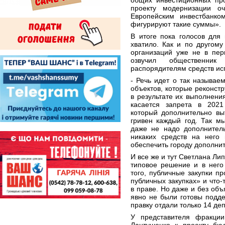
общих инвестиционных пр
проекту модернизации о
Европейским инвестбанко
фигурируют такие суммы».
В итоге пока голосов для
хватило. Как и по другому
организаций уже не в пер
озвучил общественник
распорядителям средств ис
- Речь идет о так называе
объектов, которые реконстр
в результате их выполнени
касается запрета в 2021
который дополнительно вы
гривен каждый год. Так м
даже не надо дополнитель
никаких средств на него 
обеспечить городу дополни
И все же и тут Светлана Ли
типовое решение и в него
того, публичные закупки пр
публичных закупках» и что-
в праве. Но даже и без об
явно не были готовы подде
правку отдали только 14 де
У представителя фракции