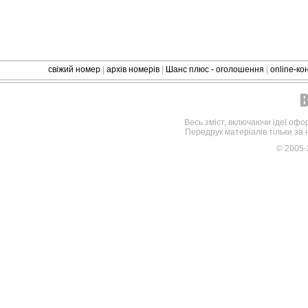
свіжий номер
|
архів номерів
|
Шанс плюс - оголошення
|
online-к
Весь зміст, включаючи ідеї офо
Передрук матеріалів тільки за
© 2005-