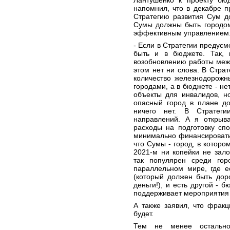
Лантушенко к проекту бю
напомнил, что в декабре п
Стратегию развития Сум д
Сумы должны быть городом
эффективным управлением
- Если в Стратегии предусм
быть и в бюджете. Так,
возобновлению работы меж
этом нет ни слова. В Страт
количество железнодорож
городами, а в бюджете - не
объекты для инвалидов, н
опасный город в плане до
ничего нет. В Стратег
направлений. А я откры
расходы на подготовку сп
минимально финансировать
что Сумы - город, в котор
2021-м ни копейки не зал
так популярен среди гор
параллельном мире, где е
(который должен быть дор
деньги!), и есть другой - 
поддерживает мероприятия 
А также заявил, что фрак
будет.
Тем не менее остально