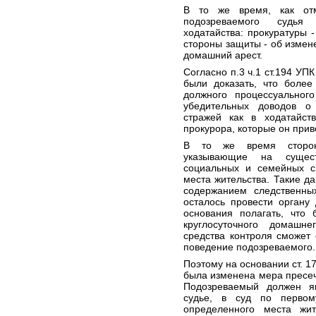
В то же время, как отм
подозреваемого судья
ходатайства: прокуратуры 
стороны защиты - об измен
домашний арест.
Согласно п.3 ч.1 ст.194 УП
были доказать, что более
должного процессуальног
убедительных доводов о
стражей как в ходатайст
прокурора, которые он прив
В то же время сторон
указывающие на сущест
социальных и семейных св
места жительства. Такие д
содержанием следственны
осталось провести органу
основания полагать, что
круглосуточного домашн
средства контроля сможет
поведение подозреваемого.
Поэтому на основании ст. 1
была изменена мера пресеч
Подозреваемый должен яв
судье, в суд по первом
определенного места жит