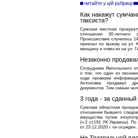
читайте у цій рубриці
Как накажут сумчан
таксиста?
Сумская местная прокурат
отношении 30-летнего с
Происшествие случилось 14 
приехал по вызову на ул. 
женщину и отвез их на ул. Г
Незаконно продава
Сотрудники Ямпольского о
о том, что один из лесник
ходе проверки информация
Антоновка продавал др
документов. Тем самым чел
3 года - за сданный
Сумская областная прокур
отношении бывшего следов
имущества путем злоупот
(ч.2 ст.191 УК Украины). П
от 23.12.2020 г. он осужден.
На Театральной пл