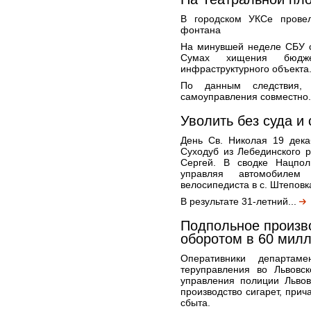
В городском УКСе провел
фонтана
На минувшей неделе СБУ с
Сумах хищения бюдже
инфраструктурного объекта
По данным следствия, 
самоуправления совместно.
Уволить без суда и
День Св. Николая 19 дека
Суходуб из Лебединского 
Сергей. В сводке Нацпол
управляя автомобилем
велосипедиста в с. Штеповк
В результате 31-летний...
Подпольное произв
оборотом в 60 милл
Оперативники департаме
теруправления во Львовск
управления полиции Льво
производство сигарет, прич
сбыта.