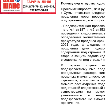
Почему суд отпустил одн
Прокомментировать, чем ру
г. Сумы, отказывая следова
продлении меры пресече
подозреваемого, мы попрос
- Предварительная правов
- это ч.4 ст.187 и ч.2 ст.
проведения следственных 
определения окончательно
прокуратура продлила срок
2021 года, а следствен
продлении двум подоз
содержания под стражей. 
сторона защиты подала хо
с содержания под стражей 
В первом случае пост
подозреваемому был прод
определения размера зало
поскольку мужчина после с
скрывался, в том числе п
момент рассмотрения хода
под стражей следственный с
существовали на моме
уменьшились и надле
подозреваемого не сможе
пресечения.