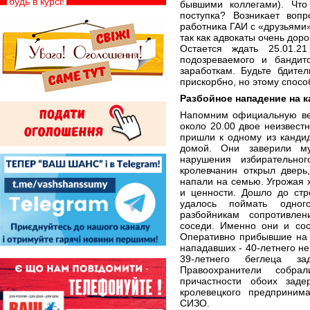
будь в курсі!
бывшими коллегами). Что
поступка? Возникает вопр
работника ГАИ с «друзьями»
так как адвокаты очень дор
Остается ждать 25.01.2
подозреваемого и бандитс
заработкам. Будьте бдите
прискорбно, но этому спосо
Разбойное нападение на к
Напомним официальную вер
около 20.00 двое неизвест
пришли к одному из кандид
домой. Они заверили му
нарушения избирательног
кролевчанин открыл дверь
напали на семью. Угрожая х
и ценности. Дошло до стр
удалось поймать одног
разбойникам сопротивле
соседи. Именно они и со
Оперативно прибывшие на 
нападавших - 40-летнего не
39-летнего беглеца з
Правоохранители собра
причастности обоих зад
кролевецкого предприним
СИЗО.