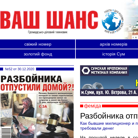
свіжий номер
архів номерів
золотий фонд
історія Сум
№52 от 30.12.2020
феміда
Разбойника отп
Как бывшие милиционер и п
требовали денег
На прошлой неделе в соц