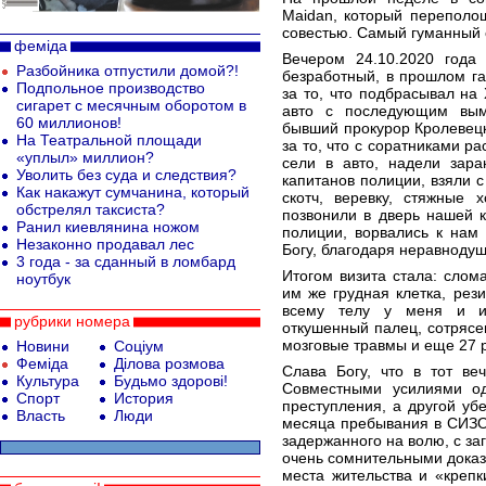
Maidan, который переполош
совестью. Самый гуманный 
феміда
Вечером 24.10.2020 года
Разбойника отпустили домой?!
безработный, в прошлом га
Подпольное производство
за то, что подбрасывал на
сигарет с месячным оборотом в
авто с последующим вымо
60 миллионов!
бывший прокурор Кролевецк
На Театральной площади
за то, что с соратниками р
«уплыл» миллион?
сели в авто, надели зар
Уволить без суда и следствия?
капитанов полиции, взяли с 
Как накажут сумчанина, который
скотч, веревку, стяжные 
обстрелял таксиста?
позвонили в дверь нашей 
Ранил киевлянина ножом
полиции, ворвались к нам
Незаконно продавал лес
Богу, благодаря неравноду
3 года - за сданный в ломбард
Итогом визита стала: слом
ноутбук
им же грудная клетка, рез
всему телу у меня и из
рубрики номера
откушенный палец, сотрясе
мозговые травмы и еще 27 
Новини
Соціум
Феміда
Ділова розмова
Слава Богу, что в тот ве
Культура
Будьмо здорові!
Совместными усилиями о
Спорт
История
преступления, а другой уб
Власть
Люди
месяца пребывания в СИЗО 
задержанного на волю, с за
очень сомнительными доказ
места жительства и «креп