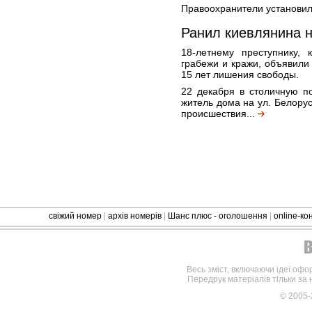
Правоохранители установил
Ранил киевлянина 
18-летнему преступнику, 
грабежи и кражи, объявили
15 лет лишения свободы.
22 декабря в столичную п
житель дома на ул. Белору
происшествия...
свіжий номер
|
архів номерів
|
Шанс плюс - оголошення
|
online-к
Весь зміст, включаючи ідеї офо
Передрук матеріалів тільки за
© 2005-