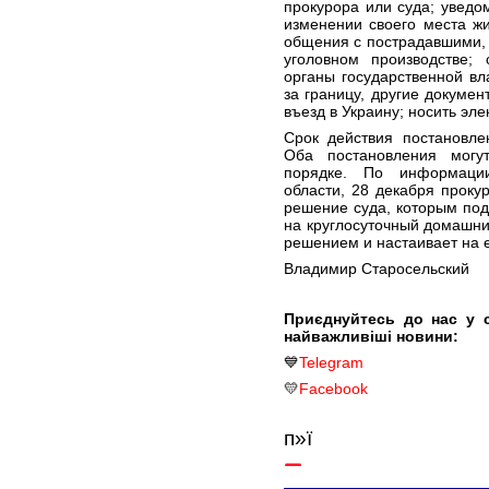
прокурора или суда; уведо
изменении своего места жи
общения с пострадавшими,
уголовном производстве;
органы государственной вл
за границу, другие докуме
въезд в Украину; носить эле
Срок действия постановле
Оба постановления могу
порядке. По информации
области, 28 декабря прок
решение суда, которым по
на круглосуточный домашний
решением и настаивает на 
Владимир Старосельский
Приєднуйтесь до нас у 
найважливіші новини:
💙
Telegram
💛
Facebook
п»ї