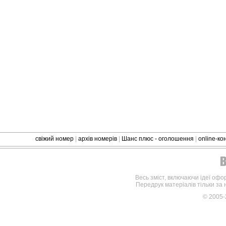
свіжий номер
|
архів номерів
|
Шанс плюс - оголошення
|
online-к
Весь зміст, включаючи ідеї офо
Передрук матеріалів тільки за
© 2005-