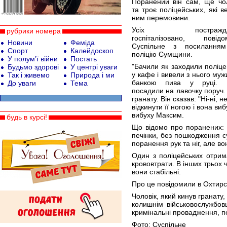
Поранений він сам, ще чол
та троє поліцейських, які в
ним перемовини.
Усіх постражда
рубрики номера
госпіталізовано, повідо
Новини
Феміда
Суспільне з посилання
Спорт
Калейдоскоп
поліцію Сумщини.
У полум’ї війни
Постать
"Бачили як заходили поліце
Будьмо здорові
У центрі уваги
у кафе і вивели з нього муж
Так і живемо
Природа і ми
банкою пива у руці. 
До уваги
Тема
посадили на лавочку поруч.
гранату. Він сказав: "Ні-ні, н
відкинути її ногою і вона ви
вибуху Максим.
будь в курсі!
Що відомо про поранених: 
печінки, без пошкодження с
поранення рук та ніг, але во
Один з поліцейських отрим
крововтрати. В інших трьох ч
вони стабільні.
Про це повідомили в Охтирс
Чоловік, який кинув гранат
колишнім військовослужбов
кримінальні провадження, п
Фото: Суспільне