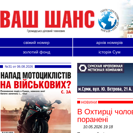
свіжий номер
архів номерів
золотий фонд
історія Сум
№31 от 06.08.2026
новини
В Охтирці чолов
поранені
10.05.2026 19:18