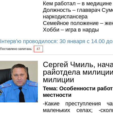
Кем работал – в медицине 
Должность – главврач Сум
наркодиспансера
Семейное положение – жен
Хобби – игра в нарды
Інтерв'ю проводилося: 30 января с 14.00 до
Поставлено запитань:
47
Сергей Чмиль, нач
райотдела милиции
милиции
Тема: Особенности рабо
местности
-Какие преступления ч
маленьких селах; -ско