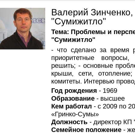
Валерий Зинченко,
"Сумижитло"
Тема: Проблемы и персп
"Сумижитло"
- что сделано за время 
приоритетные вопросы,
решить; - основные проб
крыши, сети, отопление
комитеты. Интервью прово
Год рождения
- 1969
Образование
- высшее
Кем работал
- c 2009 по 2
«Гринко-Сумы»
Должность
- директор КП
Семейное положение
- же