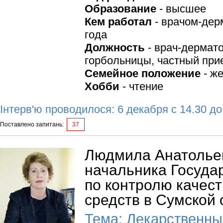
Образование
- высшее
Кем работал
- врачом-дер
года
Должность
- врач-дермато
горбольницы, частный при
Семейное положение
- же
Хобби
- чтение
Інтерв'ю проводилося: 6 декабря с 14.30 до
Поставлено запитань:
37
Людмила Анатольев
начальника Госуда
по контролю качес
средств в Сумской 
Тема: Лекарственны