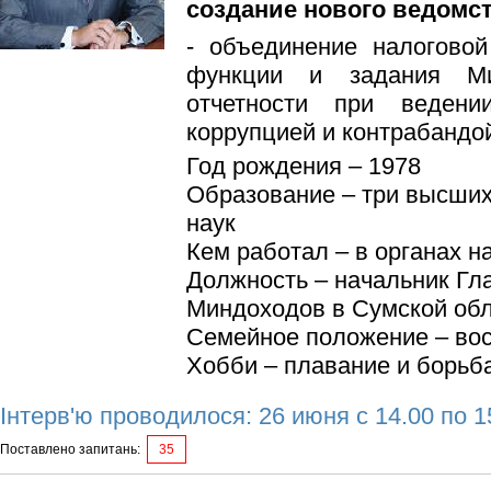
создание нового ведомс
- объединение налогово
функции и задания Ми
отчетности при веден
коррупцией и контрабандо
Год рождения – 1978
Образование – три высших
наук
Кем работал – в органах н
Должность – начальник Гл
Миндоходов в Сумской об
Семейное положение – во
Хобби – плавание и борьб
Інтерв'ю проводилося: 26 июня с 14.00 по 1
Поставлено запитань:
35