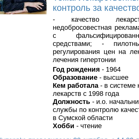
контроль за качеств
- качество лекарс
недобросовестная реклам
с фальсифицирован
средствами; - пилотн
регулирования цен на ле
лечения гипертонии
Год рождения
- 1964
Образование
- высшее
Кем работала
- в системе 
лекарств с 1998 года
Должность
- и.о. начальн
службы по контролю качес
в Сумской области
Хобби
- чтение