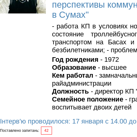
перспективы коммун
в Сумах"
- работа КП в условиях н
состояние троллейбусн
транспортом на Басах и
безбилетниками; - проблем
Год рождения
- 1972
Образование
- высшее
Кем работал
- замначальн
райадминистрации
Должность
- директор КП 
Семейное положение
- гр
воспитывает двоих детей
Інтерв'ю проводилося: 17 января с 14.00 до
Поставлено запитань:
42