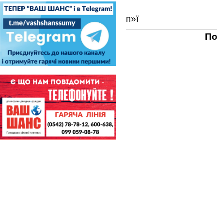
п»ї
По