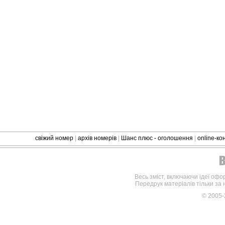
свіжий номер
|
архів номерів
|
Шанс плюс - оголошення
|
online-к
Весь зміст, включаючи ідеї офо
Передрук матеріалів тільки за
© 2005-