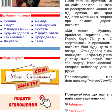
Після того, як протягом м
на сайті електронних звер
не реєструвалося жодної пе
від сумчан, цю трад
рубрики номера
відновив містянин зі зверн
про ремонт дорожнь
Новини
Феміда
покриття.
Спорт
Калейдоскоп
У полум’ї війни
Постать
«Ми, мешканці будинк
Будьмо здорові
У центрі уваги
прилеглої території по 
Так і живемо
Природа і ми
Героїв Крут, 76, у м. С
До уваги
Тема
звертаємось із проханням
покриття біля будинку та п
влади. - Стан дороги є кри
пошкоджень асфальту унемо
будь в курсі!
у тому числі служб такс
транспорту. Через численні
створює небезпеку для пі
руху».
Проголосувати мож
dem.ua/sumy/Petition/View/3
Приєднуйтесь до нас у 
найважливіші новини:
💙
Telegram
💛
Facebook