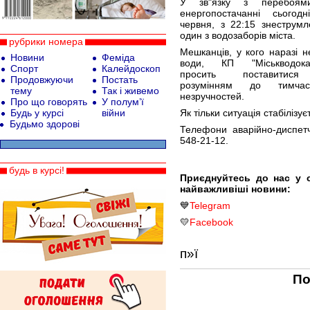
У зв"язку з перебоя
енергопостачанні сьогодн
червня, з 22:15 знеструмл
один з водозаборів міста.
рубрики номера
Мешканців, у кого наразі 
Новини
Феміда
води, КП "Міськводока
Спорт
Калейдоскоп
просить поставитис
Продовжуючи
Постать
розумінням до тимчас
тему
Так і живемо
незручностей.
Про що говорять
У полум’ї
Будь у курсі
війни
Як тільки ситуація стабілізу
Будьмо здорові
Телефони аварійно-диспет
548-21-12.
будь в курсі!
Приєднуйтесь до нас у 
найважливіші новини:
💙
Telegram
💛
Facebook
п»ї
По