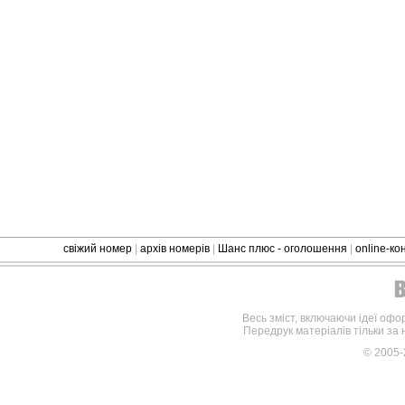
свіжий номер
|
архів номерів
|
Шанс плюс - оголошення
|
online-к
Весь зміст, включаючи ідеї офо
Передрук матеріалів тільки за
© 2005-