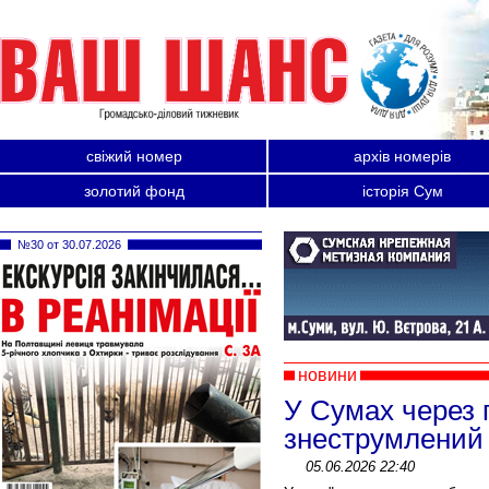
свіжий номер
архів номерів
золотий фонд
історія Сум
№30 от 30.07.2026
новини
У Сумах через п
знеструмлений 
05.06.2026 22:40