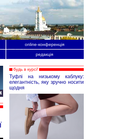
online-конференція
редакція
будь в курсі!
Туфлі на низькому каблуку:
елегантність, яку зручно носити
щодня
ї