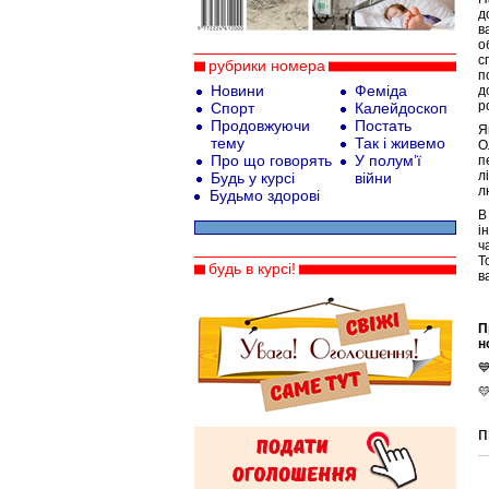
д
в
о
с
рубрики номера
п
Новини
Феміда
д
р
Спорт
Калейдоскоп
Продовжуючи
Постать
Я
тему
Так і живемо
О
Про що говорять
У полум’ї
п
л
Будь у курсі
війни
л
Будьмо здорові
В
і
ч
Т
будь в курсі!
в
П
н


п