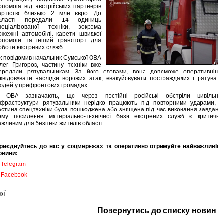
опомога від австрійських партнерів
артістю близько 2 млн євро. До
бласті передали 14 одиниць
пеціалізованої техніки, зокрема
ожежні автомобілі, карети швидкої
опомоги та інший транспорт для
оботи екстрених служб.
к повідомив начальник Сумської ОВА
лег Григоров, частину техніки вже
ередали рятувальникам. За його словами, вона допоможе оперативні
іквідовувати наслідки ворожих атак, евакуйовувати постраждалих і рятува
юдей у прифронтових громадах.
 ОВА зазначають, що через постійні російські обстріли цивільн
нфраструктури рятувальники нерідко працюють під повторними ударами,
астина спецтехніки була пошкоджена або знищена під час виконання завдан
ому посилення матеріально-технічної бази екстрених служб є критич
ажливим для безпеки жителів області.
риєднуйтесь до нас у соцмережах та оперативно отримуйте найважливі
овини:

Telegram

Facebook
»ї
Повернутись до списку новин