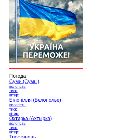
Погода
Суми (Сумы)
вологість:
тиск:
вітер:
Білопілля (Белополье)
вологість:
тиск:
вітер:
Охтирка (Ахтырка)
вологість:
тиск:
вітер:
Тростянець