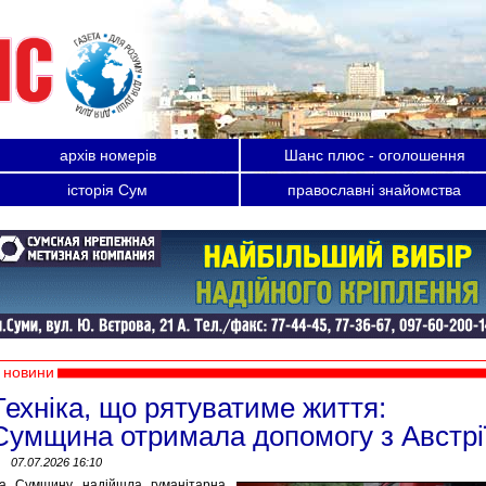
архів номерів
Шанс плюс - оголошення
історія Сум
православні знайомства
новини
Техніка, що рятуватиме життя:
Сумщина отримала допомогу з Австрі
07.07.2026 16:10
а Сумщину надійшла гуманітарна