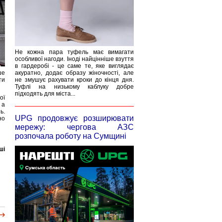
Не кожна пара туфель має вимагати
особливої нагоди. Іноді найцінніше взуття
в гардеробі - це саме те, яке виглядає
ше
акуратно, додає образу жіночності, але
ти
не змушує рахувати кроки до кінця дня.
Туфлі на низькому каблуку добре
підходять для міста...
ої
 а
ь.
UPG продовжує розширювати
но
мережу: чергова АЗС
розпочала роботу на Сумщині
ші