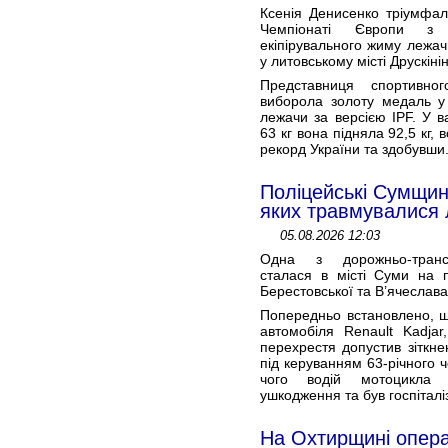
Ксенія Денисенко тріумфал
Чемпіонаті Європи з 
екіпірувального жиму лежач
у литовському місті Друскіні
Представниця спортивно
виборола золоту медаль у
лежачи за версією IPF. У ва
63 кг вона підняла 92,5 кг,
рекорд України та здобувши.
Поліцейські Сумщини
яких травмувалися
05.08.2026 12:03
Одна з дорожньо-транс
сталася в місті Суми на п
Берестовської та В’ячеслав
Попередньо встановлено, щ
автомобіля Renault Kadjar
перехрестя допустив зіткн
під керуванням 63-річного ч
чого водій мотоцикла 
ушкодження та був госпіталі
На Охтирщині опера