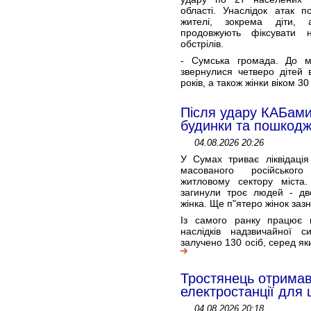
області. Унаслідок атак п
жителі, зокрема діти, 
продовжують фіксувати н
обстрілів.
- Сумська громада. До м
звернулися четверо дітей в
років, а також жінки віком 30
Після удару КАБами
будинки та пошкодж
04.08.2026 20:26
У Сумах триває ліквідація 
масованого російськог
житловому сектору міста.
загинули троє людей - дво
жінка. Ще п"ятеро жінок заз
Із самого ранку працює шт
наслідків надзвичайної си
залучено 130 осіб, серед яки
Тростянець отримав 
електростанції для 
04.08.2026 20:18