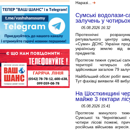
Наразі...
Сумські водолази-с
залучень у чотирьо
05.08.2026 16:32
Піротехнічні розраху
рятувального центру шви
«Суми» ДСНС України про
українську землю від ви
предметів.
Протягом тижня сумські са
території чотирьох об
здійснивши загалом 79 залу
Найбільший обсяг робіт вик
Тут фахівці виявили 48 виб
На Шосткинщині чер
майже 3 гектари ліс
05.08.2026 15:41
Протягом минулого тиж
Сумської та Чернігівської
чотири лісові пожежі, при
російська військова агресі