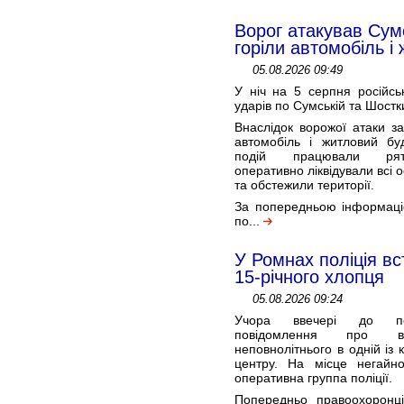
Ворог атакував Сум
горіли автомобіль і
05.08.2026 09:49
У ніч на 5 серпня російськ
ударів по Сумській та Шостк
Внаслідок ворожої атаки за
автомобіль і житловий бу
подій працювали ряту
оперативно ліквідували всі
та обстежили території.
За попередньою інформаціє
по...
У Ромнах поліція в
15-річного хлопця
05.08.2026 09:24
Учора ввечері до пол
повідомлення про в
неповнолітнього в одній із
центру. На місце негайно
оперативна группа поліції.
Попередньо правоохоронц