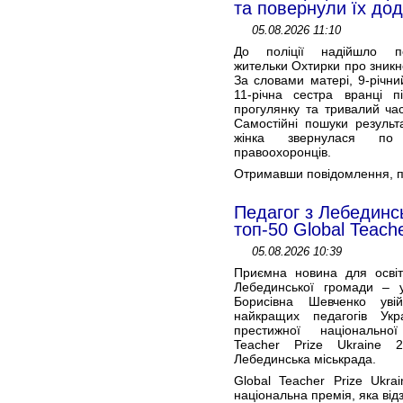
та повернули їх до
05.08.2026 11:10
До поліції надійшло п
жительки Охтирки про зникне
За словами матері, 9-річни
11-річна сестра вранці 
прогулянку та тривалий ча
Самостійні пошуки результ
жінка звернулася п
правоохоронців.
Отримавши повідомлення, по
Педагог з Лебединс
топ-50 Global Teache
05.08.2026 10:39
Приємна новина для освітя
Лебединської громади – 
Борисівна Шевченко ув
найкращих педагогів Укр
престижної національно
Teacher Prize Ukraine 2
Лебединська міськрада.
Global Teacher Prize Ukra
національна премія, яка відз