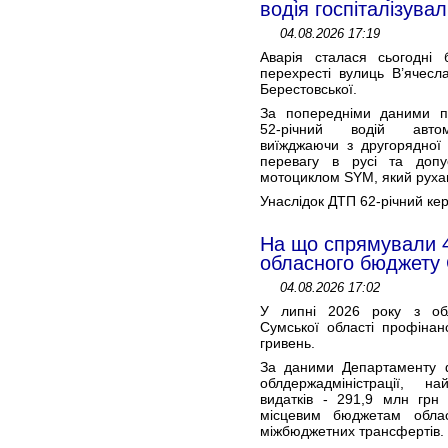
водія госпіталізува
04.08.2026 17:19
Аварія сталася сьогодні 
перехресті вулиць В’ячесл
Берестовської.
За попередніми даними пат
52-річний водій автом
виїжджаючи з другорядної 
перевагу в русі та допу
мотоциклом SYM, який руха
Унаслідок ДТП 62-річний ке
На що спрямували 4
обласного бюджету
04.08.2026 17:02
У липні 2026 року з об
Сумської області профінан
гривень.
За даними Департаменту ф
облдержадміністрації, н
видатків - 291,9 млн грн
місцевим бюджетам обла
міжбюджетних трансфертів.