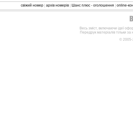
свіжий номер
|
архів номерів
|
Шанс плюс - оголошення
|
online-к
Весь зміст, включаючи ідеї офо
Передрук матеріалів тільки за
© 2005-