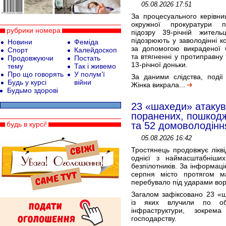
05.08.2026 17:51
За процесуального керівни
окружної прокуратури 
рубрики номера
підозру 39-річній житель
підозрюють у заволодінні 
Новини
Феміда
за допомогою викраденої б
Спорт
Калейдоскоп
та втягненні у протиправну 
Продовжуючи
Постать
13-річної доньки.
тему
Так і живемо
Про що говорять
У полум’ї
За даними слідства, події 
Будь у курсі
війни
Жінка викрала...
Будьмо здорові
23 «шахеди» атакув
поранених, пошкодж
будь в курсі!
та 52 домоволодінн
05.08.2026 16:42
Тростянець продовжує лікві
однієї з наймасштабніших
безпілотників. За інформаці
серпня місто протягом м
перебувало під ударами во
Загалом зафіксовано 23 «ш
із яких влучили по об’
інфраструктури, зокрема
господарству.