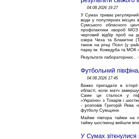
результати свіжого 
04.08.2026 19:27
У Сумах триває регулярний 
води у популярних місцях в
Сумського обласного цен
профілактики хвороб МОЗ
черговий відбір проб на де
озера Чеха та Блакитне (
також на річці Псел (у рай
парку ім. Кожедуба та МОК 
Результати лабораторних...
Футбольний півфіна
04.08.2026 17:45
Важко пригадати в історії
області, коли матч завершу
Саме це сталося у піфін
«України» з Токарів і шост
- розповів Григорій Рева н
футболу Сумщини.
Майже півтора тайми на п
тайму шосткинці вийшли впе
У Сумах зіткнулися 