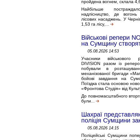
пройдена вогнем, склала 4,6
Найбільше постраждал
надлісництво, де вогонь
лісових насаджень. У Черні
1,53 га лісу,...
Військові репери N
на Сумщину створят
05.08.2026 14:53
Учасники військового 
DIVISION разом із репером
побували в розташуван
механізованої бригади «Маґ
бойові завдання на Сумс
Поїздка стала основою ново
«Фронтова Студія» від Культ
До повномасштабного вторг
були...
Шахраї представля
поліція Сумщини за
05.08.2026 14:15
Поліцейські Сумщини попе