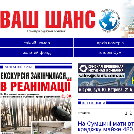
свіжий номер
архів номерів
золотий фонд
історія Сум
№30 от 30.07.2026
всі новини
початок
|
1
.
2
.
На Сумщині мати вт
крадіжку майже 480 