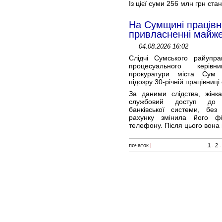
Із цієї суми 256 млн грн стан
На Сумщині працівн
привласненні майже 
04.08.2026 16:02
Слідчі Сумського райуправ
процесуального керівн
прокуратури міста Сум
підозру 30-річній працівниці 
За даними слідства, жінка
службовий доступ до а
банківської системи, без
рахунку змінила його ф
телефону. Після цього вона 
початок
|
1
.
2
.