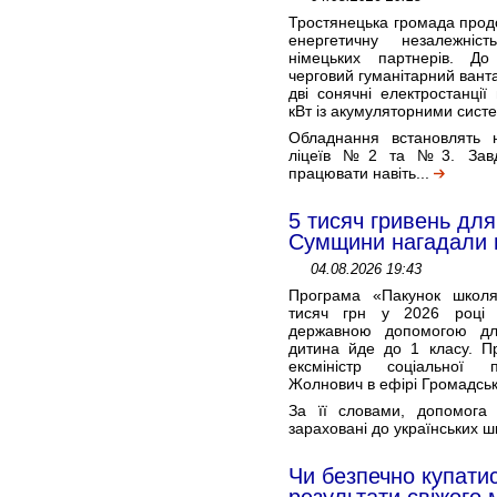
Тростянецька громада прод
енергетичну незалежніс
німецьких партнерів. До
черговий гуманітарний вант
дві сонячні електростанції
кВт із акумуляторними сист
Обладнання встановлять 
ліцеїв №2 та №3. Завдя
працювати навіть...
5 тисяч гривень для
Сумщини нагадали 
04.08.2026 19:43
Програма «Пакунок школя
тисяч грн у 2026 році 
державною допомогою дл
дитина йде до 1 класу. П
ексміністр соціальної 
Жолнович в ефірі Громадськ
За її словами, допомога 
зараховані до українських ш
Чи безпечно купати