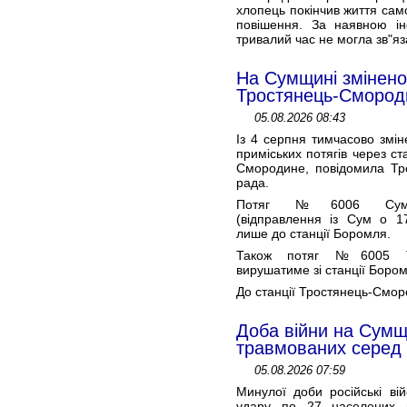
хлопець покінчив життя са
повішення. За наявною і
тривалий час не могла зв"яза
На Сумщині змінено 
Тростянець-Смород
05.08.2026 08:43
Із 4 серпня тимчасово змі
приміських потягів через с
Смородине, повідомила Тро
рада.
Потяг №6006 Суми 
(відправлення із Сум о 17
лише до станції Боромля.
Також потяг №6005 Тро
вирушатиме зі станції Бором
До станції Тростянець-Смор
Доба війни на Сумщ
травмованих серед н
05.08.2026 07:59
Минулої доби російські ві
удару по 27 населених п