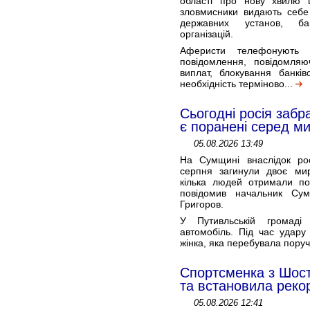
області про нову хвилю 
зловмисники видають себе 
державних установ, б
організацій.
Аферисти телефонують 
повідомлення, повідомля
виплат, блокування банків
необхідність терміново...
Сьогодні росія заб
є поранені серед м
05.08.2026 13:49
На Сумщині внаслідок росі
серпня загинули двоє ми
кілька людей отримали п
повідомив начальник Су
Григоров.
У Путивльській громаді
автомобіль. Під час удару
жінка, яка перебувала пору
Спортсменка з Шост
та встановила реко
05.08.2026 12:41