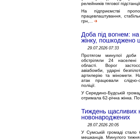
релейників тягової підстанції
На підприємстві пропо
працевлаштування, стабіль
грн,...
Доба під вогнем: н
жінку, пошкоджено 
29.07.2026 07:33
Протягом минулої доби р
обстріляли 24 населені 
області. Ворог застос
авіабомби, ударні безпіло
артилерію та міномети. Н
атак працювали слідчо-о
поліції.
У Середино-Будській громад
отримала 62-річна жінка. Пот
Тиждень щасливих н
новонароджених
28.07.2026 20:05
У Сумській громаді стало 
мешканців. Минулого тижня