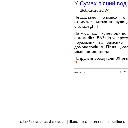
У Сумах п’яний водій
28.07.2026 18:37
Нещодавно близько опі
отримали виклик на вулицю
сталася ДТП.
На місці події інспектори вс
автомобіля ВАЗ під час рух
неуважний та здійснив 
домоволодіння. Після цьог
місце автопригоди.
Патрульні розшукали 39-річн
початок
|
1
.
2
.
свіжий номер
|
архів номерів
|
Шанс плюс - оголошення
|
online-к