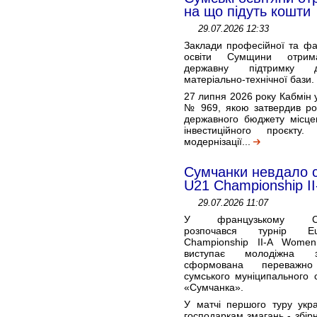
на що підуть кошти
29.07.2026 12:33
Заклади професійної та фа
освіти Сумщини отрим
державну підтримку 
матеріально-технічної бази.
27 липня 2026 року Кабмін 
№ 969, якою затвердив роз
державного бюджету місце
інвестиційного проєкту
модернізації...
Сумчанки невдало с
U21 Championship II
29.07.2026 11:07
У французькому Сало
розпочався турнір E
Championship II-A Wome
виступає молодіжна з
сформована переважн
сумського муніципального 
«Сумчанка».
У матчі першого туру укра
господаркам змагань - збір