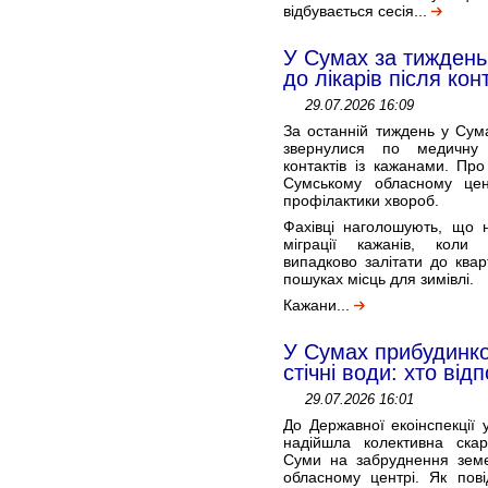
відбувається сесія...
У Сумах за тиждень
до лікарів після кон
29.07.2026 16:09
За останній тиждень у Сум
звернулися по медичну
контактів із кажанами. Пр
Сумському обласному цен
профілактики хвороб.
Фахівці наголошують, що н
міграції кажанів, коли
випадково залітати до квар
пошуках місць для зимівлі.
Кажани...
У Сумах прибудинко
стічні води: хто від
29.07.2026 16:01
До Державної екоінспекції 
надійшла колективна ска
Суми на забруднення земе
обласному центрі. Як пові