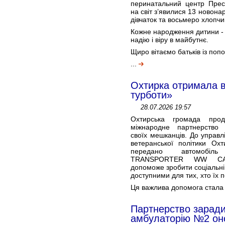
перинатальний центр Пресв
на світ з’явилися 13 новона
дівчаток та восьмеро хлопчик
Кожне народження дитини - 
надію і віру в майбутнє.
Щиро вітаємо батьків із поп
...
Охтирка отримала в
турботи»
28.07.2026 19:57
Охтирська громада прод
міжнародне партнерство 
своїх мешканців. До управл
ветеранської політики Охт
передано автомобіл
TRANSPORTER WW CAR
допоможе зробити соціальні
доступними для тих, хто їх 
Ця важлива допомога стала
Партнерство заради
амбулаторію №2 он