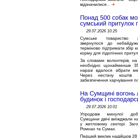
відзначилися...
Понад 500 собак мо
сумський притулок 
29.07.2026 10:25
Сумське товариство з
звернулося до небайдуж
терміново підтримати збір к
корму для підопічних притул
За словами волонтерів, на
необхідно щонайменше 35
наразі вдалося зібрати м
Через нестачу коштів 
забезпечення харчування пон
На Сумщині вогонь 
будинок і господарс
29.07.2026 10:01
Упродовж минулої доб
Сумщини двічі виїжджали на
у житловому секторі. Заг
Ромнах та Сумах.
Перший виклик надійшов 28 