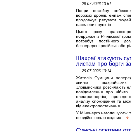
29.07.2026 13:51
Попри постійну небезпек
ворожих дронів, екіпаж спец
продовжує рятувати людей
населених пунктів.
Цього разу правоохоро
подружжя із Річківської гро
потребує постійного до
безперервні російські обстр
Шахраї атакують су
листам про борги за
29.07.2026 13:14
Жителів Сумщини попере
хвилю шахрайських 
Зловмисники розсилають ел
повідомлення про нібито з
електроенергію, проведен
аналізу споживання та мож
від електропостачання.
У Міненерго наголошують: т
не здійснювало жодних...
Сумські освітяни о