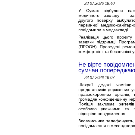
28.07.2026 19:40
У Сумах відбулося важ
медичного закладу - з
другого поверху амбула
первинної медико-санітар
повідомили в медзакладі.
Реалізація цього проєкт
завдяки підтримці Прогр
(ПРООН). Проведені ремонт
комфортніші та безпечніші у
Не вірте повідомле
сумчан попереджают
28.07.2026 19:07
Шахраї дедалі частіше
представників державних ус
правоохоронних органів,
громадян конфіденційну інф
Поліція закликає жител
особливо уважними та п
підозріле повідомлення.
Зловмисники телефонують,
повідомлення в месенджерах