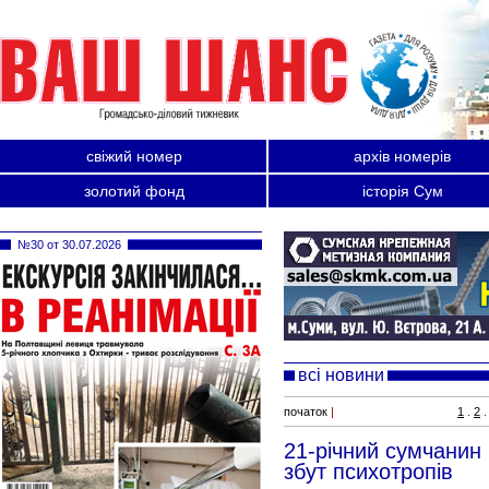
свіжий номер
архів номерів
золотий фонд
історія Сум
№30 от 30.07.2026
всі новини
початок
|
1
.
2
.
21-річний сумчанин 
збут психотропів