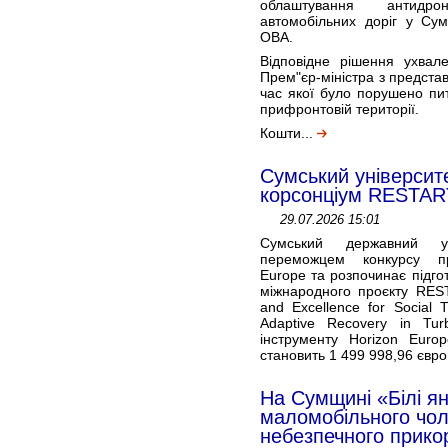
облаштування антидро
автомобільних доріг у Сум
ОВА.
Відповідне рішення ухвал
Прем"єр-міністра з предста
час якої було порушено пи
прифронтовій території.
Кошти...
Сумський університ
корсонціум RESTAR
29.07.2026 15:01
Сумський державний ун
переможцем конкурсу п
Europe та розпочинає підгот
міжнародного проєкту REST
and Excellence for Social 
Adaptive Recovery in Tu
інструменту Horizon Euro
становить 1 499 998,96 євро,
На Сумщині «Білі я
маломобільного чол
небезпечного прико