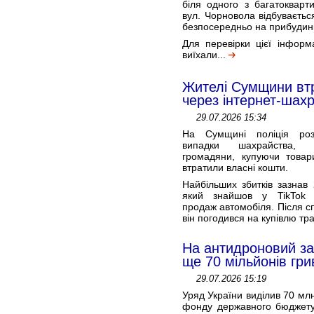
біля одного з багатокварт
вул. Чорновола відбувається
безпосередньо на прибудинк
Для перевірки цієї інформа
виїхали...
Жителі Сумщини втр
через інтернет-шахр
29.07.2026 15:34
На Сумщині поліція роз
випадки шахрайства, 
громадяни, купуючи товари
втратили власні кошти.
Найбільших збитків зазнав 
який знайшов у TikTok
продаж автомобіля. Після с
він погодився на купівлю тр
На антидроновий за
ще 70 мільйонів гри
29.07.2026 15:19
Уряд України виділив 70 млн
фонду державного бюджет