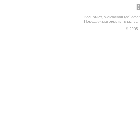
Весь зміст, включаючи ідеї офо
Передрук матеріалів тільки за
© 2005-