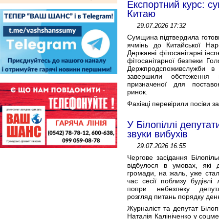
Експортний курс: с
Китаю
29.07.2026 17:32
Сумщина підтвердила готовн
ячмінь до Китайської Наро
Державні фітосанітарні інс
фітосанітарної безпеки Гол
Держпродспоживслужби в 
завершили обстеження по
призначеної для поставо
ринок.
Фахівці перевірили посіви 
У Білопіллі депута
звуки вибухів
29.07.2026 16:55
Чергове засідання Білопіль
відбулося в умовах, які 
громади, на жаль, уже стал
час сесії поблизу будівлі
попри небезпеку депут
розгляд питань порядку ден
Журналіст та депутат Білоп
Наталія Калініченко у соцме