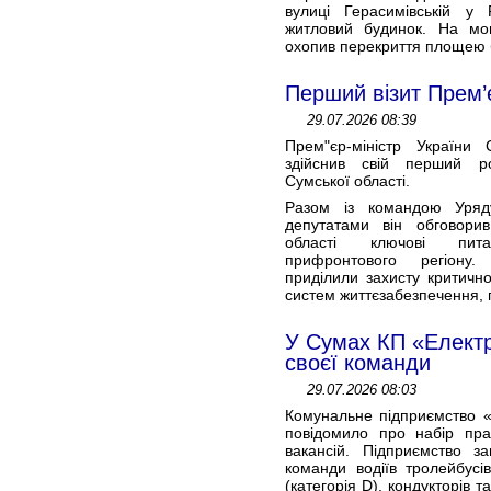
вулиці Герасимівській у 
житловий будинок. На мо
охопив перекриття площею бли
Перший візит Прем’
29.07.2026 08:39
Прем"єр-міністр України 
здійснив свій перший р
Сумської області.
Разом із командою Уря
депутатами він обговорив
області ключові пита
прифронтового регіону
приділили захисту критично
систем життєзабезпечення, п
У Сумах КП «Елект
своєї команди
29.07.2026 08:03
Комунальне підприємство «
повідомило про набір прац
вакансій. Підприємство з
команди водіїв тролейбусів
(категорія D), кондукторів т