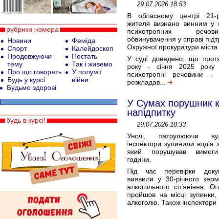
29.07.2026 18:53
В обласному центрі 21-р
жителя визнано винним у н
рубрики номера
психотропних речов
обвинувачення у справі під
Новини
Феміда
Окружної прокуратури міста
Спорт
Калейдоскоп
Продовжуючи
Постать
У суді доведено, що прот
тему
Так і живемо
року - січня 2025 року
Про що говорять
У полум’ї
психотропні речовини -
Будь у курсі
війни
розкладав...
Будьмо здорові
У Сумах порушник к
напідпитку
будь в курсі!
29.07.2026 18:33
Уночі, патрулюючи вул
інспектори зупинили водія 
який порушував вимоги
години.
Під час перевірки докум
виявили у 30-річного керм
алкогольного сп’яніння. Ог
пройшов на місці зупинки, 
алкоголю. Також інспектори 